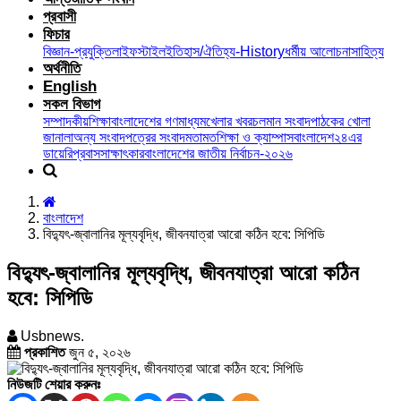
প্রবাসী
ফিচার
বিজ্ঞান-প্রযুক্তি
লাইফস্টাইল
ইতিহাস/ঐতিহ্য-History
ধর্মীয় আলোচনা
সাহিত্য
অর্থনীতি
English
সকল বিভাগ
সম্পাদকীয়
শিক্ষা
বাংলাদেশের গণমাধ্যম
খেলার খবর
চলমান সংবাদ
পাঠকের খোলা
জানালা
অন্য সংবাদপত্রের সংবাদ
মতামত
শিক্ষা ও ক্যাম্পাস
বাংলাদেশ২৪এর
ডায়েরি
প্রবাস
সাক্ষাৎকার
বাংলাদেশের জাতীয় নির্বাচন-২০২৬
বাংলাদেশ
বিদ্যুৎ-জ্বালানির মূল্যবৃদ্ধি, জীবনযাত্রা আরো কঠিন হবে: সিপিডি
বিদ্যুৎ-জ্বালানির মূল্যবৃদ্ধি, জীবনযাত্রা আরো কঠিন
হবে: সিপিডি
Usbnews.
প্রকাশিত
জুন ৫, ২০২৬
নিউজটি শেয়ার করুনঃ