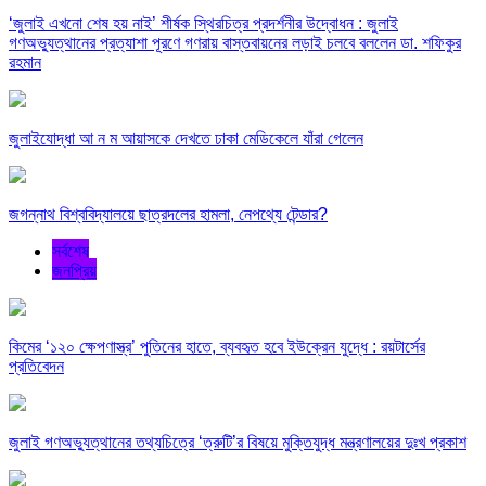
‘জুলাই এখনো শেষ হয় নাই’ শীর্ষক স্থিরচিত্র প্রদর্শনীর উদ্বোধন : জুলাই
গণঅভ্যুত্থানের প্রত্যাশা পূরণে গণরায় বাস্তবায়নের লড়াই চলবে বললেন ডা. শফিকুর
রহমান
জুলাইযোদ্ধা আ ন ম আয়াসকে দেখতে ঢাকা মেডিকেলে যাঁরা গেলেন
জগন্নাথ বিশ্ববিদ্যালয়ে ছাত্রদলের হামলা, নেপথ্যে টেন্ডার?
সর্বশেষ
জনপ্রিয়
কিমের ‘১২০ ক্ষেপণাস্ত্র’ পুতিনের হাতে, ব্যবহৃত হবে ইউক্রেন যুদ্ধে : রয়টার্সের
প্রতিবেদন
জুলাই গণঅভ্যুত্থানের তথ্যচিত্রে ‘ত্রুটি’র বিষয়ে মুক্তিযুদ্ধ মন্ত্রণালয়ের দুঃখ প্রকাশ