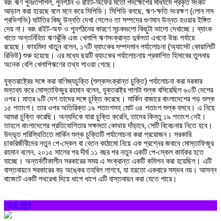
বরং ঋণ পুনঃতপশিল, পুনর্গঠন ও রাইট-অফের মতো পদক্ষেপের মাধ্যমে প্রকৃত সংকট
আড়াল করা হয়েছে বলে মনে করে সিপিডি। সিপিডি বলছে, ঋণ-ক্ষতি সংরক্ষণ (লোন লস
প্রভিশনিং) ঘাটতির কিছু উন্নতি দেখা গেলেও তা সম্পদের গুণমান উন্নত হওয়ার ইঙ্গিত
দেয় না। বরং রাইট-অফ ও পুনর্গঠনের কারণে সূচকগুলো কিছুটা ভালো দেখাচ্ছে। ব্যাংক
খাতে অন্তর্নিহিত ঋণঝুঁকি এবং খেলাপি ঋণসংক্রান্ত দুর্বলতা এখনো উচ্চ পর্যায়ে
রয়েছে। ফাহমিদা খাতুন বলেন, ১৭টি ব্যাংকের সম্পদমান পর্যালোচনা (অ্যাসেট কোয়ালিটি
রিভিউ) শুরু হয়েছে। এর মধ্যে ছয়টি ব্যাংকের পর্যালোচনায় প্রকাশিত হিসাবের তুলনায়
অনেক বেশি খেলাপিঋণের তথ্য পাওয়া গেছে।
যুক্তরাষ্ট্রের সঙ্গে করা বাণিজ্যচুক্তি (শুল্কসংক্রান্ত চুক্তি) পর্যালোচনা করা দরকার
মন্তব্য করে মোস্তাফিজুর রহমান বলেন, যুক্তরাষ্ট্র পালটা শুল্ক বসিয়েছিল ৬০টি দেশের
ওপর। মাত্র ৯টি দেশ তাদের সঙ্গে চুক্তি করেছে। মার্কিন বাজারে বাংলাদেশের গড় শুল্ক
১৫ শতাংশ। তার ওপর অতিরিক্ত ১৯ শতাংশসহ মোট ৩৪ শতাংশ শুল্ক বসবে। এ নিয়ে
আমরা চুক্তি করেছি। অন্যদিকে যারা চুক্তি করেনি, তাদের কিন্তু ১৯ শতাংশ নেই।
তাহলে বাংলাদেশের প্রতিযোগিতার সক্ষমতা কোথায় দাঁড়াবে, সেটি বিবেচনায় নিতে হবে।
উদ্ভূত পরিস্থিতিতে মার্কিন শুল্ক চুক্তিটি পর্যালোচনা করা প্রয়োজন। সরকারি
চাকরিজীবীদের নতুন পে-স্কেল বা বেতন কাঠামো নিয়ে এক প্রশ্নের জবাবে মোস্তাফিজুর
রহমান বলেন, ২০১৫ সালের পর দীর্ঘ ১১ বছর পর নতুন একটি পে-স্কেল কার্যকর হতে
যাচ্ছে। অন্তর্বর্তীকালীন সরকারের সময় এ সংক্রান্ত একটি কমিশন করা হয়েছিল। এটি
বাস্তবায়নে সরকারের বড় অঙ্কের তহবিল লাগবে, যা হয়তো একবারে সম্ভব নয়। আসন্ন
বাজেটে একটি পথরেখা দিয়ে ধাপে ধাপে এটি বাস্তবায়ন করা যেতে পারে।
আরো পড়ুন