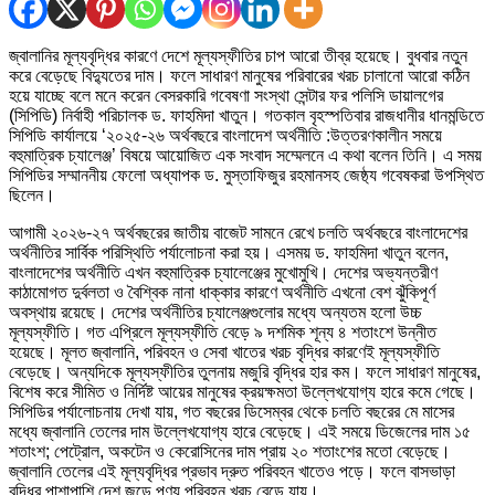
জ্বালানির মূল্যবৃদ্ধির কারণে দেশে মূল্যস্ফীতির চাপ আরো তীব্র হয়েছে। বুধবার নতুন
করে বেড়েছে বিদ্যুতের দাম। ফলে সাধারণ মানুষের পরিবারের খরচ চালানো আরো কঠিন
হয়ে যাচ্ছে বলে মনে করেন বেসরকারি গবেষণা সংস্থা সেন্টার ফর পলিসি ডায়ালগের
(সিপিডি) নির্বাহী পরিচালক ড. ফাহমিদা খাতুন। গতকাল বৃহস্পতিবার রাজধানীর ধানমন্ডিতে
সিপিডি কার্যালয়ে ‘২০২৫-২৬ অর্থবছরে বাংলাদেশ অর্থনীতি :উত্তরণকালীন সময়ে
বহুমাত্রিক চ্যালেঞ্জ’ বিষয়ে আয়োজিত এক সংবাদ সম্মেলনে এ কথা বলেন তিনি। এ সময়
সিপিডির সম্মাননীয় ফেলো অধ্যাপক ড. মুস্তাফিজুর রহমানসহ জেষ্ঠ্য গবেষকরা উপস্থিত
ছিলেন।
আগামী ২০২৬-২৭ অর্থবছরের জাতীয় বাজেট সামনে রেখে চলতি অর্থবছরে বাংলাদেশের
অর্থনীতির সার্বিক পরিস্থিতি পর্যালোচনা করা হয়। এসময় ড. ফাহমিদা খাতুন বলেন,
বাংলাদেশের অর্থনীতি এখন বহুমাত্রিক চ্যালেঞ্জের মুখোমুখি। দেশের অভ্যন্তরীণ
কাঠামোগত দুর্বলতা ও বৈশ্বিক নানা ধাক্কার কারণে অর্থনীতি এখনো বেশ ঝুঁকিপূর্ণ
অবস্থায় রয়েছে। দেশের অর্থনীতির চ্যালেঞ্জগুলোর মধ্যে অন্যতম হলো উচ্চ
মূল্যস্ফীতি। গত এপ্রিলে মূল্যস্ফীতি বেড়ে ৯ দশমিক শূন্য ৪ শতাংশে উন্নীত
হয়েছে। মূলত জ্বালানি, পরিবহন ও সেবা খাতের খরচ বৃদ্ধির কারণেই মূল্যস্ফীতি
বেড়েছে। অন্যদিকে মূল্যস্ফীতির তুলনায় মজুরি বৃদ্ধির হার কম। ফলে সাধারণ মানুষের,
বিশেষ করে সীমিত ও নির্দিষ্ট আয়ের মানুষের ক্রয়ক্ষমতা উল্লেখযোগ্য হারে কমে গেছে।
সিপিডির পর্যালোচনায় দেখা যায়, গত বছরের ডিসেম্বর থেকে চলতি বছরের মে মাসের
মধ্যে জ্বালানি তেলের দাম উল্লেখযোগ্য হারে বেড়েছে। এই সময়ে ডিজেলের দাম ১৫
শতাংশ; পেট্রোল, অকটেন ও কেরোসিনের দাম প্রায় ২০ শতাংশের মতো বেড়েছে।
জ্বালানি তেলের এই মূল্যবৃদ্ধির প্রভাব দ্রুত পরিবহন খাতেও পড়ে। ফলে বাসভাড়া
বৃদ্ধির পাশাপাশি দেশ জুড়ে পণ্য পরিবহন খরচ বেড়ে যায়।