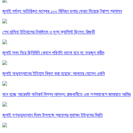
জুলাই পর্যন্ত অতিরিক্ত শুল্কের ১০০ বিলিয়ন ডলার ফেরত দিয়েছে ট্রাম্প প্রশাসন
শেখ হাসিনা ইতিহাসের নিকৃষ্টতম ও ঘৃণ্য ফ্যাসিস্ট ছিলেন: রিজভী
জুলাই সনদ নিয়ে ছিনিমিনি খেললে পরিণতি ভালো হবে না: ফয়জুল করীম
জুলাই অভ্যুত্থানের ইতিহাস বিকৃত করা হয়েছে: আখতার হোসেন এমপি
মনে হচ্ছে আরেকটা অনিবার্য বিপ্লব আসন্ন: রাজধানীতে এক গণসমাবেশে জামায়াত আমির
জুলাই গণঅভ্যুত্থান দিবস উপলক্ষে প্রফেসর মুহাম্মদ ইউনূসের বিবৃতি