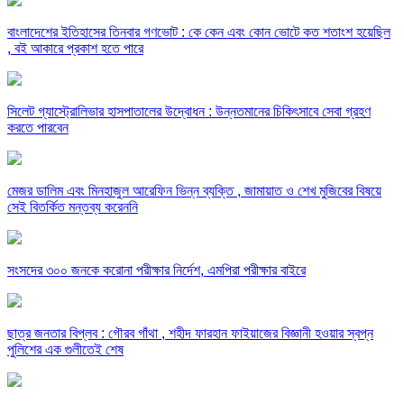
বাংলাদেশের ইতিহাসের তিনবার গণভোট : কে কেন এবং কোন ভোটে কত শতাংশ হয়েছিল
, বই আকারে প্রকাশ হতে পারে
সিলেট গ্যাস্ট্রোলিভার হাসপাতালের উদ্বোধন : উন্নতমানের চিকিৎসাবে সেবা গ্রহণ
করতে পারবেন
মেজর ডালিম এবং মিনহাজুল আরেফিন ভিন্ন ব্যক্তি , জামায়াত ও শেখ মুজিবের বিষয়ে
সেই বিতর্কিত মন্তব্য করেননি
সংসদের ৩০০ জনকে করোনা পরীক্ষার নির্দেশ, এমপিরা পরীক্ষার বাইরে
ছাত্র জনতার বিপ্লব : গৌরব গাঁথা , শহীদ ফারহান ফাইয়াজের বিজ্ঞানী হওয়ার স্বপ্ন
পুলিশের এক গুলীতেই শেষ