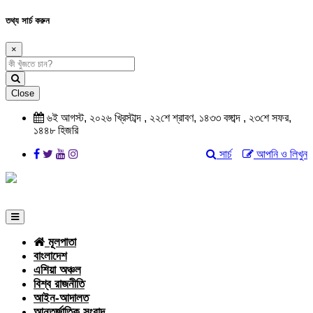
তথ্য সার্চ করুন
×
Close
৬ই আগস্ট, ২০২৬ খ্রিস্টাব্দ , ২২শে শ্রাবণ, ১৪৩৩ বঙ্গাব্দ , ২৩শে সফর,
১৪৪৮ হিজরি
সার্চ
আপনি ও লিখুন
মূলপাতা
বাংলাদেশ
এশিয়া অঞ্চল
বিশ্ব রাজনীতি
আইন-আদালত
আন্তর্জাতিক সংবাদ