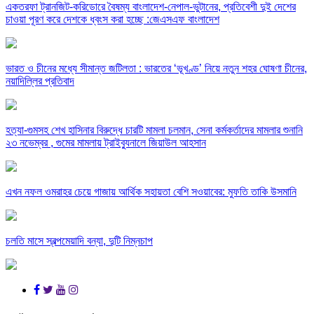
একতরফা ট্রানজিট-করিডোরে বৈষম্য বাংলাদেশ-নেপাল-ভুটানের, প্রতিবেশী দুই দেশের
চাওয়া পূরণ করে দেশকে ধ্বংস করা হচ্ছে :জেএসএফ বাংলাদেশ
ভারত ও চীনের মধ্যে সীমান্ত জটিলতা : ভারতের ‘ভূখণ্ড’ নিয়ে নতুন শহর ঘোষণা চীনের,
নয়াদিল্লির প্রতিবাদ
হত্যা-গুমসহ শেখ হাসিনার বিরুদ্ধে চারটি মামলা চলমান, সেনা কর্মকর্তাদের মামলার শুনানি
২৩ নভেম্বর , গুমের মামলায় ট্রাইব্যুনালে জিয়াউল আহসান
এখন নফল ওমরাহর চেয়ে গাজায় আর্থিক সহায়তা বেশি সওয়াবের: মুফতি তাকি উসমানি
চলতি মাসে স্বল্পমেয়াদি বন্যা, দুটি নিম্নচাপ