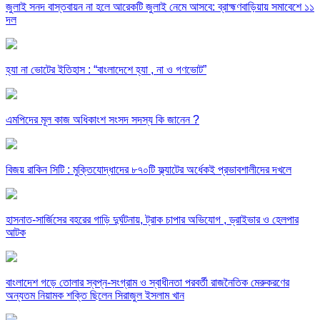
জুলাই সনদ বাস্তবায়ন না হলে আরেকটি জুলাই নেমে আসবে: ব্রাহ্মণবাড়িয়ায় সমাবেশে ১১
দল
হ্যা না ভোটের ইতিহাস : “বাংলাদেশে হ্যা , না ও গণভোট”
এমপিদের মূল কাজ অধিকাংশ সংসদ সদস্য কি জানেন ?
বিজয় রাকিন সিটি : মুক্তিযোদ্ধাদের ৮৭০টি ফ্ল্যাটের অর্ধেকই প্রভাবশালীদের দখলে
হাসনাত-সার্জিসের বহরের গাড়ি দুর্ঘটনায়, ট্রাক চাপার অভিযোগ , ড্রাইভার ও হেলপার
আটক
বাংলাদেশ গড়ে তোলার স্বপ্ন-সংগ্রাম ও স্বাধীনতা পরবর্তী রাজনৈতিক মেরুকরণের
অন্যতম নিয়ামক শক্তি ছিলেন সিরাজুল ইসলাম খান