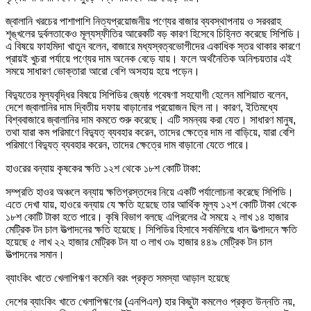
জ্বালানি খরচের পাশাপাশি নিত্যপ্রয়োজনীয় পণ্যের বাজার ব্যবস্থাপনায় ও সরবরাহ
শৃঙ্খলের দুর্বলতাকেও মূল্যস্ফীতির আরেকটি বড় কারণ হিসেবে চিহ্নিত করেছে সিপিডি।
এ বিষয়ে ফাহমিদা খাতুন বলেন, বাজারে মধ্যস্বত্বভোগীদের একাধিক স্তর থাকার কারণে
প্রায়ই খুচরা পর্যায়ে পণ্যের দাম অনেক বেড়ে যায়। ফলে অর্থনৈতিক অনিশ্চয়তার এই
সময়ে সাধারণ ভোক্তারা আরো বেশি অসহায় হয়ে পড়েন।
বিদ্যুতের মূল্যবৃদ্ধির বিষয়ে সিপিডির জ্যেষ্ঠ গবেষণা সহযোগী হেলেন মাশিয়াত বলেন,
দেশে জ্বালানির দাম দ্বিতীয় দফায় বাড়ানোর প্রয়োজন ছিল না। কারণ, ইতিমধ্যে
বিশ্ববাজারে জ্বালানির দাম কমতে শুরু করেছে। এটি সমন্বয় করা যেত। সাধারণ মানুষ,
তথা যারা কম পরিমাণে বিদ্যুত্ ব্যবহার করেন, তাদের ক্ষেত্রে দাম না বাড়িয়ে, যারা বেশি
পরিমাণে বিদ্যুত্ ব্যবহার করেন, তাদের ক্ষেত্রে দাম বাড়ানো যেতে পারে।
হাওরের বন্যায় কৃষকের ক্ষতি ১২শ থেকে ১৮শ কোটি টাকা:
সম্প্রতি হাওর অঞ্চলে বন্যায় ক্ষতিগ্রস্তদের নিয়ে একটি পর্যালোচনা করেছে সিপিডি।
এতে দেখা যায়, হাওরে বন্যায় যে ক্ষতি হয়েছে তার আর্থিক মূল্য ১২শ কোটি টাকা থেকে
১৮শ কোটি টাকা হতে পারে। কৃষি বিভাগ বলছে এপ্রিলের ঐ সময়ে ২ লাখ ১৪ হাজার
মেট্রিক টন চাল উত্পাদনের ক্ষতি হয়েছে। সিপিডির হিসাবে সবমিলিয়ে ধান উত্পাদনে ক্ষতি
হয়েছে ৫ লাখ ২২ হাজার মেট্রিক টন যা ৩ লাখ ৩৯ হাজার ৪৪৯ মেট্রিক টন চাল
উত্পাদনের সমান।
ব্যাংকিং খাতে খেলাপিঋণ কমেনি বরং প্রকৃত সমস্যা আড়াল হয়েছে
দেশের ব্যাংকিং খাতে খেলাপিঋণের (এনপিএল) হার কিছুটা কমলেও প্রকৃত উন্নতি নয়,