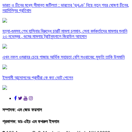
ভারত ও চীনের মধ্যে সীমান্ত জটিলতা : ভারতের ‘ভূখণ্ড’ নিয়ে নতুন শহর ঘোষণা চীনের,
নয়াদিল্লির প্রতিবাদ
হত্যা-গুমসহ শেখ হাসিনার বিরুদ্ধে চারটি মামলা চলমান, সেনা কর্মকর্তাদের মামলার শুনানি
২৩ নভেম্বর , গুমের মামলায় ট্রাইব্যুনালে জিয়াউল আহসান
এখন নফল ওমরাহর চেয়ে গাজায় আর্থিক সহায়তা বেশি সওয়াবের: মুফতি তাকি উসমানি
ইসলামী আন্দোলনের প্রার্থীরা কে কত ভোট পেলেন
সম্পাদক:
এম জেড ফয়সাল
প্রকাশক:
ডাঃ এইচ এম ফখরুল ইসলাম