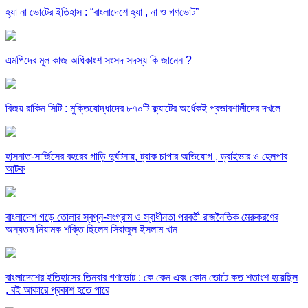
হ্যা না ভোটের ইতিহাস : “বাংলাদেশে হ্যা , না ও গণভোট”
এমপিদের মূল কাজ অধিকাংশ সংসদ সদস্য কি জানেন ?
বিজয় রাকিন সিটি : মুক্তিযোদ্ধাদের ৮৭০টি ফ্ল্যাটের অর্ধেকই প্রভাবশালীদের দখলে
হাসনাত-সার্জিসের বহরের গাড়ি দুর্ঘটনায়, ট্রাক চাপার অভিযোগ , ড্রাইভার ও হেলপার
আটক
বাংলাদেশ গড়ে তোলার স্বপ্ন-সংগ্রাম ও স্বাধীনতা পরবর্তী রাজনৈতিক মেরুকরণের
অন্যতম নিয়ামক শক্তি ছিলেন সিরাজুল ইসলাম খান
বাংলাদেশের ইতিহাসের তিনবার গণভোট : কে কেন এবং কোন ভোটে কত শতাংশ হয়েছিল
, বই আকারে প্রকাশ হতে পারে