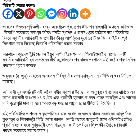
নিউজটি শেয়ার করুনঃ
ভারতের উত্তর-পূর্বাঞ্চলীয় রাজ্য অরুণাচল প্রদেশের ইটানগর রাজধানী অঞ্চলে কথিত ও
বিজেপি সরকারের মনগড়া অবৈধ বসতি স্থাপন ও জনসংখ্যার কাঠামোগত পরিবর্তনের
বিষয়ে স্থানীয় আদিবাসী জনগোষ্ঠীর তীব্র আপত্তির মুখে ১৫টি মসজিদ সাইট সম্পূর্ণ
সিলগালা করে দিয়েছে বিজেপি পরিচালিত রাজ্য সরকার।
অরুণাচল প্রদেশ ইন্ডিজেনাস ইয়ুথ অর্গানাইজেশন বা এপিআইওয়াইও নামের একটি
স্থানীয় আদিবাসী যুব সংগঠনের দীর্ঘ আন্দোলনের পর রাজ্য প্রশাসন এই কঠোর প্রশাসনিক
পদক্ষেপ গ্রহণ করেছে।
শুক্রবার (৫ জুন) ভারতের অন্যতম শীর্ষস্থানীয় সংবাদমাধ্যম এনডিটিভি এ খবর নিশ্চিত
করেছে।
আদিবাসী যুব সংগঠনটি এই অবৈধ ধর্মীয় স্থাপনা উচ্ছেদ ও অনুপ্রবেশ বন্ধের দাবিতে এর
আগে রাজধানী অঞ্চলে ২৪ ঘণ্টার এক প্রতীকী হরতাল বা বন্ধ পালন করেছিল এবং তাদের
দাবি পুরোপুরি মানা না হলে আরও বড় ধরনের আন্দোলনের হুঁশিয়ারি দিয়েছিল।
এই পরিস্থিতিতে গতকাল বৃহস্পতিবার এক সংবাদ সম্মেলনে রাজ্য সরকারের আনুষ্ঠানিক
মুখপাত্র ও শিক্ষামন্ত্রী পিডি সোনা জানান, চলতি বছরের জানুয়ারি মাসে এপিআইওয়াইও
প্রতিনিধিদের সঙ্গে মুখ্যমন্ত্রী পেমা খাণ্ডুর এক উচ্চপর্যায়ের দ্বিপক্ষীয় বৈঠকে বিষয়টি
প্রথম সরকারের নজরে আসে।