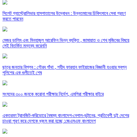
সিলেট গ্যাস্ট্রোলিভার হাসপাতালের উদ্বোধন : উন্নতমানের চিকিৎসাবে সেবা গ্রহণ
করতে পারবেন
মেজর ডালিম এবং মিনহাজুল আরেফিন ভিন্ন ব্যক্তি , জামায়াত ও শেখ মুজিবের বিষয়ে
সেই বিতর্কিত মন্তব্য করেননি
ছাত্র জনতার বিপ্লব : গৌরব গাঁথা , শহীদ ফারহান ফাইয়াজের বিজ্ঞানী হওয়ার স্বপ্ন
পুলিশের এক গুলীতেই শেষ
সংসদের ৩০০ জনকে করোনা পরীক্ষার নির্দেশ, এমপিরা পরীক্ষার বাইরে
একতরফা ট্রানজিট-করিডোরে বৈষম্য বাংলাদেশ-নেপাল-ভুটানের, প্রতিবেশী দুই দেশের
চাওয়া পূরণ করে দেশকে ধ্বংস করা হচ্ছে :জেএসএফ বাংলাদেশ