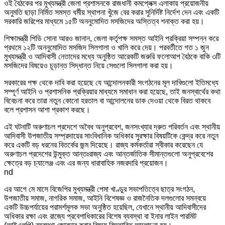
ওই বৈঠকের পর মুখ্যমন্ত্রী জেলা প্রশাসনকে রাজধানী কমপ্লেক্স এলাকায় প্রয়োজনীয়
অনুমতি ছাড়া নির্মিত সমস্ত ধর্মীয় স্থাপনা খুঁজে বের করার সুনির্দিষ্ট নির্দেশ দেন এবং একটি
সরকারি জরিপের মাধ্যমে ১৫টি অননুমোদিত মসজিদের অস্তিত্ব শনাক্ত করা হয়।
শিক্ষামন্ত্রী পিডি সোনা আরও জানান, জেলা কর্তৃপক্ষ সমস্ত আইনি প্রক্রিয়া সম্পন্ন করে
প্রথমে ১২টি অননুমোদিত মসজিদ সিলগালা ও খালি করে দেয়। পরবর্তীতে গত ১ জুন
মুখ্যমন্ত্রী ও আদিবাসী নেতাদের মধ্যে অনুষ্ঠিত আরেকটি জরুরি ফলোআপ বৈঠকে বাকি ৩টি
মসজিদের বিষয়েও চূড়ান্ত সিদ্ধান্ত নিয়ে সেগুলো সিলগালা করা হয়।
সরকারের পক্ষ থেকে দাবি করা হয়েছে যে আন্দোলনকারী সংগঠনের মূল দাবিগুলো ইতিমধ্যে
সম্পূর্ণ আইনি ও প্রশাসনিক প্রক্রিয়ার মাধ্যমে সমাধান করা হয়েছে, তাই জনস্বার্থের কথা
বিবেচনা করে তারা নতুন কোনো হরতাল বা আন্দোলনের ডাক দেওয়া থেকে বিরত থাকবে
বলে প্রশাসন আশা প্রকাশ করছে।
এই ঘটনাটি অরুণাচল প্রদেশে অবৈধ অনুপ্রবেশ, জনসংখ্যার দ্রুত পরিবর্তন এবং স্থানীয়
আদিবাসী উপজাতীয় সম্প্রদায়ের সাংবিধানিক অধিকার সুরক্ষার বিষয়টিকে কেন্দ্র করে নতুন
করে একটি বড় ধরনের বিতর্কের জন্ম দিয়েছে। রাজ্য কর্মকর্তারা স্বীকার করেছেন যে
অরুণাচল প্রদেশের উন্মুক্ত আন্তঃরাজ্য এবং আন্তর্জাতিক সীমান্তগুলো অনুপ্রবেশের
ক্ষেত্রে বড় চ্যালেঞ্জ এবং এর জন্য ধারাবাহিক নজরদারি প্রয়োজন।
nd
এর আগে মে মাসে বিজেপির মুখ্যমন্ত্রী পেমা খাণ্ডুর সভাপতিত্বে ছাত্র সংগঠন,
উপজাতীয় সমাজ, নাগরিক সমাজ, আইনি বিশেষজ্ঞ ও রাজনৈতিক দলগুলোর সমন্বয়ে
একটি উচ্চপর্যায়ের পরামর্শমূলক সভা অনুষ্ঠিত হয়েছিল, যেখানে স্থানীয় আদিবাসীদের
অধিকার রক্ষা এবং রাজ্যে প্রবেশাধিকারের বিশেষ ব্যবস্থা বা ইনার লাইন পারমিট