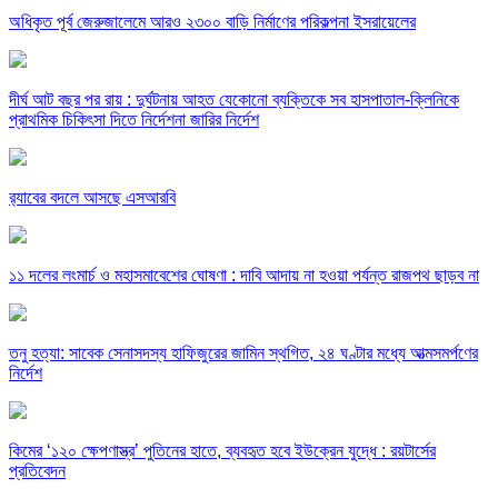
অধিকৃত পূর্ব জেরুজালেমে আরও ২৩০০ বাড়ি নির্মাণের পরিকল্পনা ইসরায়েলের
দীর্ঘ আট বছর পর রায় : দুর্ঘটনায় আহত যেকোনো ব্যক্তিকে সব হাসপাতাল-ক্লিনিকে
প্রাথমিক চিকিৎসা দিতে নির্দেশনা জারির নির্দেশ
র‍্যাবের বদলে আসছে এসআরবি
১১ দলের লংমার্চ ও মহাসমাবেশের ঘোষণা : দাবি আদায় না হওয়া পর্যন্ত রাজপথ ছাড়ব না
তনু হত্যা: সাবেক সেনাসদস্য হাফিজুরের জামিন স্থগিত, ২৪ ঘণ্টার মধ্যে আত্মসমর্পণের
নির্দেশ
কিমের ‘১২০ ক্ষেপণাস্ত্র’ পুতিনের হাতে, ব্যবহৃত হবে ইউক্রেন যুদ্ধে : রয়টার্সের
প্রতিবেদন