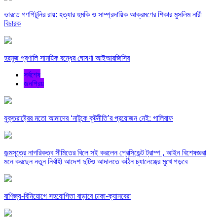
ভারতে গণপিটুনির রায়: হত্যার হুমকি ও সাম্প্রদায়িক আক্রমণের শিকার মুসলিম নারী
বিচারক
হরমুজ প্রণালি সাময়িক বন্ধের ঘোষণা আইআরজিসির
সর্বশেষ
জনপ্রিয়
যুক্তরাষ্ট্রের মতো আমাদের ‘নাটুকে কূটনীতি’র প্রয়োজন নেই: গালিবাফ
জন্মসূত্রে নাগরিকত্ব সীমিতের বিলে সই করলেন প্রেসিডেন্ট ট্রাম্প , আইন বিশেষজ্ঞরা
মনে করছেন নতুন নির্বাহী আদেশ দুটিও আদালতে কঠিন চ্যালেঞ্জের মুখে পড়বে
বাণিজ্য-বিনিয়োগে সহযোগিতা বাড়াবে ঢাকা-ক্যানবেরা