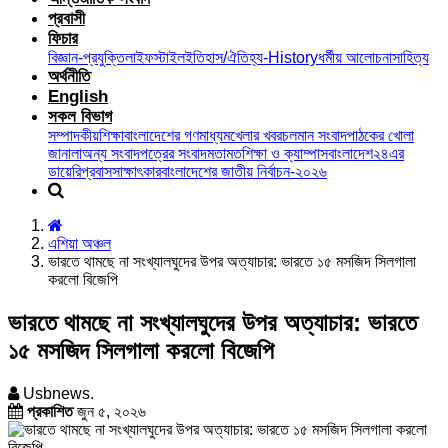
প্রবাসী
ফিচার
বিজ্ঞান-প্রযুক্তি
লাইফস্টাইল
ইতিহাস/ঐতিহ্য-History
ধর্মীয় আলোচনা
সাহিত্য
অর্থনীতি
English
সকল বিভাগ
সম্পাদকীয়
শিক্ষা
বাংলাদেশের গণমাধ্যম
খেলার খবর
চলমান সংবাদ
পাঠকের খোলা
জানালা
অন্য সংবাদপত্রের সংবাদ
মতামত
শিক্ষা ও ক্যাম্পাস
বাংলাদেশ২৪এর
ডায়েরি
প্রবাস
সাক্ষাৎকার
বাংলাদেশের জাতীয় নির্বাচন-২০২৬
এশিয়া অঞ্চল
ভারতে থামছে না সংখ্যালঘুদের উপর অত্যাচার: ভারতে ১৫ মসজিদ সিলগালা
করলো বিজেপি
ভারতে থামছে না সংখ্যালঘুদের উপর অত্যাচার: ভারতে
১৫ মসজিদ সিলগালা করলো বিজেপি
Usbnews.
প্রকাশিত
জুন ৫, ২০২৬