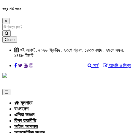
তথ্য সার্চ করুন
×
Close
৭ই আগস্ট, ২০২৬ খ্রিস্টাব্দ , ২৩শে শ্রাবণ, ১৪৩৩ বঙ্গাব্দ , ২৪শে সফর,
১৪৪৮ হিজরি
সার্চ
আপনি ও লিখুন
মূলপাতা
বাংলাদেশ
এশিয়া অঞ্চল
বিশ্ব রাজনীতি
আইন-আদালত
আন্তর্জাতিক সংবাদ