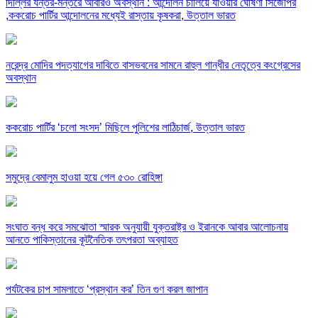
দিল্লির যন্তর-মন্তরে আবারও অবস্থান : আন্দোলন চালিয়ে যাওয়ার ঘোষণা সিজেপির
,ককরোচ পার্টির আন্দোলনের মধ্যেই রাস্তায় কৃষকরা, উত্তাল ভারত
নরেন্দ্র মোদির পদত্যাগের দাবিতে বাসভবনের সামনে রাহুল গান্ধীর নেতৃত্বে কংগ্রেসের
অবস্থান
ককরোচ পার্টির ‘চলো সংসদ’ মিছিলে পুলিশের লাঠিচার্জ, উত্তাল ভারত
সমুদ্রে বেমালুম হাওয়া হয়ে গেল ৫৩০ রোহিঙ্গা
সংঘাত বন্ধ করে সমঝোতা স্মারক অনুযায়ী যুক্তরাষ্ট্র ও ইরানকে আবার আলোচনায়
আনতে পাকিস্তানের কূটনৈতিক তৎপরতা অব্যাহত
পর্যটকের চাপ সামলাতে ‘প্রস্থান কর’ তিন গুণ করল জাপান