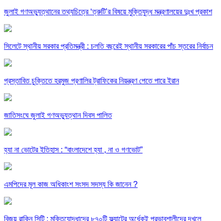
জুলাই গণঅভ্যুত্থানের তথ্যচিত্রে ‘ত্রুটি’র বিষয়ে মুক্তিযুদ্ধ মন্ত্রণালয়ের দুঃখ প্রকাশ
সিলেটে স্থানীয় সরকার প্রতিমন্ত্রী : চলতি বছরেই স্থানীয় সরকারের পাঁচ স্তরের নির্বাচন
প্রস্তাবিত চুক্তিতে হরমুজ প্রণালির ট্রাফিকের নিয়ন্ত্রণ পেতে পারে ইরান
জাতিসংঘে জুলাই গণঅভ্যুত্থান দিবস পালিত
হ্যা না ভোটের ইতিহাস : “বাংলাদেশে হ্যা , না ও গণভোট”
এমপিদের মূল কাজ অধিকাংশ সংসদ সদস্য কি জানেন ?
বিজয় রাকিন সিটি : মুক্তিযোদ্ধাদের ৮৭০টি ফ্ল্যাটের অর্ধেকই প্রভাবশালীদের দখলে