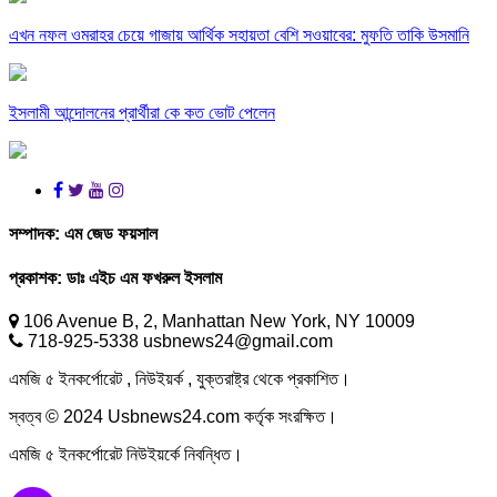
এখন নফল ওমরাহর চেয়ে গাজায় আর্থিক সহায়তা বেশি সওয়াবের: মুফতি তাকি উসমানি
ইসলামী আন্দোলনের প্রার্থীরা কে কত ভোট পেলেন
সম্পাদক:
এম জেড ফয়সাল
প্রকাশক:
ডাঃ এইচ এম ফখরুল ইসলাম
106 Avenue B, 2, Manhattan New York, NY 10009
718-925-5338 usbnews24@gmail.com
এমজি ৫ ইনকর্পোরেট , নিউইয়র্ক , যুক্তরাষ্ট্র থেকে প্রকাশিত।
স্বত্ব © 2024 Usbnews24.com কর্তৃক সংরক্ষিত।
এমজি ৫ ইনকর্পোরেট নিউইয়র্কে নিবন্ধিত।