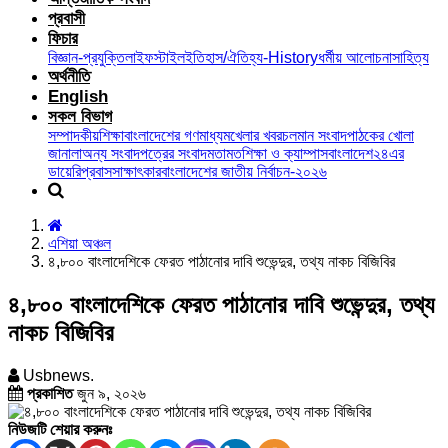
প্রবাসী
ফিচার
বিজ্ঞান-প্রযুক্তি
লাইফস্টাইল
ইতিহাস/ঐতিহ্য-History
ধর্মীয় আলোচনা
সাহিত্য
অর্থনীতি
English
সকল বিভাগ
সম্পাদকীয়
শিক্ষা
বাংলাদেশের গণমাধ্যম
খেলার খবর
চলমান সংবাদ
পাঠকের খোলা
জানালা
অন্য সংবাদপত্রের সংবাদ
মতামত
শিক্ষা ও ক্যাম্পাস
বাংলাদেশ২৪এর
ডায়েরি
প্রবাস
সাক্ষাৎকার
বাংলাদেশের জাতীয় নির্বাচন-২০২৬
এশিয়া অঞ্চল
৪,৮০০ বাংলাদেশিকে ফেরত পাঠানোর দাবি শুভেন্দুর, তথ্য নাকচ বিজিবির
৪,৮০০ বাংলাদেশিকে ফেরত পাঠানোর দাবি শুভেন্দুর, তথ্য
নাকচ বিজিবির
Usbnews.
প্রকাশিত
জুন ৯, ২০২৬
নিউজটি শেয়ার করুনঃ