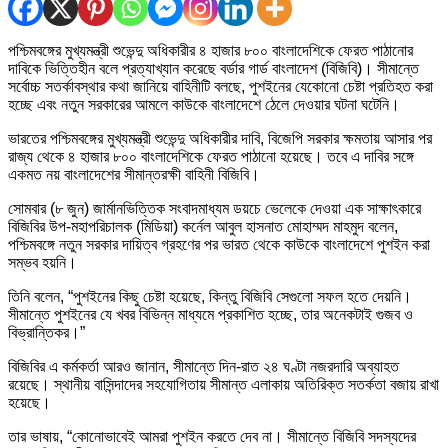
পশ্চিমবঙ্গের মুখ্যমন্ত্রী শুভেন্দু অধিকারীর ৪ হাজার ৮০০ বাংলাদেশিকে ফেরত পাঠানোর
দাবিকে ভিত্তিহীন বলে প্রত্যাখ্যান করেছে বর্ডার গার্ড বাংলাদেশ (বিজিবি)। সীমান্তে
সর্বোচ্চ সতর্কাবস্থার কথা জানিয়ে বাহিনীটি বলছে, পুশইনের যেকোনো চেষ্টা প্রতিহত করা
হচ্ছে এবং নতুন সরকারের আমলে কাউকে বাংলাদেশে ঠেলে দেওয়ার ঘটনা ঘটেনি।
ভারতের পশ্চিমবঙ্গের মুখ্যমন্ত্রী শুভেন্দু অধিকারীর দাবি, বিজেপি সরকার ক্ষমতায় আসার পর
রাজ্য থেকে ৪ হাজার ৮০০ বাংলাদেশিকে ফেরত পাঠানো হয়েছে। তবে এ দাবির সঙ্গে
একমত নয় বাংলাদেশের সীমান্তরক্ষী বাহিনী বিজিবি।
সোমবার (৮ জুন) জার্মানভিত্তিক সংবাদমাধ্যম ডয়চে ভেলেকে দেওয়া এক সাক্ষাৎকারে
বিজিবির উপ-মহাপরিচালক (মিডিয়া) কর্নেল আবুল হাসনাত মোহাম্মদ মাহমুদ বলেন,
পশ্চিমবঙ্গে নতুন সরকার দায়িত্ব গ্রহণের পর ভারত থেকে কাউকে বাংলাদেশে পুশইন করা
সম্ভব হয়নি।
তিনি বলেন, “পুশইনের কিছু চেষ্টা হয়েছে, কিন্তু বিজিবি সেগুলো সফল হতে দেয়নি।
সীমান্তে পুশইনের যে খবর বিভিন্ন মাধ্যমে প্রকাশিত হচ্ছে, তার অনেকটাই গুজব ও
বিভ্রান্তিকর।”
বিজিবির এ কর্মকর্তা আরও জানান, সীমান্তে দিন-রাত ২৪ ঘণ্টা নজরদারি অব্যাহত
রয়েছে। স্থানীয় বাসিন্দাদের সহযোগিতায় সীমান্ত এলাকায় অতিরিক্ত সতর্কতা বজায় রাখা
হয়েছে।
তার ভাষায়, “কোনোভাবেই আমরা পুশইন করতে দেব না। সীমান্তে বিজিবি সদস্যদের