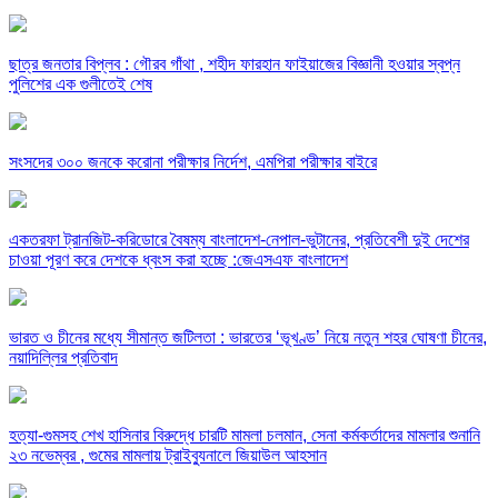
ছাত্র জনতার বিপ্লব : গৌরব গাঁথা , শহীদ ফারহান ফাইয়াজের বিজ্ঞানী হওয়ার স্বপ্ন
পুলিশের এক গুলীতেই শেষ
সংসদের ৩০০ জনকে করোনা পরীক্ষার নির্দেশ, এমপিরা পরীক্ষার বাইরে
একতরফা ট্রানজিট-করিডোরে বৈষম্য বাংলাদেশ-নেপাল-ভুটানের, প্রতিবেশী দুই দেশের
চাওয়া পূরণ করে দেশকে ধ্বংস করা হচ্ছে :জেএসএফ বাংলাদেশ
ভারত ও চীনের মধ্যে সীমান্ত জটিলতা : ভারতের ‘ভূখণ্ড’ নিয়ে নতুন শহর ঘোষণা চীনের,
নয়াদিল্লির প্রতিবাদ
হত্যা-গুমসহ শেখ হাসিনার বিরুদ্ধে চারটি মামলা চলমান, সেনা কর্মকর্তাদের মামলার শুনানি
২৩ নভেম্বর , গুমের মামলায় ট্রাইব্যুনালে জিয়াউল আহসান