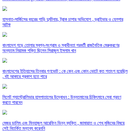
হাসনাত-সার্জিসের বহরের গাড়ি দুর্ঘটনায়, ট্রাক চাপার অভিযোগ , ড্রাইভার ও হেলপার
আটক
বাংলাদেশ গড়ে তোলার স্বপ্ন-সংগ্রাম ও স্বাধীনতা পরবর্তী রাজনৈতিক মেরুকরণের
অন্যতম নিয়ামক শক্তি ছিলেন সিরাজুল ইসলাম খান
বাংলাদেশের ইতিহাসের তিনবার গণভোট : কে কেন এবং কোন ভোটে কত শতাংশ হয়েছিল
, বই আকারে প্রকাশ হতে পারে
সিলেট গ্যাস্ট্রোলিভার হাসপাতালের উদ্বোধন : উন্নতমানের চিকিৎসাবে সেবা গ্রহণ
করতে পারবেন
মেজর ডালিম এবং মিনহাজুল আরেফিন ভিন্ন ব্যক্তি , জামায়াত ও শেখ মুজিবের বিষয়ে
সেই বিতর্কিত মন্তব্য করেননি