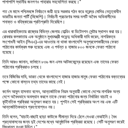
পাশাপাশি স্থানীয় জনগণও পাহারায় সহযোগিতা করছে।”
গত মে মাসে পশ্চিমবঙ্গে নির্বাচনে জয়ী হয়ে সরকার গঠন করে নরেন্দ্র মোদির নেতৃত্বাধীন
ভারতীয় জনতা পার্টি (বিজেপি)। নির্বাচনী প্রচারণার সময় দলটি অবৈধ অভিবাসীদের
শনাক্ত ও বহিষ্কারের প্রতিশ্রুতি দিয়েছিল।
এর ধারাবাহিকতায় রাজ্যের বিভিন্ন জেলায় হোল্ডিং বা ডিটেনশন সেন্টার স্থাপন করা হয়।
রোববার কলকাতায় এক অনুষ্ঠানে মুখ্যমন্ত্রী শুভেন্দু অধিকারী দাবি করেন, নাগরিকত্ব
সংশোধনী আইন (সিএএ)-এর আওতায় না থাকা বাংলাদেশি অনুপ্রবেশকারীদের ফেরত
পাঠানোর কার্যক্রম শুরু হয়েছে এবং এ পর্যন্ত ৪ হাজার ৮০০ জনকে ফেরত পাঠানো
হয়েছে।
তিনি আরও জানান, বর্তমানে ৮৩৬ জন এসব আটককেন্দ্রে রয়েছেন এবং তাদের ফেরত
পাঠানোর প্রক্রিয়াও চলছে।
তবে বিজিবির দাবি, ভারত থেকে বাংলাদেশে হাজার হাজার মানুষ ফেরত পাঠানোর বক্তব্যের
পক্ষে কোনো বাস্তব তথ্য তাদের কাছে নেই।
কর্নেল আবুল হাসনাত বলেন, আন্তর্জাতিক নিয়ম অনুযায়ী কোনো দেশের নাগরিক অন্য
দেশে অবৈধভাবে অবস্থান করলে তাকে ফেরত পাঠানোর জন্য নির্ধারিত যাচাই ও
কূটনৈতিক প্রক্রিয়া অনুসরণ করতে হয়। পুশইন সেই প্রক্রিয়ার অংশ নয় এবং এটি
আন্তর্জাতিকভাবে গ্রহণযোগ্যও নয়।
তিনি বলেন, “যাচাই-বাছাই ছাড়া কাউকে সীমান্ত দিয়ে ঠেলে দেওয়া বেআইনি। বৈধ
প্রত্যাবাসনের জন্য দুই দেশের মধ্যে আনুষ্ঠানিক প্রক্রিয়া রয়েছে। সেটি অনুসরণ করেই
সিদ্ধান্ত হওয়া উচিত।”