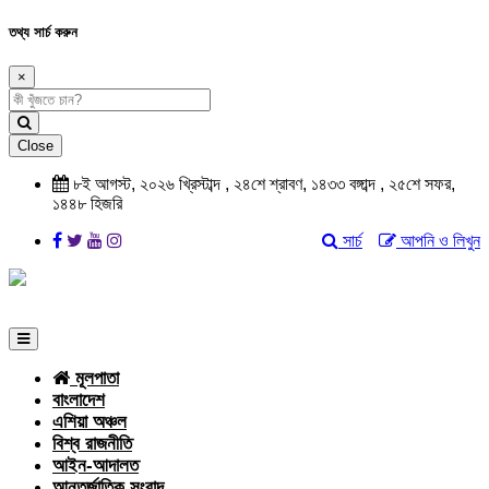
তথ্য সার্চ করুন
×
Close
৮ই আগস্ট, ২০২৬ খ্রিস্টাব্দ , ২৪শে শ্রাবণ, ১৪৩৩ বঙ্গাব্দ , ২৫শে সফর,
১৪৪৮ হিজরি
সার্চ
আপনি ও লিখুন
মূলপাতা
বাংলাদেশ
এশিয়া অঞ্চল
বিশ্ব রাজনীতি
আইন-আদালত
আন্তর্জাতিক সংবাদ