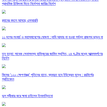
প্রাথমিক চিকিৎসা দিতে নির্দেশনা জারির নির্দেশ
র‍্যাবের বদলে আসছে এসআরবি
১১ দলের লংমার্চ ও মহাসমাবেশের ঘোষণা : দাবি আদায় না হওয়া পর্যন্ত রাজপথ ছাড়ব না
তনু হত্যা: সাবেক সেনাসদস্য হাফিজুরের জামিন স্থগিত, ২৪ ঘণ্টার মধ্যে আত্মসমর্পণের
নির্দেশ
কিমের ‘১২০ ক্ষেপণাস্ত্র’ পুতিনের হাতে, ব্যবহৃত হবে ইউক্রেন যুদ্ধে : রয়টার্সের
প্রতিবেদন
ভুল স্বীকার করে ক্ষমা চাইলেন ইনফান্তিনো