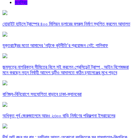
জনপ্রিয়
হোয়াইট হাউসে ট্রাম্পের ৪০০ মিলিয়ন ডলারের বলরুম নির্মাণ স্থগিত করলেন আদালত
যুক্তরাষ্ট্রের মতো আমাদের ‘নাটুকে কূটনীতি’র প্রয়োজন নেই: গালিবাফ
জন্মসূত্রে নাগরিকত্ব সীমিতের বিলে সই করলেন প্রেসিডেন্ট ট্রাম্প , আইন বিশেষজ্ঞরা
মনে করছেন নতুন নির্বাহী আদেশ দুটিও আদালতে কঠিন চ্যালেঞ্জের মুখে পড়বে
বাণিজ্য-বিনিয়োগে সহযোগিতা বাড়াবে ঢাকা-ক্যানবেরা
অধিকৃত পূর্ব জেরুজালেমে আরও ২৩০০ বাড়ি নির্মাণের পরিকল্পনা ইসরায়েলের
দীর্ঘ আট বছর পর রায় : দুর্ঘটনায় আহত যেকোনো ব্যক্তিকে সব হাসপাতাল-ক্লিনিকে