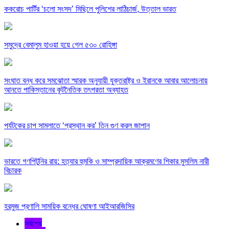
ককরোচ পার্টির ‘চলো সংসদ’ মিছিলে পুলিশের লাঠিচার্জ, উত্তাল ভারত
সমুদ্রে বেমালুম হাওয়া হয়ে গেল ৫৩০ রোহিঙ্গা
সংঘাত বন্ধ করে সমঝোতা স্মারক অনুযায়ী যুক্তরাষ্ট্র ও ইরানকে আবার আলোচনায়
আনতে পাকিস্তানের কূটনৈতিক তৎপরতা অব্যাহত
পর্যটকের চাপ সামলাতে ‘প্রস্থান কর’ তিন গুণ করল জাপান
ভারতে গণপিটুনির রায়: হত্যার হুমকি ও সাম্প্রদায়িক আক্রমণের শিকার মুসলিম নারী
বিচারক
হরমুজ প্রণালি সাময়িক বন্ধের ঘোষণা আইআরজিসির
সর্বশেষ