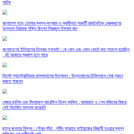
আটক
বাংলাদেশ গড়ে তোলার স্বপ্ন-সংগ্রাম ও স্বাধীনতা পরবর্তী রাজনৈতিক মেরুকরণের
অন্যতম নিয়ামক শক্তি ছিলেন সিরাজুল ইসলাম খান
বাংলাদেশের ইতিহাসের তিনবার গণভোট : কে কেন এবং কোন ভোটে কত শতাংশ হয়েছিল
, বই আকারে প্রকাশ হতে পারে
সিলেট গ্যাস্ট্রোলিভার হাসপাতালের উদ্বোধন : উন্নতমানের চিকিৎসাবে সেবা গ্রহণ
করতে পারবেন
মেজর ডালিম এবং মিনহাজুল আরেফিন ভিন্ন ব্যক্তি , জামায়াত ও শেখ মুজিবের বিষয়ে
সেই বিতর্কিত মন্তব্য করেননি
ছাত্র জনতার বিপ্লব : গৌরব গাঁথা , শহীদ ফারহান ফাইয়াজের বিজ্ঞানী হওয়ার স্বপ্ন
পুলিশের এক গুলীতেই শেষ