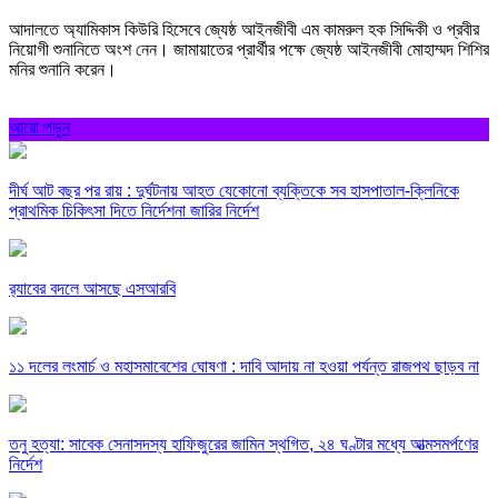
আদালতে অ্যামিকাস কিউরি হিসেবে জ্যেষ্ঠ আইনজীবী এম কামরুল হক সিদ্দিকী ও প্রবীর
নিয়োগী শুনানিতে অংশ নেন। জামায়াতের প্রার্থীর পক্ষে জ্যেষ্ঠ আইনজীবী মোহাম্মদ শিশির
মনির শুনানি করেন।
আরো পড়ুন
দীর্ঘ আট বছর পর রায় : দুর্ঘটনায় আহত যেকোনো ব্যক্তিকে সব হাসপাতাল-ক্লিনিকে
প্রাথমিক চিকিৎসা দিতে নির্দেশনা জারির নির্দেশ
র‍্যাবের বদলে আসছে এসআরবি
১১ দলের লংমার্চ ও মহাসমাবেশের ঘোষণা : দাবি আদায় না হওয়া পর্যন্ত রাজপথ ছাড়ব না
তনু হত্যা: সাবেক সেনাসদস্য হাফিজুরের জামিন স্থগিত, ২৪ ঘণ্টার মধ্যে আত্মসমর্পণের
নির্দেশ