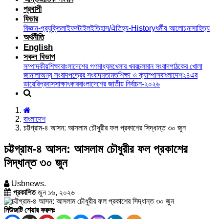
প্রবাসী
ফিচার
বিজ্ঞান-প্রযুক্তি
লাইফস্টাইল
ইতিহাস/ঐতিহ্য-History
ধর্মীয় আলোচনা
সাহিত্য
অর্থনীতি
English
সকল বিভাগ
সম্পাদকীয়
শিক্ষা
বাংলাদেশের গণমাধ্যম
খেলার খবর
চলমান সংবাদ
পাঠকের খোলা
জানালা
অন্য সংবাদপত্রের সংবাদ
মতামত
শিক্ষা ও ক্যাম্পাস
বাংলাদেশ২৪এর
ডায়েরি
প্রবাস
সাক্ষাৎকার
বাংলাদেশের জাতীয় নির্বাচন-২০২৬
বাংলাদেশ
চট্টগ্রাম-৪ আসন: আসলাম চৌধুরীর ফল প্রকাশের সিদ্ধান্ত ৩০ জুন
চট্টগ্রাম-৪ আসন: আসলাম চৌধুরীর ফল প্রকাশের
সিদ্ধান্ত ৩০ জুন
Usbnews.
প্রকাশিত
জুন ১৬, ২০২৬
নিউজটি শেয়ার করুনঃ