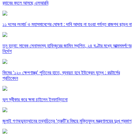
র‍্যাবের বদলে আসছে এসআরবি
১১ দলের লংমার্চ ও মহাসমাবেশের ঘোষণা : দাবি আদায় না হওয়া পর্যন্ত রাজপথ ছাড়ব না
তনু হত্যা: সাবেক সেনাসদস্য হাফিজুরের জামিন স্থগিত, ২৪ ঘণ্টার মধ্যে আত্মসমর্পণের
নির্দেশ
কিমের ‘১২০ ক্ষেপণাস্ত্র’ পুতিনের হাতে, ব্যবহৃত হবে ইউক্রেন যুদ্ধে : রয়টার্সের
প্রতিবেদন
ভুল স্বীকার করে ক্ষমা চাইলেন ইনফান্তিনো
জুলাই গণঅভ্যুত্থানের তথ্যচিত্রে ‘ত্রুটি’র বিষয়ে মুক্তিযুদ্ধ মন্ত্রণালয়ের দুঃখ প্রকাশ