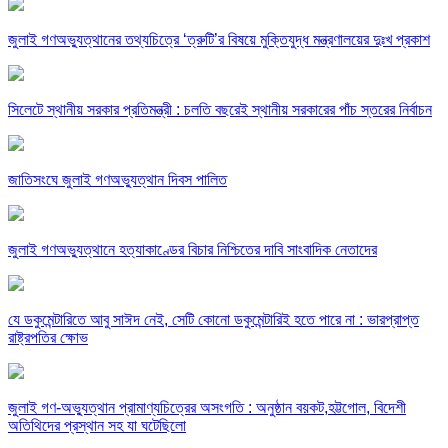
জুলাই গণঅভ্যুত্থানের তথ্যচিত্রে ‘ত্রুটি’র বিষয়ে মুক্তিযুদ্ধ মন্ত্রণালয়ের দুঃখ প্রকাশ
সিলেটে স্থানীয় সরকার প্রতিমন্ত্রী : চলতি বছরেই স্থানীয় সরকারের পাঁচ স্তরের নির্বাচন
জাতিসংঘে জুলাই গণঅভ্যুত্থান দিবস পালিত
জুলাই গণঅভ্যুত্থানে হত্যাকাণ্ডের বিচার নিশ্চিতের দাবি সাংবাদিক নেতাদের
যে ডকুমেন্টারিতে আবু সাঈদ নেই, সেটি কোনো ডকুমেন্টারিই হতে পারে না : ভারপ্রাপ্ত
রাষ্ট্রপতির ক্ষোভ
জুলাই গণ-অভ্যুত্থান প্রামাণ্যচিত্রের অসংগতি : অনুষ্ঠান বয়কট,হট্টগোল, বিদেশী
অতিথিদের প্রস্থান সহ যা ঘটেছিলো