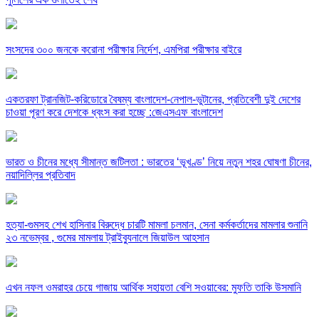
সংসদের ৩০০ জনকে করোনা পরীক্ষার নির্দেশ, এমপিরা পরীক্ষার বাইরে
একতরফা ট্রানজিট-করিডোরে বৈষম্য বাংলাদেশ-নেপাল-ভুটানের, প্রতিবেশী দুই দেশের
চাওয়া পূরণ করে দেশকে ধ্বংস করা হচ্ছে :জেএসএফ বাংলাদেশ
ভারত ও চীনের মধ্যে সীমান্ত জটিলতা : ভারতের ‘ভূখণ্ড’ নিয়ে নতুন শহর ঘোষণা চীনের,
নয়াদিল্লির প্রতিবাদ
হত্যা-গুমসহ শেখ হাসিনার বিরুদ্ধে চারটি মামলা চলমান, সেনা কর্মকর্তাদের মামলার শুনানি
২৩ নভেম্বর , গুমের মামলায় ট্রাইব্যুনালে জিয়াউল আহসান
এখন নফল ওমরাহর চেয়ে গাজায় আর্থিক সহায়তা বেশি সওয়াবের: মুফতি তাকি উসমানি