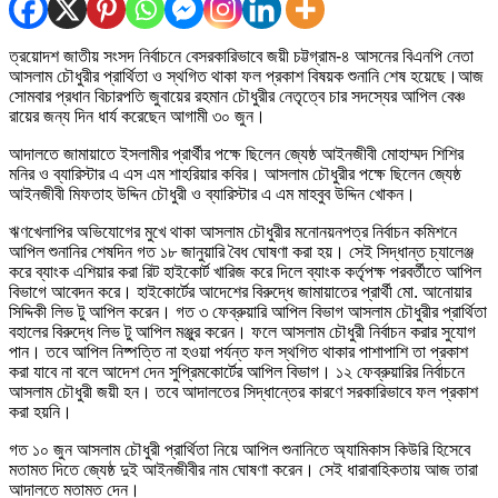
ত্রয়োদশ জাতীয় সংসদ নির্বাচনে বেসরকারিভাবে জয়ী চট্টগ্রাম-৪ আসনের বিএনপি নেতা
আসলাম চৌধুরীর প্রার্থিতা ও স্থগিত থাকা ফল প্রকাশ বিষয়ক শুনানি শেষ হয়েছে।আজ
সোমবার প্রধান বিচারপতি জুবায়ের রহমান চৌধুরীর নেতৃত্বে চার সদস্যের আপিল বেঞ্চ
রায়ের জন্য দিন ধার্য করেছেন আগামী ৩০ জুন।
আদালতে জামায়াতে ইসলামীর প্রার্থীর পক্ষে ছিলেন জ্যেষ্ঠ আইনজীবী মোহাম্মদ শিশির
মনির ও ব্যারিস্টার এ এস এম শাহরিয়ার কবির। আসলাম চৌধুরীর পক্ষে ছিলেন জ্যেষ্ঠ
আইনজীবী মিফতাহ উদ্দিন চৌধুরী ও ব্যারিস্টার এ এম মাহবুব উদ্দিন খোকন।
ঋণখেলাপির অভিযোগের মুখে থাকা আসলাম চৌধুরীর মনোনয়নপত্র নির্বাচন কমিশনে
আপিল শুনানির শেষদিন গত ১৮ জানুয়ারি বৈধ ঘোষণা করা হয়। সেই সিদ্ধান্ত চ্যালেঞ্জ
করে ব্যাংক এশিয়ার করা রিট হাইকোর্ট খারিজ করে দিলে ব্যাংক কর্তৃপক্ষ পরবর্তীতে আপিল
বিভাগে আবেদন করে। হাইকোর্টের আদেশের বিরুদ্ধে জামায়াতের প্রার্থী মো. আনোয়ার
সিদ্দিকী লিভ টু আপিল করেন। গত ৩ ফেব্রুয়ারি আপিল বিভাগ আসলাম চৌধুরীর প্রার্থিতা
বহালের বিরুদ্ধে লিভ টু আপিল মঞ্জুর করেন। ফলে আসলাম চৌধুরী নির্বাচন করার সুযোগ
পান। তবে আপিল নিষ্পত্তি না হওয়া পর্যন্ত ফল স্থগিত থাকার পাশাপাশি তা প্রকাশ
করা যাবে না বলে আদেশ দেন সুপ্রিমকোর্টের আপিল বিভাগ। ১২ ফেব্রুয়ারির নির্বাচনে
আসলাম চৌধুরী জয়ী হন। তবে আদালতের সিদ্ধান্তের কারণে সরকারিভাবে ফল প্রকাশ
করা হয়নি।
গত ১০ জুন আসলাম চৌধুরী প্রার্থিতা নিয়ে আপিল শুনানিতে অ্যামিকাস কিউরি হিসেবে
মতামত দিতে জ্যেষ্ঠ দুই আইনজীবীর নাম ঘোষণা করেন। সেই ধারাবাহিকতায় আজ তারা
আদালতে মতামত দেন।