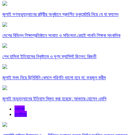
জুলাই গণঅভ্যুত্থানের রাষ্ট্রীয় অনুষ্ঠানে প্রদর্শিত ডকুমেন্টারি নিয়ে যে যা বললেন
দেশের বিভিন্ন শিক্ষাপ্রতিষ্ঠানে সংঘাত ও সহিংসতা,রেহাই পাননি শিক্ষক সাংবাদিক
শেখ হাসিনা ইতিহাসের নিকৃষ্টতম ও ঘৃণ্য ফ্যাসিস্ট ছিলেন: রিজভী
জুলাই সনদ নিয়ে ছিনিমিনি খেললে পরিণতি ভালো হবে না: ফয়জুল করীম
জুলাই অভ্যুত্থানের ইতিহাস বিকৃত করা হয়েছে: আখতার হোসেন এমপি
সর্বশেষ
জনপ্রিয়