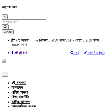
তথ্য সার্চ করুন
×
Close
৮ই আগস্ট, ২০২৬ খ্রিস্টাব্দ , ২৪শে শ্রাবণ, ১৪৩৩ বঙ্গাব্দ , ২৫শে সফর,
১৪৪৮ হিজরি
সার্চ
আপনি ও লিখুন
মূলপাতা
বাংলাদেশ
এশিয়া অঞ্চল
বিশ্ব রাজনীতি
আইন-আদালত
আন্তর্জাতিক সংবাদ