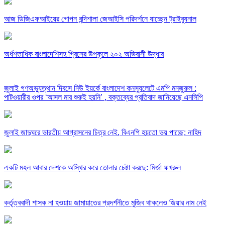
আজ ডিজিএফআইয়ের গোপন বন্দিশালা জেআইসি পরিদর্শনে যাচ্ছেন ট্রাইব্যুনাল
অর্ধশতাধিক বাংলাদেশিসহ গ্রিসের উপকূলে ২০২ অভিবাসী উদ্ধার
জুলাই গণঅভ্যুত্থান দিবসে নিউ ইয়র্কে বাংলাদেশ কনস্যুলেটে এমপি মনজুরুল :
পাটওয়ারীর ওপর ‘আসল মার শুরুই হয়নি’ , বক্তব্যের প্রতিবাদ জানিয়েছে এনসিপি
জুলাই জাদুঘরে ভারতীয় আগ্রাসনের চিত্র নেই, বিএনপি হয়তো ভয় পাচ্ছে: নাহিদ
একটি মহল আবার দেশকে অস্থির করে তোলার চেষ্টা করছে: মির্জা ফখরুল
কর্তৃত্ববাদী শাসক না হওয়ায় জামায়াতের প্রদর্শনীতে মুজিব থাকলেও জিয়ার নাম নেই