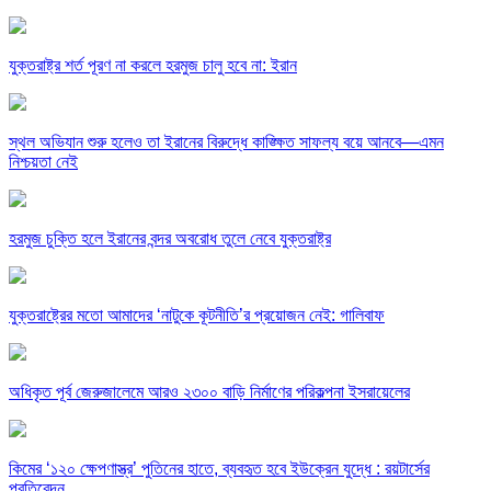
যুক্তরাষ্ট্র শর্ত পূরণ না করলে হরমুজ চালু হবে না: ইরান
স্থল অভিযান শুরু হলেও তা ইরানের বিরুদ্ধে কাঙ্ক্ষিত সাফল্য বয়ে আনবে—এমন
নিশ্চয়তা নেই
হরমুজ চুক্তি হলে ইরানের বন্দর অবরোধ তুলে নেবে যুক্তরাষ্ট্র
যুক্তরাষ্ট্রের মতো আমাদের ‘নাটুকে কূটনীতি’র প্রয়োজন নেই: গালিবাফ
অধিকৃত পূর্ব জেরুজালেমে আরও ২৩০০ বাড়ি নির্মাণের পরিকল্পনা ইসরায়েলের
কিমের ‘১২০ ক্ষেপণাস্ত্র’ পুতিনের হাতে, ব্যবহৃত হবে ইউক্রেন যুদ্ধে : রয়টার্সের
প্রতিবেদন