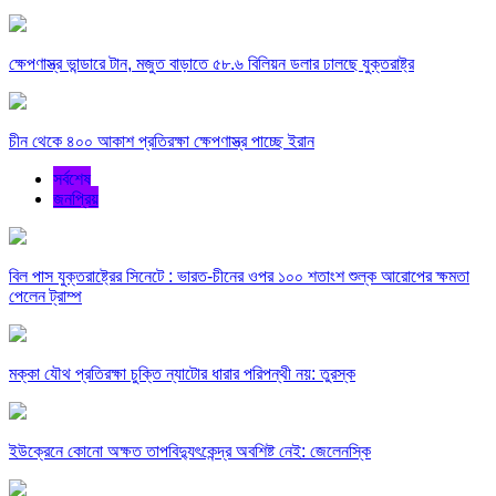
ক্ষেপণাস্ত্র ভান্ডারে টান, মজুত বাড়াতে ৫৮.৬ বিলিয়ন ডলার ঢালছে যুক্তরাষ্ট্র
চীন থেকে ৪০০ আকাশ প্রতিরক্ষা ক্ষেপণাস্ত্র পাচ্ছে ইরান
সর্বশেষ
জনপ্রিয়
বিল পাস যুক্তরাষ্ট্রের সিনেটে : ভারত-চীনের ওপর ১০০ শতাংশ শুল্ক আরোপের ক্ষমতা
পেলেন ট্রাম্প
মক্কা যৌথ প্রতিরক্ষা চুক্তি ন্যাটোর ধারার পরিপন্থী নয়: তুরস্ক
ইউক্রেনে কোনো অক্ষত তাপবিদ্যুৎকেন্দ্র অবশিষ্ট নেই: জেলেনস্কি