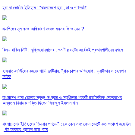
হ্যা না ভোটের ইতিহাস : “বাংলাদেশে হ্যা , না ও গণভোট”
এমপিদের মূল কাজ অধিকাংশ সংসদ সদস্য কি জানেন ?
বিজয় রাকিন সিটি : মুক্তিযোদ্ধাদের ৮৭০টি ফ্ল্যাটের অর্ধেকই প্রভাবশালীদের দখলে
হাসনাত-সার্জিসের বহরের গাড়ি দুর্ঘটনায়, ট্রাক চাপার অভিযোগ , ড্রাইভার ও হেলপার
আটক
বাংলাদেশ গড়ে তোলার স্বপ্ন-সংগ্রাম ও স্বাধীনতা পরবর্তী রাজনৈতিক মেরুকরণের
অন্যতম নিয়ামক শক্তি ছিলেন সিরাজুল ইসলাম খান
বাংলাদেশের ইতিহাসের তিনবার গণভোট : কে কেন এবং কোন ভোটে কত শতাংশ হয়েছিল
, বই আকারে প্রকাশ হতে পারে