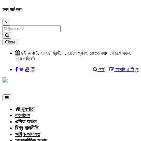
তথ্য সার্চ করুন
×
Close
৯ই আগস্ট, ২০২৬ খ্রিস্টাব্দ , ২৫শে শ্রাবণ, ১৪৩৩ বঙ্গাব্দ , ২৬শে সফর,
১৪৪৮ হিজরি
সার্চ
আপনি ও লিখুন
মূলপাতা
বাংলাদেশ
এশিয়া অঞ্চল
বিশ্ব রাজনীতি
আইন-আদালত
আন্তর্জাতিক সংবাদ