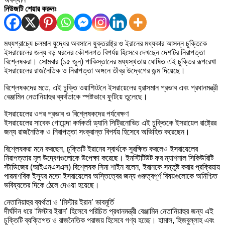
নিউজটি শেয়ার করুনঃ
মধ্যপ্রাচ্যে চলমান যুদ্ধের অবসানে যুক্তরাষ্ট্র ও ইরানের মধ্যকার আসন্ন চুক্তিকে
ইসরায়েলের জন্য বড় ধরনের কৌশলগত বিপর্যয় হিসেবে দেখছেন দেশটির নিরাপত্তা
বিশ্লেষকরা। সোমবার (১৫ জুন) পাকিস্তানের মধ্যস্থতায় ঘোষিত এই চুক্তির রূপরেখা
ইসরায়েলের রাজনৈতিক ও নিরাপত্তা অঙ্গনে তীব্র উদ্বেগের জন্ম দিয়েছে।
বিশ্লেষকদের মতে, এই চুক্তি ওয়াশিংটনে ইসরায়েলের হ্রাসমান প্রভাব এবং প্রধানমন্ত্রী
বেঞ্জামিন নেতানিয়াহুর ব্যর্থতাকে স্পষ্টভাবে ফুটিয়ে তুলেছে।
ইসরায়েলের ওপর প্রভাব ও বিশ্লেষকদের পর্যবেক্ষণ
ইসরায়েলের সাবেক গোয়েন্দা কর্মকর্তা ড্যানি সিট্রিনোভিচ এই চুক্তিকে ইসরায়েল রাষ্ট্রের
জন্য রাজনৈতিক ও নিরাপত্তা সংক্রান্ত বিপর্যয় হিসেবে অভিহিত করেছেন।
বিশ্লেষকরা মনে করছেন, চুক্তিটি ইরানের স্বার্থকে সুরক্ষিত করলেও ইসরায়েলের
নিরাপত্তার মূল উদ্বেগগুলোকে উপেক্ষা করেছে। ইনস্টিটিউট ফর ন্যাশনাল সিকিউরিটি
স্টাডিজের (আইএনএসএস) বিশ্লেষক সিমা শাইন বলেন, ইরানকে সন্তুষ্ট করার প্রক্রিয়ায়
পারমাণবিক ইস্যুর মতো ইসরায়েলের অস্তিত্বের জন্য গুরুত্বপূর্ণ বিষয়গুলোকে অনিশ্চিত
ভবিষ্যতের দিকে ঠেলে দেওয়া হয়েছে।
নেতানিয়াহুর ব্যর্থতা ও ‘মিস্টার ইরান’ ভাবমূর্তি
দীর্ঘদিন ধরে ‘মিস্টার ইরান’ হিসেবে পরিচিত প্রধানমন্ত্রী বেঞ্জামিন নেতানিয়াহুর জন্য এই
চুক্তিটি ব্যক্তিগত ও রাজনৈতিক পরাজয় হিসেবে গণ্য হচ্ছে। হামাস, হিজবুল্লাহ এবং