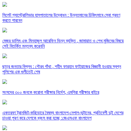
সিলেট গ্যাস্ট্রোলিভার হাসপাতালের উদ্বোধন : উন্নতমানের চিকিৎসাবে সেবা গ্রহণ
করতে পারবেন
মেজর ডালিম এবং মিনহাজুল আরেফিন ভিন্ন ব্যক্তি , জামায়াত ও শেখ মুজিবের বিষয়ে
সেই বিতর্কিত মন্তব্য করেননি
ছাত্র জনতার বিপ্লব : গৌরব গাঁথা , শহীদ ফারহান ফাইয়াজের বিজ্ঞানী হওয়ার স্বপ্ন
পুলিশের এক গুলীতেই শেষ
সংসদের ৩০০ জনকে করোনা পরীক্ষার নির্দেশ, এমপিরা পরীক্ষার বাইরে
একতরফা ট্রানজিট-করিডোরে বৈষম্য বাংলাদেশ-নেপাল-ভুটানের, প্রতিবেশী দুই দেশের
চাওয়া পূরণ করে দেশকে ধ্বংস করা হচ্ছে :জেএসএফ বাংলাদেশ