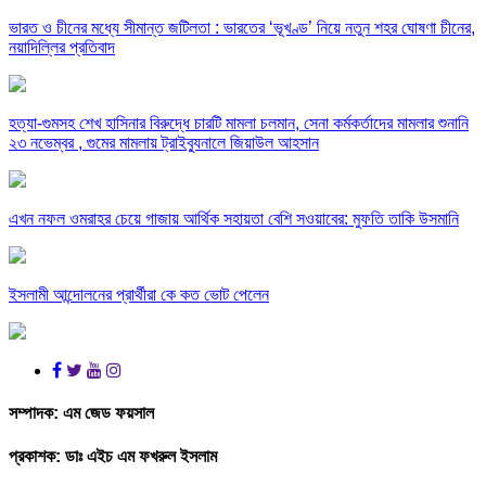
ভারত ও চীনের মধ্যে সীমান্ত জটিলতা : ভারতের ‘ভূখণ্ড’ নিয়ে নতুন শহর ঘোষণা চীনের,
নয়াদিল্লির প্রতিবাদ
হত্যা-গুমসহ শেখ হাসিনার বিরুদ্ধে চারটি মামলা চলমান, সেনা কর্মকর্তাদের মামলার শুনানি
২৩ নভেম্বর , গুমের মামলায় ট্রাইব্যুনালে জিয়াউল আহসান
এখন নফল ওমরাহর চেয়ে গাজায় আর্থিক সহায়তা বেশি সওয়াবের: মুফতি তাকি উসমানি
ইসলামী আন্দোলনের প্রার্থীরা কে কত ভোট পেলেন
সম্পাদক:
এম জেড ফয়সাল
প্রকাশক:
ডাঃ এইচ এম ফখরুল ইসলাম