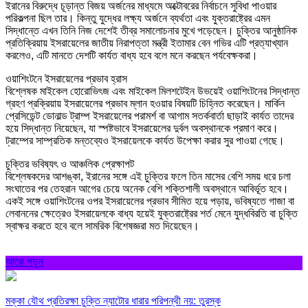
ইরানের বিরুদ্ধে চূড়ান্ত বিজয় অর্জনের মাধ্যমে অক্টোবরের নির্বাচনে সুবিধা পাওয়ার
পরিকল্পনা ছিল তার। কিন্তু যুদ্ধের লক্ষ্য অর্জনে ব্যর্থতা এবং যুক্তরাষ্ট্রের এমন
সিদ্ধান্তে এখন তিনি নিজ দেশেই তীব্র সমালোচনার মুখে পড়েছেন। চুক্তির আনুষ্ঠানিক
প্রতিক্রিয়ায় ইসরায়েলের জাতীয় নিরাপত্তা মন্ত্রী ইতামার বেন গভির এটি প্রত্যাখ্যান
করলেও, এটি মানতে দেশটি কার্যত বাধ্য হবে বলে মনে করছেন পর্যবেক্ষকরা।
ওয়াশিংটনে ইসরায়েলের প্রভাব হ্রাস
বিশ্লেষক মাইকেল হোরোভিৎজ এবং মাইকেল মিলশটেইন উভয়েই ওয়াশিংটনের সিদ্ধান্ত
গ্রহণ প্রক্রিয়ায় ইসরায়েলের প্রভাব ম্লান হওয়ার বিষয়টি চিহ্নিত করেছেন। মার্কিন
প্রেসিডেন্ট ডোনাল্ড ট্রাম্প ইসরায়েলের পরামর্শ বা আগাম সতর্কবার্তা ছাড়াই কার্যত তাদের
হয়ে সিদ্ধান্ত নিয়েছেন, যা স্পষ্টভাবে ইসরায়েলের দুর্বল অবস্থানকে প্রমাণ করে।
ট্রাম্পের সাম্প্রতিক মন্তব্যেও ইসরায়েলকে কার্যত উপেক্ষা করার সুর পাওয়া গেছে।
চুক্তির ভবিষ্যৎ ও আঞ্চলিক প্রেক্ষাপট
বিশ্লেষকদের আশঙ্কা, ইরানের সঙ্গে এই চুক্তির ফলে তিন মাসের বেশি সময় ধরে চলা
সংঘাতের পর তেহরান আগের চেয়ে অনেক বেশি শক্তিশালী অবস্থানে আবির্ভূত হবে।
একই সঙ্গে ওয়াশিংটনের ওপর ইসরায়েলের প্রভাব সীমিত হয়ে পড়ায়, ভবিষ্যতে গাজা বা
লেবাননের ক্ষেত্রেও ইসরায়েলকে বাধ্য হয়েই যুক্তরাষ্ট্রের শর্ত মেনে যুদ্ধবিরতি বা চুক্তি
স্বাক্ষর করতে হবে বলে সামরিক বিশেষজ্ঞরা মত দিয়েছেন।
আরো পড়ুন
মক্কা যৌথ প্রতিরক্ষা চুক্তি ন্যাটোর ধারার পরিপন্থী নয়: তুরস্ক