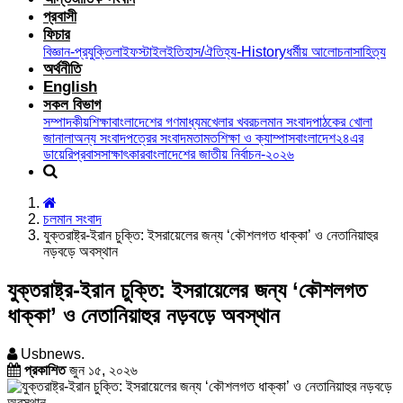
প্রবাসী
ফিচার
বিজ্ঞান-প্রযুক্তি
লাইফস্টাইল
ইতিহাস/ঐতিহ্য-History
ধর্মীয় আলোচনা
সাহিত্য
অর্থনীতি
English
সকল বিভাগ
সম্পাদকীয়
শিক্ষা
বাংলাদেশের গণমাধ্যম
খেলার খবর
চলমান সংবাদ
পাঠকের খোলা
জানালা
অন্য সংবাদপত্রের সংবাদ
মতামত
শিক্ষা ও ক্যাম্পাস
বাংলাদেশ২৪এর
ডায়েরি
প্রবাস
সাক্ষাৎকার
বাংলাদেশের জাতীয় নির্বাচন-২০২৬
চলমান সংবাদ
যুক্তরাষ্ট্র-ইরান চুক্তি: ইসরায়েলের জন্য ‘কৌশলগত ধাক্কা’ ও নেতানিয়াহুর
নড়বড়ে অবস্থান
যুক্তরাষ্ট্র-ইরান চুক্তি: ইসরায়েলের জন্য ‘কৌশলগত
ধাক্কা’ ও নেতানিয়াহুর নড়বড়ে অবস্থান
Usbnews.
প্রকাশিত
জুন ১৫, ২০২৬