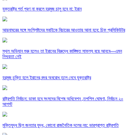
যুক্তরাষ্ট্র শর্ত পূরণ না করলে হরমুজ চালু হবে না: ইরান
আয়নাঘরের সঙ্গে সংশ্লিষ্টদের সবাইকে বিচারের আওতায় আনা হবে: চিফ প্রসিকিউটর
স্থল অভিযান শুরু হলেও তা ইরানের বিরুদ্ধে কাঙ্ক্ষিত সাফল্য বয়ে আনবে—এমন
নিশ্চয়তা নেই
হরমুজ চুক্তি হলে ইরানের বন্দর অবরোধ তুলে নেবে যুক্তরাষ্ট্র
রাষ্ট্রপতি নির্বাচন: ডাকা হবে সংসদের বিশেষ অধিবেশন ,তপশিল ঘোষণা, নির্বাচন ২০
আগস্ট
মুক্তিযুদ্ধ ছিল জনতার যুদ্ধ, কোনো রাজনৈতিক দলের নয়: ভারপ্রাপ্ত রাষ্ট্রপতি