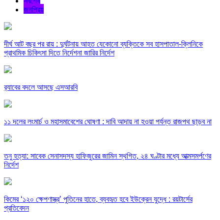
সর্বশেষ
জনপ্রিয়
দীর্ঘ আট বছর পর রায় : দুর্ঘটনায় আহত যেকোনো ব্যক্তিকে সব হাসপাতাল-ক্লিনিকে
প্রাথমিক চিকিৎসা দিতে নির্দেশনা জারির নির্দেশ
র‍্যাবের বদলে আসছে এসআরবি
১১ দলের লংমার্চ ও মহাসমাবেশের ঘোষণা : দাবি আদায় না হওয়া পর্যন্ত রাজপথ ছাড়ব না
তনু হত্যা: সাবেক সেনাসদস্য হাফিজুরের জামিন স্থগিত, ২৪ ঘণ্টার মধ্যে আত্মসমর্পণের
নির্দেশ
কিমের ‘১২০ ক্ষেপণাস্ত্র’ পুতিনের হাতে, ব্যবহৃত হবে ইউক্রেন যুদ্ধে : রয়টার্সের
প্রতিবেদন