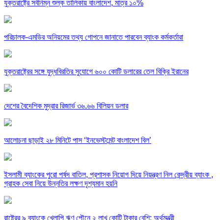
যুক্তরাষ্ট্রে সর্বনিম্ন শুল্ক তালিকায় বাংলাদেশ, মাত্র ১০%
পরিচালক-এমডির অনিয়মের তথ্য গোপনে জানাতে পারবেন ব্যাংক কর্মকর্তারা
যুক্তরাষ্ট্রের সঙ্গে যুদ্ধবিরতির সুযোগে ৬০০ কোটি ডলারের তেল বিক্রি ইরানের
দেশের বৈদেশিক মুদ্রার রিজার্ভ ৩৬.৬৬ বিলিয়ন ডলার
আলোচনা ছাড়াই ২৮ মিনিটে পাস ‘ইনভেস্টমেন্ট বাংলাদেশ বিল’
ইসলামী ব্যাংকের পুরো পর্ষদ বাতিল, প্রশাসক নিয়োগ দিয়ে নিয়ন্ত্রণ নিল কেন্দ্রীয় ব্যাংক ,
গ্রাহক সেবা নিয়ে উন্নতির লক্ষণ দৃশ্যমান হয়নি
রাষ্ট্রের ৯ ব্যাংকে খেলাপি ঋণ পৌনে ২ লাখ কোটি টাকার বেশি: অর্থমন্ত্রী