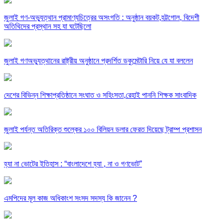
জুলাই গণ-অভ্যুত্থান প্রামাণ্যচিত্রের অসংগতি : অনুষ্ঠান বয়কট,হট্টগোল, বিদেশী
অতিথিদের প্রস্থান সহ যা ঘটেছিলো
জুলাই গণঅভ্যুত্থানের রাষ্ট্রীয় অনুষ্ঠানে প্রদর্শিত ডকুমেন্টারি নিয়ে যে যা বললেন
দেশের বিভিন্ন শিক্ষাপ্রতিষ্ঠানে সংঘাত ও সহিংসতা,রেহাই পাননি শিক্ষক সাংবাদিক
জুলাই পর্যন্ত অতিরিক্ত শুল্কের ১০০ বিলিয়ন ডলার ফেরত দিয়েছে ট্রাম্প প্রশাসন
হ্যা না ভোটের ইতিহাস : “বাংলাদেশে হ্যা , না ও গণভোট”
এমপিদের মূল কাজ অধিকাংশ সংসদ সদস্য কি জানেন ?