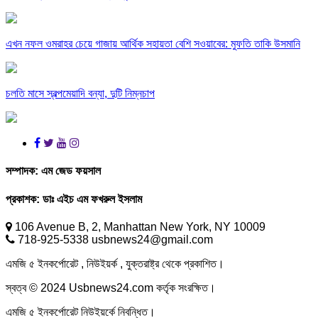
এখন নফল ওমরাহর চেয়ে গাজায় আর্থিক সহায়তা বেশি সওয়াবের: মুফতি তাকি উসমানি
চলতি মাসে স্বল্পমেয়াদি বন্যা, দুটি নিম্নচাপ
সম্পাদক:
এম জেড ফয়সাল
প্রকাশক:
ডাঃ এইচ এম ফখরুল ইসলাম
106 Avenue B, 2, Manhattan New York, NY 10009
718-925-5338 usbnews24@gmail.com
এমজি ৫ ইনকর্পোরেট , নিউইয়র্ক , যুক্তরাষ্ট্র থেকে প্রকাশিত।
স্বত্ব © 2024 Usbnews24.com কর্তৃক সংরক্ষিত।
এমজি ৫ ইনকর্পোরেট নিউইয়র্কে নিবন্ধিত।