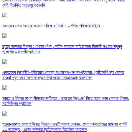
সেই বিতর্কিত মন্তব্য করেননি
সংসদের ৩০০ জনকে করোনা পরীক্ষার নির্দেশ, এমপিরা পরীক্ষার বাইরে
ছাত্র জনতার বিপ্লব : গৌরব গাঁথা , শহীদ ফারহান ফাইয়াজের বিজ্ঞানী হওয়ার স্বপ্ন
পুলিশের এক গুলীতেই শেষ
একতরফা ট্রানজিট-করিডোরে বৈষম্য বাংলাদেশ-নেপাল-ভুটানের, প্রতিবেশী দুই দেশের
চাওয়া পূরণ করে দেশকে ধ্বংস করা হচ্ছে :জেএসএফ বাংলাদেশ
ভারত ও চীনের মধ্যে সীমান্ত জটিলতা : ভারতের ‘ভূখণ্ড’ নিয়ে নতুন শহর ঘোষণা চীনের,
নয়াদিল্লির প্রতিবাদ
হত্যা-গুমসহ শেখ হাসিনার বিরুদ্ধে চারটি মামলা চলমান, সেনা কর্মকর্তাদের মামলার শুনানি
২৩ নভেম্বর , গুমের মামলায় ট্রাইব্যুনালে জিয়াউল আহসান