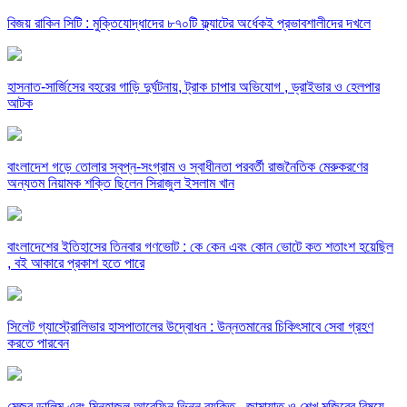
বিজয় রাকিন সিটি : মুক্তিযোদ্ধাদের ৮৭০টি ফ্ল্যাটের অর্ধেকই প্রভাবশালীদের দখলে
হাসনাত-সার্জিসের বহরের গাড়ি দুর্ঘটনায়, ট্রাক চাপার অভিযোগ , ড্রাইভার ও হেলপার
আটক
বাংলাদেশ গড়ে তোলার স্বপ্ন-সংগ্রাম ও স্বাধীনতা পরবর্তী রাজনৈতিক মেরুকরণের
অন্যতম নিয়ামক শক্তি ছিলেন সিরাজুল ইসলাম খান
বাংলাদেশের ইতিহাসের তিনবার গণভোট : কে কেন এবং কোন ভোটে কত শতাংশ হয়েছিল
, বই আকারে প্রকাশ হতে পারে
সিলেট গ্যাস্ট্রোলিভার হাসপাতালের উদ্বোধন : উন্নতমানের চিকিৎসাবে সেবা গ্রহণ
করতে পারবেন
মেজর ডালিম এবং মিনহাজুল আরেফিন ভিন্ন ব্যক্তি , জামায়াত ও শেখ মুজিবের বিষয়ে