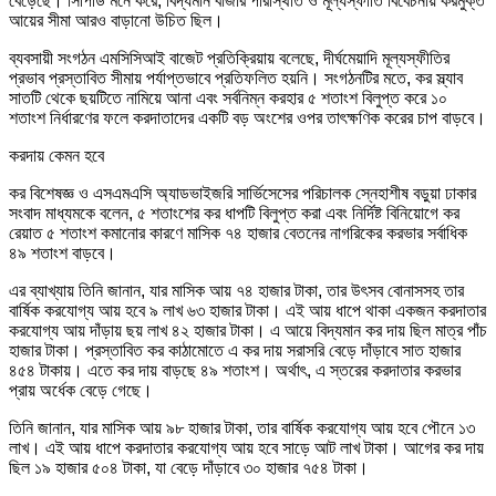
বেড়েছে। সিপিডি মনে করে, বিদ্যমান বাজার পরিস্থিতি ও মূল্যস্ফীতি বিবেচনায় করমুক্ত
আয়ের সীমা আরও বাড়ানো উচিত ছিল।
ব্যবসায়ী সংগঠন এমসিসিআই বাজেট প্রতিক্রিয়ায় বলেছে, দীর্ঘমেয়াদি মূল্যস্ফীতির
প্রভাব প্রস্তাবিত সীমায় পর্যাপ্তভাবে প্রতিফলিত হয়নি। সংগঠনটির মতে, কর স্ল্যাব
সাতটি থেকে ছয়টিতে নামিয়ে আনা এবং সর্বনিম্ন করহার ৫ শতাংশ বিলুপ্ত করে ১০
শতাংশ নির্ধারণের ফলে করদাতাদের একটি বড় অংশের ওপর তাৎক্ষণিক করের চাপ বাড়বে।
করদায় কেমন হবে
কর বিশেষজ্ঞ ও এসএমএসি অ্যাডভাইজরি সার্ভিসেসের পরিচালক স্নেহাশীষ বড়ুয়া ঢাকার
সংবাদ মাধ্যমকে বলেন, ৫ শতাংশের কর ধাপটি বিলুপ্ত করা এবং নির্দিষ্ট বিনিয়োগে কর
রেয়াত ৫ শতাংশ কমানোর কারণে মাসিক ৭৪ হাজার বেতনের নাগরিকের করভার সর্বাধিক
৪৯ শতাংশ বাড়বে।
এর ব্যাখ্যায় তিনি জানান, যার মাসিক আয় ৭৪ হাজার টাকা, তার উৎসব বোনাসসহ তার
বার্ষিক করযোগ্য আয় হবে ৯ লাখ ৬৩ হাজার টাকা। এই আয় ধাপে থাকা একজন করদাতার
করযোগ্য আয় দাঁড়ায় ছয় লাখ ৪২ হাজার টাকা। এ আয়ে বিদ্যমান কর দায় ছিল মাত্র পাঁচ
হাজার টাকা। প্রস্তাবিত কর কাঠামোতে এ কর দায় সরাসরি বেড়ে দাঁড়াবে সাত হাজার
৪৫৪ টাকায়। এতে কর দায় বাড়ছে ৪৯ শতাংশ। অর্থাৎ, এ স্তরের করদাতার করভার
প্রায় অর্ধেক বেড়ে গেছে।
তিনি জানান, যার মাসিক আয় ৯৮ হাজার টাকা, তার বার্ষিক করযোগ্য আয় হবে পৌনে ১৩
লাখ। এই আয় ধাপে করদাতার করযোগ্য আয় হবে সাড়ে আট লাখ টাকা। আগের কর দায়
ছিল ১৯ হাজার ৫০৪ টাকা, যা বেড়ে দাঁড়াবে ৩০ হাজার ৭৫৪ টাকা।