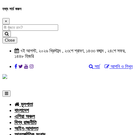
তথ্য সার্চ করুন
×
Close
৭ই আগস্ট, ২০২৬ খ্রিস্টাব্দ , ২৩শে শ্রাবণ, ১৪৩৩ বঙ্গাব্দ , ২৪শে সফর,
১৪৪৮ হিজরি
সার্চ
আপনি ও লিখুন
মূলপাতা
বাংলাদেশ
এশিয়া অঞ্চল
বিশ্ব রাজনীতি
আইন-আদালত
আন্তর্জাতিক সংবাদ