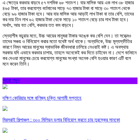
এ ক্ষেত্রে করভার বাড়বে ৫৭ দশমিক ৬৮ শতাংশ। যার মাসিক আয় এক লাখ ৩৮ হাজার
৪৬৫ টাকা, তার করযোগ্য বর্তমানের সাড়ে ৭৩ হাজার টাকা বা সাড়ে ৩০ শতাংশ থেকে
বেড়ে ৯৬ হাজার টাকা হবে। আর যার মাসিক আয় আড়াই লাখ টাকা বা তার বেশি, তাদের
কর দায় তিন লাখ ৬২ হাজার টাকা থেকে সাড়ে ১০ শতাংশ বেড়ে চার লাখ টাকা হবে।
অর্থাৎ, আয় যত বেশি, করভার তত কম বাড়বে।
স্নেহাশীষ বড়ুয়ার মতে, উচ্চ আয়ের মানুষরা টাকার অঙ্কে কর বেশি দেন। তা সত্ত্বেও
তাদের সঞ্চয় ও বিনিয়োগ করার মতো যথেষ্ট অর্থ থাকে। অন্যদিকে, উচ্চ মূল্যস্ফীতির
কারণে নিম্ন আয়ের মানুষের স্বাভাবিক জীবনধারা চালিয়ে নেওয়াই কষ্ট। এ অবস্থায়
সরকার যদি এভাবে করভার চাপায়, তাহলে অনেকেই কর দিতে চাইবেন না। দেশে বর্তমানে
কর দেওয়া মানুষের চেয়ে করযোগ্য মানুষের সংখ্যা অনেক বেশি হওয়ার কারণ এটি বলে
মনে করেন তিনি।
আরো পড়ুন
দক্ষিণ কোরিয়ার সঙ্গে বাণিজ্য চুক্তি আগামী সপ্তাহে
মিরসরাই শিল্পাঞ্চল : ৩০০ মিলিয়ন ডলার বিনিয়োগ করতে চায় তুরস্কের সানকো