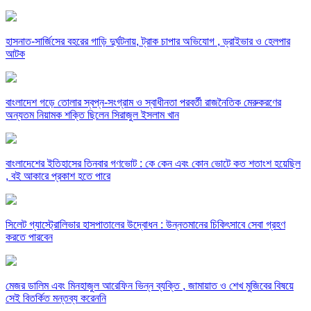
হাসনাত-সার্জিসের বহরের গাড়ি দুর্ঘটনায়, ট্রাক চাপার অভিযোগ , ড্রাইভার ও হেলপার
আটক
বাংলাদেশ গড়ে তোলার স্বপ্ন-সংগ্রাম ও স্বাধীনতা পরবর্তী রাজনৈতিক মেরুকরণের
অন্যতম নিয়ামক শক্তি ছিলেন সিরাজুল ইসলাম খান
বাংলাদেশের ইতিহাসের তিনবার গণভোট : কে কেন এবং কোন ভোটে কত শতাংশ হয়েছিল
, বই আকারে প্রকাশ হতে পারে
সিলেট গ্যাস্ট্রোলিভার হাসপাতালের উদ্বোধন : উন্নতমানের চিকিৎসাবে সেবা গ্রহণ
করতে পারবেন
মেজর ডালিম এবং মিনহাজুল আরেফিন ভিন্ন ব্যক্তি , জামায়াত ও শেখ মুজিবের বিষয়ে
সেই বিতর্কিত মন্তব্য করেননি