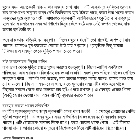
ঘুমের সময় অনেকেরই নাক ডাকার সমস্যা দেখা যায়। এটি আক্রান্ত ব্যক্তির তুলনায়
তার আশপাশের মানুষের জন্য বেশি বিরক্তিকর হয়ে উঠতে পারে, কারণ উচ্চ শব্দের কারণে
অন্যদের ঘুমে ব্যাঘাত ঘটে। সাধারণত শ্বাসনালী আংশিকভাবে সংকুচিত বা বাধাগ্রস্ত
হলে বাতাস চলাচলের সময় আশপাশের টিস্যু কেঁপে ওঠে এবং সেই কম্পন থেকেই নাক
ডাকার শব্দ তৈরি হয়।
তবে নাক ডাকা সত্যিই বড় যন্ত্রণার। নিজের ঘুমের বারোটা তো বাজেই, আশপাশে যারা
থাকেন, তাদেরও ঘুম-ব্যাঘাতে মেজাজ উঠে যায় সপ্তমে। প্রাকৃতিক কিছু ঘরোয়া
চিকিৎসায় এ সমস্যা থেকে মুক্তি পাওয়া যেতে পারে।
চাই আরামদায়ক বিছানা-বালিশ
নাক ডাকা থেকে মুক্তি পেতে ঘুমের সরঞ্জাম গুরুত্বপূর্ণ। বিছানা-বালিশ একইসঙ্গে
পরিচ্ছন্ন, আরামদায়ক ও নিদ্রাসহায়ক হওয়া জরুরি। ময়লাযুক্ত পরিবেশ নাকের পেশিতে
সংক্রমণ ঘটায়। আগেই বলা হয়েছে, নাক ডাকার সমস্যা আছে যাদের, তাদের কাত হয়ে
শোয়া ভালো। বিছানা এমনভাবে সাজান, যাতে ঘুমানোর সময় শরীর কাত হয়ে থাকে।
বিছানার সমতল থেকে মাথা অন্তত চার ইঞ্চি ওপরে রাখবেন। এ ক্ষেত্রে ওয়েজ পিলো
(একটু হেলান দেওয়া যায়, এমন বালিশ) ব্যবহার করতে পারেন।
ব্যবহার করতে পারেন মাউথপিস
বাধাহীন শ্বাসপ্রশ্বাসের জন্য শ্বাসনালি খোলা থাকা জরুরি। এ ক্ষেত্রে চোয়ালের পেশির
ভূমিকা গুরুত্বপূর্ণ। এ জন্য ঘুমের সময় মাউথপিস (একধরনের যন্ত্র) ব্যবহার করতে
পারেন। এটি চোয়ালকে সামনের দিকে রাখে। ফলে চোয়াল থাকে খোলা। এটি কিনতে
পাওয়া যায়। আবার কোনো দন্তরোগ বিশেষজ্ঞকে দিয়ে এটি বানিয়েও নিতে পারেন।
ওজন নিয়ন্ত্রণে রাখুন