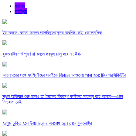
সর্বশেষ
জনপ্রিয়
ইউক্রেনে কোনো অক্ষত তাপবিদ্যুৎকেন্দ্র অবশিষ্ট নেই: জেলেনস্কি
যুক্তরাষ্ট্র শর্ত পূরণ না করলে হরমুজ চালু হবে না: ইরান
আয়নাঘরের সঙ্গে সংশ্লিষ্টদের সবাইকে বিচারের আওতায় আনা হবে: চিফ প্রসিকিউটর
স্থল অভিযান শুরু হলেও তা ইরানের বিরুদ্ধে কাঙ্ক্ষিত সাফল্য বয়ে আনবে—এমন
নিশ্চয়তা নেই
হরমুজ চুক্তি হলে ইরানের বন্দর অবরোধ তুলে নেবে যুক্তরাষ্ট্র