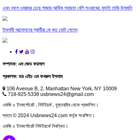
এখন নফল ওমরাহর চেয়ে গাজায় আর্থিক সহায়তা বেশি সওয়াবের: মুফতি তাকি উসমানি
ইসলামী আন্দোলনের প্রার্থীরা কে কত ভোট পেলেন
সম্পাদক:
এম জেড ফয়সাল
প্রকাশক:
ডাঃ এইচ এম ফখরুল ইসলাম
106 Avenue B, 2, Manhattan New York, NY 10009
718-925-5338 usbnews24@gmail.com
এমজি ৫ ইনকর্পোরেট , নিউইয়র্ক , যুক্তরাষ্ট্র থেকে প্রকাশিত।
স্বত্ব © 2024 Usbnews24.com কর্তৃক সংরক্ষিত।
এমজি ৫ ইনকর্পোরেট নিউইয়র্কে নিবন্ধিত।