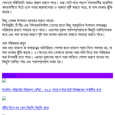
ক্ষেত্রে পরিস্থিতি আরও খারাপ করতে পারে। ভরা পেটে শুয়ে পড়লে পাকস্থলীর অ্যাসিড
খাদ্যনালীতে উঠে এসে গলায় জ্বালাপোড়া ও প্রদাহ সৃষ্টি করতে পারে, যা নাক ডাকার ঝুঁকি
বাড়ায়।
কিছু ভেষজ উপাদান ব্যবহার করতে পারেন
পিপারমিন্ট, টি ট্রি এবং ইউক্যালিপটাস তেলের মতো কিছু প্রাকৃতিক উপাদান নাসারন্ধ্র
পরিষ্কার রাখতে সহায়ক হতে পারে। এগুলোর সুবাস শ্বাসপ্রশ্বাসকে কিছুটা স্বস্তিদায়ক
করে এবং নাক বন্ধের কারণে সৃষ্ট নাক ডাকার প্রবণতা কমাতে সাহায্য করতে পারে।
নাক পরিষ্কার রাখুন
নাক বন্ধ থাকলে বা নাসারন্ধ্রে অতিরিক্ত শ্লেষ্মা জমে থাকলে শ্বাস নিতে সমস্যা হয়, যা
নাক ডাকার ঝুঁকি বাড়ায়। এ ক্ষেত্রে লবণ মেশানো হালকা গরম পানি দিয়ে নাক পরিষ্কার
করা উপকারী হতে পারে। এছাড়া ঘুমানোর আগে গরম পানিতে গোসল করলে নাকের পথ
কিছুটা স্বস্তি পায় এবং শ্বাসপ্রশ্বাস সহজ হয়।
আরো পড়ুন
দৈনন্দিন পরিচর্যায় বিষাক্ত ছোঁয়া : ৭৬.৫ শতাংশ টুথপেষ্টে বিপজ্জনক প্লাষ্টিক কণা
বৃষ্টির দিনে মন কেন খিচুড়ি খিচুড়ি করে