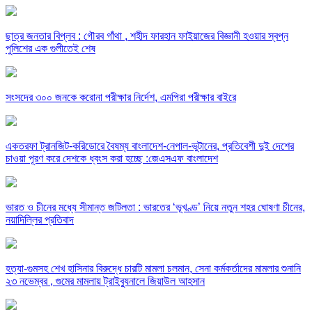
ছাত্র জনতার বিপ্লব : গৌরব গাঁথা , শহীদ ফারহান ফাইয়াজের বিজ্ঞানী হওয়ার স্বপ্ন
পুলিশের এক গুলীতেই শেষ
সংসদের ৩০০ জনকে করোনা পরীক্ষার নির্দেশ, এমপিরা পরীক্ষার বাইরে
একতরফা ট্রানজিট-করিডোরে বৈষম্য বাংলাদেশ-নেপাল-ভুটানের, প্রতিবেশী দুই দেশের
চাওয়া পূরণ করে দেশকে ধ্বংস করা হচ্ছে :জেএসএফ বাংলাদেশ
ভারত ও চীনের মধ্যে সীমান্ত জটিলতা : ভারতের ‘ভূখণ্ড’ নিয়ে নতুন শহর ঘোষণা চীনের,
নয়াদিল্লির প্রতিবাদ
হত্যা-গুমসহ শেখ হাসিনার বিরুদ্ধে চারটি মামলা চলমান, সেনা কর্মকর্তাদের মামলার শুনানি
২৩ নভেম্বর , গুমের মামলায় ট্রাইব্যুনালে জিয়াউল আহসান