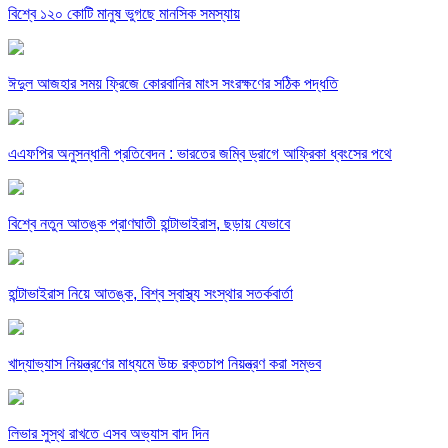
বিশ্বে ১২০ কোটি মানুষ ভুগছে মানসিক সমস্যায়
ঈদুল আজহার সময় ফ্রিজে কোরবানির মাংস সংরক্ষণের সঠিক পদ্ধতি
এএফপির অনুসন্ধানী প্রতিবেদন : ভারতের জম্বি ড্রাগে আফ্রিকা ধ্বংসের পথে
বিশ্বে নতুন আতঙ্ক প্রাণঘাতী হান্টাভাইরাস, ছড়ায় যেভাবে
হান্টাভাইরাস নিয়ে আতঙ্ক, বিশ্ব স্বাস্থ্য সংস্থার সতর্কবার্তা
খাদ্যাভ্যাস নিয়ন্ত্রণের মাধ্যমে উচ্চ রক্তচাপ নিয়ন্ত্রণ করা সম্ভব
লিভার সুস্থ রাখতে এসব অভ্যাস বাদ দিন