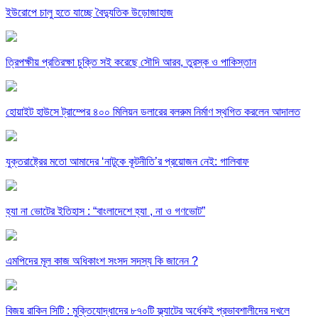
ইউরোপে চালু হতে যাচ্ছে বৈদ্যুতিক উড়োজাহাজ
ত্রিপক্ষীয় প্রতিরক্ষা চুক্তি সই করেছে সৌদি আরব, তুরস্ক ও পাকিস্তান
হোয়াইট হাউসে ট্রাম্পের ৪০০ মিলিয়ন ডলারের বলরুম নির্মাণ স্থগিত করলেন আদালত
যুক্তরাষ্ট্রের মতো আমাদের ‘নাটুকে কূটনীতি’র প্রয়োজন নেই: গালিবাফ
হ্যা না ভোটের ইতিহাস : “বাংলাদেশে হ্যা , না ও গণভোট”
এমপিদের মূল কাজ অধিকাংশ সংসদ সদস্য কি জানেন ?
বিজয় রাকিন সিটি : মুক্তিযোদ্ধাদের ৮৭০টি ফ্ল্যাটের অর্ধেকই প্রভাবশালীদের দখলে