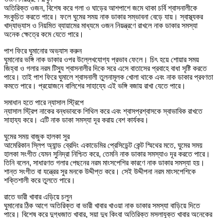
অতিরিক্ত ওজন, বিশেষ করে গলা ও ঘাড়ের আশপাশে জমে থাকা চর্বি শ্বাসনালীকে
সংকুচিত করতে পারে। ফলে ঘুমের সময় নাক ডাকার সম্ভাবনা বেড়ে যায়। স্বাস্থ্যকর
খাদ্যাভ্যাস ও নিয়মিত ব্যায়ামের মাধ্যমে ওজন নিয়ন্ত্রণে রাখলে নাক ডাকার সমস্যা
অনেক ক্ষেত্রে কমে যেতে পারে।
পাশ ফিরে ঘুমানোর অভ্যাস করুন
ঘুমানোর ভঙ্গি নাক ডাকার ওপর উল্লেখযোগ্য প্রভাব ফেলে। চিৎ হয়ে শোয়ার সময়
জিহ্বা ও গলার নরম টিস্যু শ্বাসনালীর দিকে সরে এসে বাতাসের প্রবাহে বাধা সৃষ্টি করতে
পারে। তাই পাশ ফিরে ঘুমালে শ্বাসনালী তুলনামূলক খোলা থাকে এবং নাক ডাকার প্রবণতা
কমতে পারে। প্রয়োজনে বালিশের সাহায্যে এই ভঙ্গি বজায় রাখা যেতে পারে।
সমাধান হতে পারে ন্যাসাল স্ট্রিপে
ন্যাসাল স্ট্রিপ নাকের বন্ধভাবকে শিথিল করে এবং শ্বাসপ্রশ্বাসকে স্বাভাবিক রাখতে
সাহায্য করে। এটি নাক ডাকা সমস্যা দূর করায় বেশ কার্যকর।
ঘুমের সময় বাজুক হালকা সুর
আমেরিকান স্লিপ অ্যান্ড ব্রেদিং একাডেমির প্রেসিডেন্ট কেন্ট স্মিথের মতে, ঘুমের সময়
হালকা সংগীত যেমন সুনিদ্রা নিশ্চিত করে, তেমনি নাক ডাকার সমস্যাও দূর করতে পারে।
তিনি বলেন, সাধারণত গলার পেছনের নরম মাংসপেশির কারণে নাক ডাকার সমস্যা হয়।
শান্ত সংগীত বা যন্ত্রের সুর মনকে উদ্দীপ্ত করে। সেই উদ্দীপনা নরম মাংসপেশিকে
শক্তিশালী করে তুলতে পারে।
রাতে ভারী খাবার এড়িয়ে চলুন
ঘুমানোর ঠিক আগে অতিরিক্ত বা ভারী খাবার খাওয়া নাক ডাকার সমস্যা বাড়িয়ে দিতে
পারে। বিশেষ করে দুগ্ধজাত খাবার, সয়া দুধ কিংবা অতিরিক্ত মসলাযুক্ত খাবার অনেকের