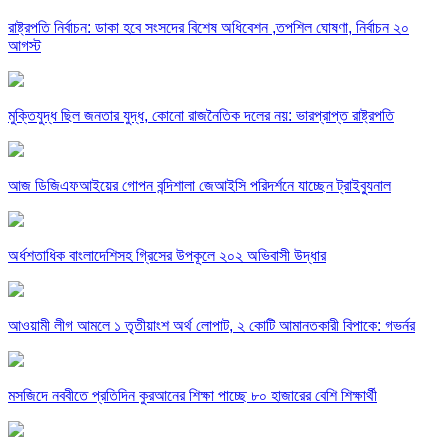
রাষ্ট্রপতি নির্বাচন: ডাকা হবে সংসদের বিশেষ অধিবেশন ,তপশিল ঘোষণা, নির্বাচন ২০
আগস্ট
মুক্তিযুদ্ধ ছিল জনতার যুদ্ধ, কোনো রাজনৈতিক দলের নয়: ভারপ্রাপ্ত রাষ্ট্রপতি
আজ ডিজিএফআইয়ের গোপন বন্দিশালা জেআইসি পরিদর্শনে যাচ্ছেন ট্রাইব্যুনাল
অর্ধশতাধিক বাংলাদেশিসহ গ্রিসের উপকূলে ২০২ অভিবাসী উদ্ধার
আওয়ামী লীগ আমলে ১ তৃতীয়াংশ অর্থ লোপাট, ২ কোটি আমানতকারী বিপাকে: গভর্নর
মসজিদে নববীতে প্রতিদিন কুরআনের শিক্ষা পাচ্ছে ৮০ হাজারের বেশি শিক্ষার্থী