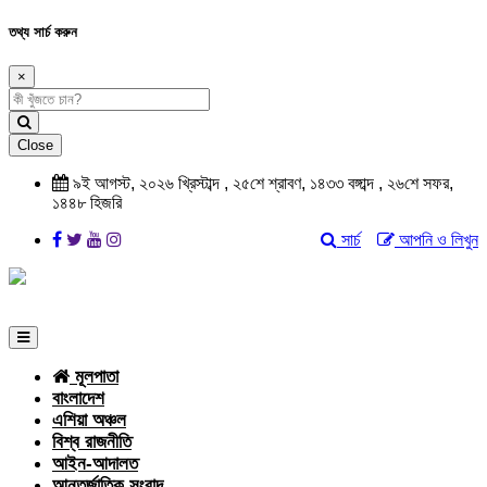
তথ্য সার্চ করুন
×
Close
৯ই আগস্ট, ২০২৬ খ্রিস্টাব্দ , ২৫শে শ্রাবণ, ১৪৩৩ বঙ্গাব্দ , ২৬শে সফর,
১৪৪৮ হিজরি
সার্চ
আপনি ও লিখুন
মূলপাতা
বাংলাদেশ
এশিয়া অঞ্চল
বিশ্ব রাজনীতি
আইন-আদালত
আন্তর্জাতিক সংবাদ