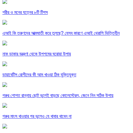
শরীর ও মনের যত্নের ৮টি টিপস
এআই কি তরুণদের আত্মঘাতী করে তুলছে? যেসব কারণে এআই থেরাপি ভিত্তিহীন
নাক ডাকার যন্ত্রণা থেকে উপশমের ঘরোয়া উপায়
ডায়াবেটিস রোগীদের কী আম খাওয়া ঠিক যুক্তিযুক্ত
গরুর গোশত রান্নায় ছোট ভুলেই বাড়ছে কোলেস্টেরল, জেনে নিন সঠিক উপায়
গরুর মাংস খাওয়ার পর ভুলেও যে খাবার খাবেন না