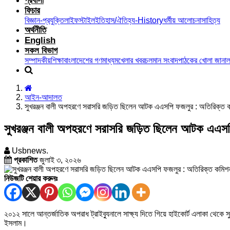
প্রবাসী
ফিচার
বিজ্ঞান-প্রযুক্তি
লাইফস্টাইল
ইতিহাস/ঐতিহ্য-History
ধর্মীয় আলোচনা
সাহিত্য
অর্থনীতি
English
সকল বিভাগ
সম্পাদকীয়
শিক্ষা
বাংলাদেশের গণমাধ্যম
খেলার খবর
চলমান সংবাদ
পাঠকের খোলা জানাল
আইন-আদালত
সুখরঞ্জন বালী অপহরণে সরাসরি জড়িত ছিলেন আটক এএসপি ফজলুর : অতিরিক্ত 
সুখরঞ্জন বালী অপহরণে সরাসরি জড়িত ছিলেন আটক এএসপ
Usbnews.
প্রকাশিত
জুলাই ৩, ২০২৬
নিউজটি শেয়ার করুনঃ
২০১২ সালে আন্তর্জাতিক অপরাধ ট্রাইব্যুনালে সাক্ষ্য দিতে গিয়ে হাইকোর্ট এলাকা থেক
ইসলাম।