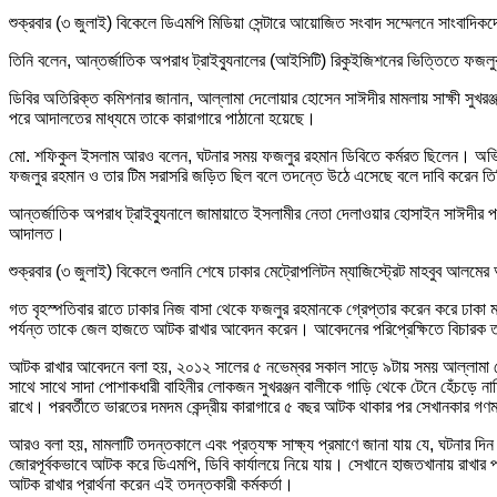
শুক্রবার (৩ জুলাই) বিকেলে ডিএমপি মিডিয়া সেন্টারে আয়োজিত সংবাদ সম্মেলনে সাংবাদি
তিনি বলেন, আন্তর্জাতিক অপরাধ ট্রাইব্যুনালের (আইসিটি) রিকুইজিশনের ভিত্তিতে ফজলু
ডিবির অতিরিক্ত কমিশনার জানান, আল্লামা দেলোয়ার হোসেন সাঈদীর মামলায় সাক্ষী সুখরঞ্
পরে আদালতের মাধ্যমে তাকে কারাগারে পাঠানো হয়েছে।
মো. শফিকুল ইসলাম আরও বলেন, ঘটনার সময় ফজলুর রহমান ডিবিতে কর্মরত ছিলেন। অভিযোগ
ফজলুর রহমান ও তার টিম সরাসরি জড়িত ছিল বলে তদন্তে উঠে এসেছে বলে দাবি করেন ত
আন্তর্জাতিক অপরাধ ট্রাইব্যুনালে জামায়াতে ইসলামীর নেতা দেলাওয়ার হোসাইন সাঈদীর পক
আদালত।
শুক্রবার (৩ জুলাই) বিকেলে শুনানি শেষে ঢাকার মেট্রোপলিটন ম্যাজিস্ট্রেট মাহবুব আ
গত বৃহস্পতিবার রাতে ঢাকার নিজ বাসা থেকে ফজলুর রহমানকে গ্রেপ্তার করেন করে ঢাকা ম
পর্যন্ত তাকে জেল হাজতে আটক রাখার আবেদন করেন। আবেদনের পরিপ্রেক্ষিতে বিচারক ত
আটক রাখার আবেদনে বলা হয়, ২০১২ সালের ৫ নভেম্বর সকাল সাড়ে ৯টায় সময় আল্লামা দেলোয়
সাথে সাথে সাদা পোশাকধারী বাহিনীর লোকজন সুখরঞ্জন বালীকে গাড়ি থেকে টেনে হেঁচড়ে নাম
রাখে। পরবর্তীতে ভারতের দমদম কেন্দ্রীয় কারাগারে ৫ বছর আটক থাকার পর সেখানকার গণম
আরও বলা হয়, মামলাটি তদন্তকালে এবং প্রত্যক্ষ সাক্ষ্য প্রমাণে জানা যায় যে, ঘটনার দ
জোরপূর্বকভাবে আটক করে ডিএমপি, ডিবি কার্যালয়ে নিয়ে যায়। সেখানে হাজতখানায় রাখার 
আটক রাখার প্রার্থনা করেন এই তদন্তকারী কর্মকর্তা।