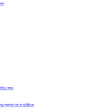
্দেশ
রপতির ক্ষোভ
দের প্রস্থান সহ যা ঘটেছিলো