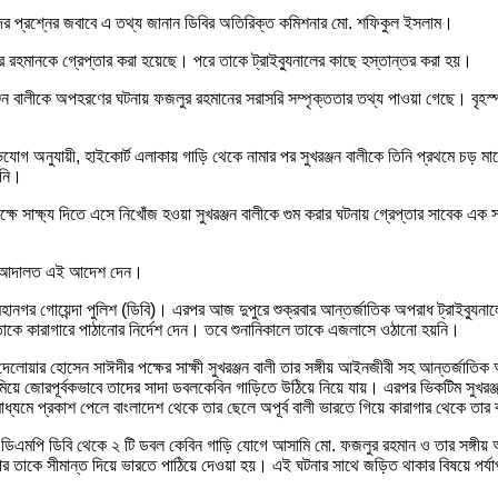
কদের প্রশ্নের জবাবে এ তথ্য জানান ডিবির অতিরিক্ত কমিশনার মো. শফিকুল ইসলাম।
র রহমানকে গ্রেপ্তার করা হয়েছে। পরে তাকে ট্রাইব্যুনালের কাছে হস্তান্তর করা হয়।
জন বালীকে অপহরণের ঘটনায় ফজলুর রহমানের সরাসরি সম্পৃক্ততার তথ্য পাওয়া গেছে। বৃহস্প
 অনুযায়ী, হাইকোর্ট এলাকায় গাড়ি থেকে নামার পর সুখরঞ্জন বালীকে তিনি প্রথমে চড় মা
িনি।
্ষে সাক্ষ্য দিতে এসে নিখোঁজ হওয়া সুখরঞ্জন বালীকে গুম করার ঘটনায় গ্রেপ্তার সাবেক 
লমের আদালত এই আদেশ দেন।
হানগর গোয়েন্দা পুলিশ (ডিবি)। এরপর আজ দুপুরে শুক্রবার আন্তর্জাতিক অপরাধ ট্রাইব্যুন
াকে কারাগারে পাঠানোর নির্দেশ দেন। তবে শুনানিকালে তাকে এজলাসে ওঠানো হয়নি।
ার হোসেন সাঈদীর পক্ষের সাক্ষী সুখরঞ্জন বালী তার সঙ্গীয় আইনজীবী সহ আন্তর্জাতিক অ
িয়ে জোরপূর্বকভাবে তাদের সাদা ডবলকেবিন গাড়িতে উঠিয়ে নিয়ে যায়। এরপর ভিকটিম সুখরঞ্জন 
াধ্যমে প্রকাশ পেলে বাংলাদেশ থেকে তার ছেলে অপূর্ব বালী ভারতে গিয়ে কারাগার থেকে তার
িন ডিএমপি ডিবি থেকে ২ টি ডবল কেবিন গাড়ি যোগে আসামি মো. ফজলুর রহমান ও তার সঙ্গীয় অফ
পর তাকে সীমান্ত দিয়ে ভারতে পাঠিয়ে দেওয়া হয়। এই ঘটনার সাথে জড়িত থাকার বিষয়ে পর্যাপ