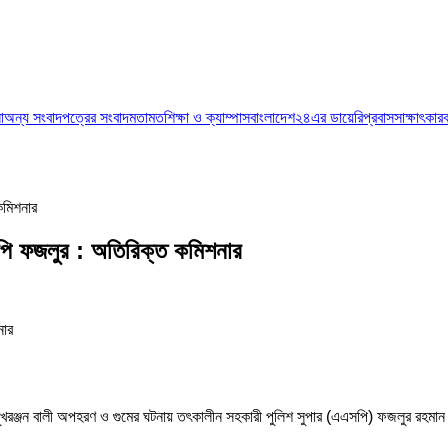
া
অন্য সংবাদপত্রের সংবাদ
মতামত
শিক্ষা ও ক্যাম্পাস
বাংলাদেশ২৪এর ডায়েরি
প্রবাস
সাক্ষাৎকার
কমিশনার
ি ফজলুর : অতিরিক্ত কমিশনার
ে সুখরঞ্জন বালী অপহরণ ও গুমের ঘটনায় তৎকালীন সহকারী পুলিশ সুপার (এএসপি) ফজলুর রহম