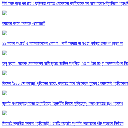
দীর্ঘ আট বছর পর রায় : দুর্ঘটনায় আহত যেকোনো ব্যক্তিকে সব হাসপাতাল-ক্লিনিকে প্রাথমিক
র‍্যাবের বদলে আসছে এসআরবি
১১ দলের লংমার্চ ও মহাসমাবেশের ঘোষণা : দাবি আদায় না হওয়া পর্যন্ত রাজপথ ছাড়ব না
তনু হত্যা: সাবেক সেনাসদস্য হাফিজুরের জামিন স্থগিত, ২৪ ঘণ্টার মধ্যে আত্মসমর্পণের নির
কিমের ‘১২০ ক্ষেপণাস্ত্র’ পুতিনের হাতে, ব্যবহৃত হবে ইউক্রেন যুদ্ধে : রয়টার্সের প্রতিবেদন
জুলাই গণঅভ্যুত্থানের তথ্যচিত্রে ‘ত্রুটি’র বিষয়ে মুক্তিযুদ্ধ মন্ত্রণালয়ের দুঃখ প্রকাশ
সিলেটে স্থানীয় সরকার প্রতিমন্ত্রী : চলতি বছরেই স্থানীয় সরকারের পাঁচ স্তরের নির্বাচন