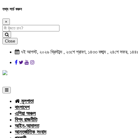
তথ্য সার্চ করুন
×
Close
৭ই আগস্ট, ২০২৬ খ্রিস্টাব্দ , ২৩শে শ্রাবণ, ১৪৩৩ বঙ্গাব্দ , ২৪শে সফর, ১৪৪
মূলপাতা
বাংলাদেশ
এশিয়া অঞ্চল
বিশ্ব রাজনীতি
আইন-আদালত
আন্তর্জাতিক সংবাদ