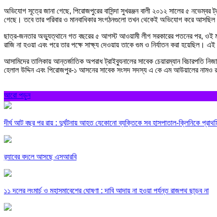
অভিযোগ সূত্রে জানা গেছে, পিরোজপুরের বাসিন্দা সুখরঞ্জন বালী ২০১২ সালের ৫ নভেম্বর ট
গেছে। তবে তার পরিবার ও মানবাধিকার সংগঠনগুলো তখন থেকেই অভিযোগ করে আসছিল যে
ছাত্র-জনতার অভ্যুত্থানে গত বছরের ৫ আগস্ট আওয়ামী লীগ সরকারের পতনের পর, ওই মাসের
রাজি না হওয়া এবং পরে তার পক্ষে সাক্ষ্য দেওয়ায় তাকে গুম ও নির্যাতন করা হয়েছিল। এ
আসামিদের তালিকায় আন্তর্জাতিক অপরাধ ট্রাইব্যুনালের সাবেক চেয়ারম্যান বিচারপতি নিজা
হেলাল উদ্দিন এবং পিরোজপুর-১ আসনের সাবেক সংসদ সদস্য এ কে এম আউয়ালের নামও
আরো পড়ুন
দীর্ঘ আট বছর পর রায় : দুর্ঘটনায় আহত যেকোনো ব্যক্তিকে সব হাসপাতাল-ক্লিনিকে প্রাথমিক
র‍্যাবের বদলে আসছে এসআরবি
১১ দলের লংমার্চ ও মহাসমাবেশের ঘোষণা : দাবি আদায় না হওয়া পর্যন্ত রাজপথ ছাড়ব না