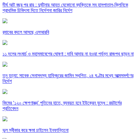
দীর্ঘ আট বছর পর রায় : দুর্ঘটনায় আহত যেকোনো ব্যক্তিকে সব হাসপাতাল-ক্লিনিকে
প্রাথমিক চিকিৎসা দিতে নির্দেশনা জারির নির্দেশ
র‍্যাবের বদলে আসছে এসআরবি
১১ দলের লংমার্চ ও মহাসমাবেশের ঘোষণা : দাবি আদায় না হওয়া পর্যন্ত রাজপথ ছাড়ব না
তনু হত্যা: সাবেক সেনাসদস্য হাফিজুরের জামিন স্থগিত, ২৪ ঘণ্টার মধ্যে আত্মসমর্পণের
নির্দেশ
কিমের ‘১২০ ক্ষেপণাস্ত্র’ পুতিনের হাতে, ব্যবহৃত হবে ইউক্রেন যুদ্ধে : রয়টার্সের
প্রতিবেদন
ভুল স্বীকার করে ক্ষমা চাইলেন ইনফান্তিনো