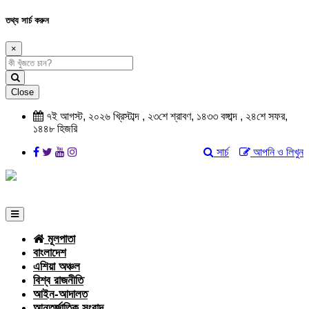
তথ্য সার্চ করুন
×
Close
৭ই আগস্ট, ২০২৬ খ্রিস্টাব্দ , ২৩শে শ্রাবণ, ১৪৩৩ বঙ্গাব্দ , ২৪শে সফর,
১৪৪৮ হিজরি
সার্চ
আপনি ও লিখুন
মূলপাতা
বাংলাদেশ
এশিয়া অঞ্চল
বিশ্ব রাজনীতি
আইন-আদালত
আন্তর্জাতিক সংবাদ