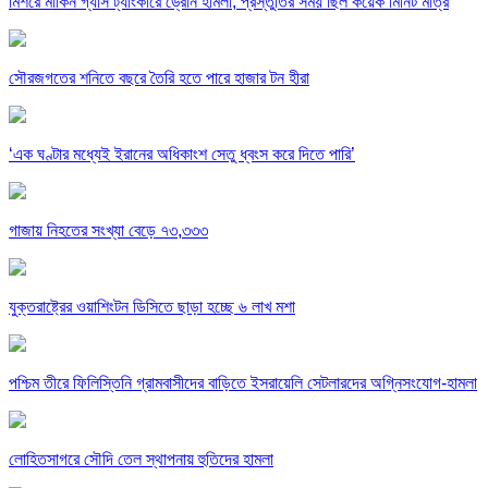
মিশরে মার্কিন গ্যাস ট্যাংকারে ড্রোন হামলা, প্রস্তুতির সময় ছিল কয়েক মিনিট মাত্র
সৌরজগতের শনিতে বছরে তৈরি হতে পারে হাজার টন হীরা
‘এক ঘণ্টার মধ্যেই ইরানের অধিকাংশ সেতু ধ্বংস করে দিতে পারি’
গাজায় নিহতের সংখ্যা বেড়ে ৭৩,৩৩৩
যুক্তরাষ্ট্রের ওয়াশিংটন ডিসিতে ছাড়া হচ্ছে ৬ লাখ মশা
পশ্চিম তীরে ফিলিস্তিনি গ্রামবাসীদের বাড়িতে ইসরায়েলি সেটলারদের অগ্নিসংযোগ-হামলা
লোহিতসাগরে সৌদি তেল স্থাপনায় হুতিদের হামলা