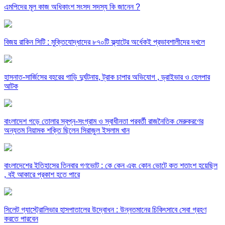
এমপিদের মূল কাজ অধিকাংশ সংসদ সদস্য কি জানেন ?
বিজয় রাকিন সিটি : মুক্তিযোদ্ধাদের ৮৭০টি ফ্ল্যাটের অর্ধেকই প্রভাবশালীদের দখলে
হাসনাত-সার্জিসের বহরের গাড়ি দুর্ঘটনায়, ট্রাক চাপার অভিযোগ , ড্রাইভার ও হেলপার
আটক
বাংলাদেশ গড়ে তোলার স্বপ্ন-সংগ্রাম ও স্বাধীনতা পরবর্তী রাজনৈতিক মেরুকরণের
অন্যতম নিয়ামক শক্তি ছিলেন সিরাজুল ইসলাম খান
বাংলাদেশের ইতিহাসের তিনবার গণভোট : কে কেন এবং কোন ভোটে কত শতাংশ হয়েছিল
, বই আকারে প্রকাশ হতে পারে
সিলেট গ্যাস্ট্রোলিভার হাসপাতালের উদ্বোধন : উন্নতমানের চিকিৎসাবে সেবা গ্রহণ
করতে পারবেন