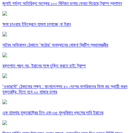
জুলাই পর্যন্ত অতিরিক্ত শুল্কের ১০০ বিলিয়ন ডলার ফেরত দিয়েছে ট্রাম্প প্রশাসন
ক্ষমা চাওয়ায় ইউক্রেনে হামলা চালাচ্ছে না ইরান
অবৈধ অভিবাসন ঠেকাতে ‘কঠোর’ অবস্থানের ঘোষণা ব্রিটিশ প্রধানমন্ত্রীর
রক্তপাত পছন্দ নয়, ইরানের সঙ্গে চুক্তি করতে চাই: ট্রাম্প
‘ওভারস্টে’ ঠেকানোর লক্ষ্য : বাংলাদেশসহ ৫০ দেশের নাগরিকদের ভিসা বন্ড স্থায়ী করল
যুক্তরাষ্ট্র, দিতে হবে ২০ হাজার ডলার
এক হামলায় যুক্তরাষ্ট্রের তিন এফ-৩৫ যুদ্ধবিমান ধ্বংসের দাবি ইরানের