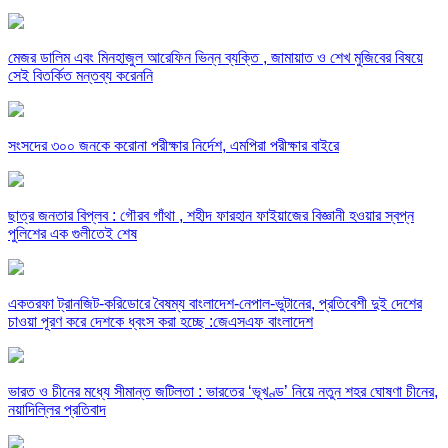
মেজর ডালিম এবং মিনহাজুল আরেফিন ভিন্ন ব্যক্তি , জামায়াত ও শেখ মুজিবের বিষয়ে
সেই বিতর্কিত মন্তব্য করেননি
সংসদের ৩০০ জনকে করোনা পরীক্ষার নির্দেশ, এমপিরা পরীক্ষার বাইরে
ছাত্র জনতার বিপ্লব : গৌরব গাঁথা , শহীদ ফারহান ফাইয়াজের বিজ্ঞানী হওয়ার স্বপ্ন
পুলিশের এক গুলীতেই শেষ
একতরফা ট্রানজিট-করিডোরে বৈষম্য বাংলাদেশ-নেপাল-ভুটানের, প্রতিবেশী দুই দেশের
চাওয়া পূরণ করে দেশকে ধ্বংস করা হচ্ছে :জেএসএফ বাংলাদেশ
ভারত ও চীনের মধ্যে সীমান্ত জটিলতা : ভারতের ‘ভূখণ্ড’ নিয়ে নতুন শহর ঘোষণা চীনের,
নয়াদিল্লির প্রতিবাদ