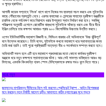
ও ক্ষুদ্র থ্রাস্টার।
আগামী কয়েক সপ্তাহে ‘লিংক’ ধাপে ধাপে নিজের সব ব্যবস্থা সচল করবে এবং সুইফটের
কাছে পৌঁছানোর প্রস্তুতি নেবে। এরপর ক্যামেরা ও সেন্সরের সাহায্যে দূরবীক্ষণ যন্ত্রটিকে
চারদিক থেকে পর্যবেক্ষণ করে নিরাপদে ধরার উপযুক্ত স্থান নির্ধারণ করা হবে। সবকিছু
পরিকল্পনা অনুযায়ী এগোলে রোবোটিক বাহুগুলো সুইফটকে আঁকড়ে ধরবে এবং ধীরে ধীরে
ইঞ্জিন চালিয়ে তার কক্ষপথ আবারও প্রায় ৬০০ কিলোমিটার উচ্চতায় উন্নীত করবে।
ওপেন ইউনিভার্সিটির মহাকাশ বিজ্ঞানী ড. সিমিওন বারবার এই অভিযানকে ‘উচ্চ ঝুঁকিপূর্ণ’
বলে উল্লেখ করেছেন। তিনি বলেন, সুইফটকে কখনো মহাকাশে ধরে স্থানান্তরের জন্য
তৈরি করা হয়নি। তাই পুরো প্রক্রিয়াটি অত্যন্ত ধীর ও সতর্কভাবে সম্পন্ন করতে হবে।
অভিযানটি সফল হলে এটি হবে মহাকাশে প্রথমবারের মতো কোনো কার্যকর দূরবীক্ষণ
যন্ত্রকে ধরে নতুন কক্ষপথে স্থানান্তরের ঘটনা। আর সেই সাফল্য ভবিষ্যতে আরও বড়
মিশনের, এমনকি কিংবদন্তি হাবল স্পেস টেলিস্কোপকে রক্ষার পথও খুলে দিতে পারে।
আরো পড়ুন
জন্মসূত্রে নাগরিকত্ব সীমিতের বিলে সই করলেন প্রেসিডেন্ট ট্রাম্প , আইন বিশেষজ্ঞরা
মনে করছেন নতুন নির্বাহী আদেশ দুটিও আদালতে কঠিন চ্যালেঞ্জের মুখে পড়বে