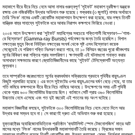
মহাকাশে ধীরে ধীরে নিচে নেমে আসা নাসার গুরুত্বপূর্ণ ‘সুইফট’ মহাকাশ দূরবীক্ষণ যন্ত্রকে
রক্ষায় এক নজিরবিহীন উদ্ধার অভিযান শুরু হয়েছে। শুক্রবার (৩ জুলাই) নাসার অর্থায়নে
তৈরি ‘লিংক’ নামের একটি রোবোটিক মহাকাশযান উৎক্ষেপণ করা হয়েছে, যার লক্ষ্য তিনটি
যান্ত্রিক বাহুর সাহায্যে সুইফটকে ধরে আবার নিরাপদ কক্ষপথে ফিরিয়ে নেওয়া।
২০০৪ সালে উৎক্ষেপণ করা ‘সুইফট’ মহাবিশ্বের সবচেয়ে শক্তিশালী বিস্ফোরণ—‘গামা-
রে বিস্ফোরণ’ (Gamma-ray Bursts) পর্যবেক্ষণের জন্য তৈরি হয়েছিল। বিশাল
নক্ষত্রের মৃত্যু কিংবা নিউট্রন নক্ষত্রের সংঘর্ষ থেকে সৃষ্ট এসব বিস্ফোরণ কয়েক
সেকেন্ডেই যে পরিমাণ শক্তি নিঃসরণ করতে পারে, তা ১০ বিলিয়ন বছরের পুরো জীবদ্দশায়
সূর্যের বিকিরণ করা শক্তির প্রায় সমপরিমাণ। ক্ষণস্থায়ী এই ঘটনাগুলো শনাক্ত করার
অসাধারণ সক্ষমতার কারণে জ্যোতির্বিজ্ঞানীদের কাছে ‘সুইফট’ টেলিস্কোপটি অত্যন্ত
মূল্যবান।
তবে সাম্প্রতিক বছরগুলোতে সূর্যের ক্রমবর্ধমান সক্রিয়তার প্রভাবে পৃথিবীর বায়ুমণ্ডল
কিছুটা প্রসারিত হয়েছে। এর ফলে সুইফটের ওপর বায়ুমণ্ডলের ঘর্ষণ বেড়ে গেছে, যা তার
গতি কমিয়ে কক্ষপথকে ধীরে ধীরে নিচে নামিয়ে আনছে। উৎক্ষেপণের সময় এটি পৃথিবী
থেকে প্রায় ৬০০ কিলোমিটার উচ্চতায় ছিল। বর্তমানে সেটি প্রায় ৩৬০ কিলোমিটার
উচ্চতায় নেমে এসেছে এবং গত দুই বছরেই এই পতনের বড় অংশ ঘটেছে।
মহাকাশ বিজ্ঞানীরা বলছেন, সুইফটকে ৩০০ কিলোমিটারের নিচে নেমে যেতে দিলে আর
উদ্ধার করা সম্ভব হবে না। সে কারণেই দ্রুত এই অভিযান শুরু করা হয়েছে।
যুক্তরাষ্ট্রের অ্যারিজোনাভিত্তিক প্রতিষ্ঠান ‘ক্যাটালিস্ট স্পেস টেকনোলজিস’ মাত্র আট
মাসের মধ্যে ‘লিংক’ নামের উদ্ধারকারী মহাকাশযানটি তৈরি করেছে। ফ্রিজের সমান
আকারের যানটিতে রয়েছে তিনটি রোবোটিক বাহু, উন্নত ক্যামেরা, সেন্সর, নির্দেশনা ব্যবস্থা