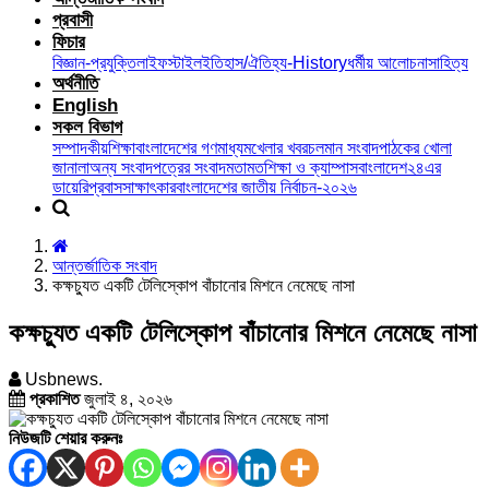
প্রবাসী
ফিচার
বিজ্ঞান-প্রযুক্তি
লাইফস্টাইল
ইতিহাস/ঐতিহ্য-History
ধর্মীয় আলোচনা
সাহিত্য
অর্থনীতি
English
সকল বিভাগ
সম্পাদকীয়
শিক্ষা
বাংলাদেশের গণমাধ্যম
খেলার খবর
চলমান সংবাদ
পাঠকের খোলা
জানালা
অন্য সংবাদপত্রের সংবাদ
মতামত
শিক্ষা ও ক্যাম্পাস
বাংলাদেশ২৪এর
ডায়েরি
প্রবাস
সাক্ষাৎকার
বাংলাদেশের জাতীয় নির্বাচন-২০২৬
আন্তর্জাতিক সংবাদ
কক্ষচ্যুত একটি টেলিস্কোপ বাঁচানোর মিশনে নেমেছে নাসা
কক্ষচ্যুত একটি টেলিস্কোপ বাঁচানোর মিশনে নেমেছে নাসা
Usbnews.
প্রকাশিত
জুলাই ৪, ২০২৬
নিউজটি শেয়ার করুনঃ