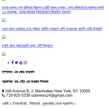
হত্যা-গুমসহ শেখ হাসিনার বিরুদ্ধে চারটি মামলা চলমান, সেনা কর্মকর্তাদের মামলার শুনানি
২৩ নভেম্বর , গুমের মামলায় ট্রাইব্যুনালে জিয়াউল আহসান
এখন নফল ওমরাহর চেয়ে গাজায় আর্থিক সহায়তা বেশি সওয়াবের: মুফতি তাকি উসমানি
চলতি মাসে স্বল্পমেয়াদি বন্যা, দুটি নিম্নচাপ
সম্পাদক:
এম জেড ফয়সাল
প্রকাশক:
ডাঃ এইচ এম ফখরুল ইসলাম
106 Avenue B, 2, Manhattan New York, NY 10009
718-925-5338 usbnews24@gmail.com
এমজি ৫ ইনকর্পোরেট , নিউইয়র্ক , যুক্তরাষ্ট্র থেকে প্রকাশিত।