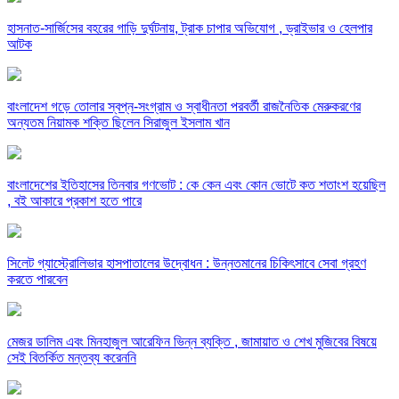
হাসনাত-সার্জিসের বহরের গাড়ি দুর্ঘটনায়, ট্রাক চাপার অভিযোগ , ড্রাইভার ও হেলপার
আটক
বাংলাদেশ গড়ে তোলার স্বপ্ন-সংগ্রাম ও স্বাধীনতা পরবর্তী রাজনৈতিক মেরুকরণের
অন্যতম নিয়ামক শক্তি ছিলেন সিরাজুল ইসলাম খান
বাংলাদেশের ইতিহাসের তিনবার গণভোট : কে কেন এবং কোন ভোটে কত শতাংশ হয়েছিল
, বই আকারে প্রকাশ হতে পারে
সিলেট গ্যাস্ট্রোলিভার হাসপাতালের উদ্বোধন : উন্নতমানের চিকিৎসাবে সেবা গ্রহণ
করতে পারবেন
মেজর ডালিম এবং মিনহাজুল আরেফিন ভিন্ন ব্যক্তি , জামায়াত ও শেখ মুজিবের বিষয়ে
সেই বিতর্কিত মন্তব্য করেননি