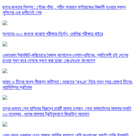
ছাত্র জনতার বিপ্লব : গৌরব গাঁথা , শহীদ ফারহান ফাইয়াজের বিজ্ঞানী হওয়ার স্বপ্ন
পুলিশের এক গুলীতেই শেষ
সংসদের ৩০০ জনকে করোনা পরীক্ষার নির্দেশ, এমপিরা পরীক্ষার বাইরে
একতরফা ট্রানজিট-করিডোরে বৈষম্য বাংলাদেশ-নেপাল-ভুটানের, প্রতিবেশী দুই দেশের
চাওয়া পূরণ করে দেশকে ধ্বংস করা হচ্ছে :জেএসএফ বাংলাদেশ
ভারত ও চীনের মধ্যে সীমান্ত জটিলতা : ভারতের ‘ভূখণ্ড’ নিয়ে নতুন শহর ঘোষণা চীনের,
নয়াদিল্লির প্রতিবাদ
হত্যা-গুমসহ শেখ হাসিনার বিরুদ্ধে চারটি মামলা চলমান, সেনা কর্মকর্তাদের মামলার শুনানি
২৩ নভেম্বর , গুমের মামলায় ট্রাইব্যুনালে জিয়াউল আহসান
এখন নফল ওমরাহর চেয়ে গাজায় আর্থিক সহায়তা বেশি সওয়াবের: মুফতি তাকি উসমানি