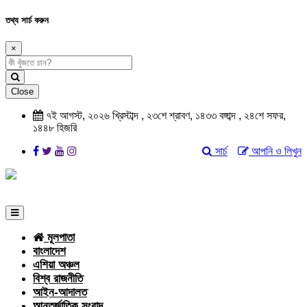
তথ্য সার্চ করুন
×
Close
৭ই আগস্ট, ২০২৬ খ্রিস্টাব্দ , ২৩শে শ্রাবণ, ১৪৩৩ বঙ্গাব্দ , ২৪শে সফর,
১৪৪৮ হিজরি
সার্চ
আপনি ও লিখুন
মূলপাতা
বাংলাদেশ
এশিয়া অঞ্চল
বিশ্ব রাজনীতি
আইন-আদালত
আন্তর্জাতিক সংবাদ