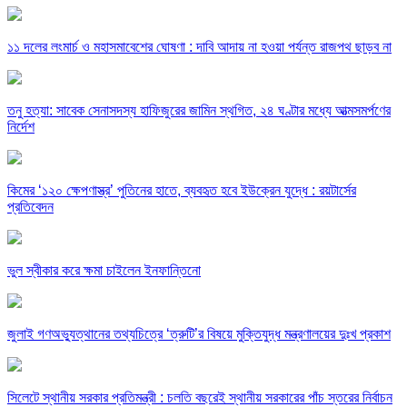
১১ দলের লংমার্চ ও মহাসমাবেশের ঘোষণা : দাবি আদায় না হওয়া পর্যন্ত রাজপথ ছাড়ব না
তনু হত্যা: সাবেক সেনাসদস্য হাফিজুরের জামিন স্থগিত, ২৪ ঘণ্টার মধ্যে আত্মসমর্পণের
নির্দেশ
কিমের ‘১২০ ক্ষেপণাস্ত্র’ পুতিনের হাতে, ব্যবহৃত হবে ইউক্রেন যুদ্ধে : রয়টার্সের
প্রতিবেদন
ভুল স্বীকার করে ক্ষমা চাইলেন ইনফান্তিনো
জুলাই গণঅভ্যুত্থানের তথ্যচিত্রে ‘ত্রুটি’র বিষয়ে মুক্তিযুদ্ধ মন্ত্রণালয়ের দুঃখ প্রকাশ
সিলেটে স্থানীয় সরকার প্রতিমন্ত্রী : চলতি বছরেই স্থানীয় সরকারের পাঁচ স্তরের নির্বাচন