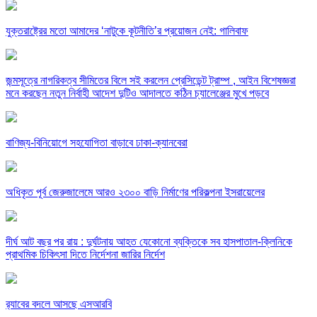
যুক্তরাষ্ট্রের মতো আমাদের ‘নাটুকে কূটনীতি’র প্রয়োজন নেই: গালিবাফ
জন্মসূত্রে নাগরিকত্ব সীমিতের বিলে সই করলেন প্রেসিডেন্ট ট্রাম্প , আইন বিশেষজ্ঞরা
মনে করছেন নতুন নির্বাহী আদেশ দুটিও আদালতে কঠিন চ্যালেঞ্জের মুখে পড়বে
বাণিজ্য-বিনিয়োগে সহযোগিতা বাড়াবে ঢাকা-ক্যানবেরা
অধিকৃত পূর্ব জেরুজালেমে আরও ২৩০০ বাড়ি নির্মাণের পরিকল্পনা ইসরায়েলের
দীর্ঘ আট বছর পর রায় : দুর্ঘটনায় আহত যেকোনো ব্যক্তিকে সব হাসপাতাল-ক্লিনিকে
প্রাথমিক চিকিৎসা দিতে নির্দেশনা জারির নির্দেশ
র‍্যাবের বদলে আসছে এসআরবি