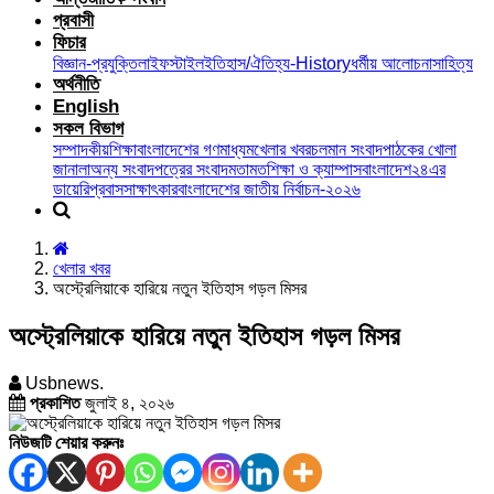
প্রবাসী
ফিচার
বিজ্ঞান-প্রযুক্তি
লাইফস্টাইল
ইতিহাস/ঐতিহ্য-History
ধর্মীয় আলোচনা
সাহিত্য
অর্থনীতি
English
সকল বিভাগ
সম্পাদকীয়
শিক্ষা
বাংলাদেশের গণমাধ্যম
খেলার খবর
চলমান সংবাদ
পাঠকের খোলা
জানালা
অন্য সংবাদপত্রের সংবাদ
মতামত
শিক্ষা ও ক্যাম্পাস
বাংলাদেশ২৪এর
ডায়েরি
প্রবাস
সাক্ষাৎকার
বাংলাদেশের জাতীয় নির্বাচন-২০২৬
খেলার খবর
অস্ট্রেলিয়াকে হারিয়ে নতুন ইতিহাস গড়ল মিসর
অস্ট্রেলিয়াকে হারিয়ে নতুন ইতিহাস গড়ল মিসর
Usbnews.
প্রকাশিত
জুলাই ৪, ২০২৬
নিউজটি শেয়ার করুনঃ