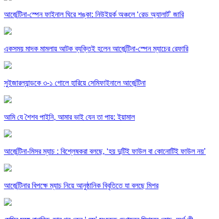
আর্জেন্টিনা-স্পেন ফাইনাল ঘিরে শঙ্কা: নিউইয়র্ক অঞ্চলে ‘রেড অ্যালার্ট’ জারি
একসময় মাদক মামলায় আটক ব্যক্তিই হলেন আর্জেন্টিনা-স্পেন ম্যাচের রেফারি
সুইজারল্যান্ডকে ৩-১ গোলে হারিয়ে সেমিফাইনালে আর্জেন্টিনা
আমি যে শৈশব পাইনি, আমার ভাই যেন তা পায়: ইয়ামাল
আর্জেন্টিনা-মিসর ম্যাচ : বিশ্লেষকরা বলছে, ‘হয় দুটিই ফাউল বা কোনোটিই ফাউল নয়’
আর্জেন্টিনার বিপক্ষে ম্যাচ নিয়ে আনুষ্ঠানিক বিবৃতিতে যা বলছে মিশর