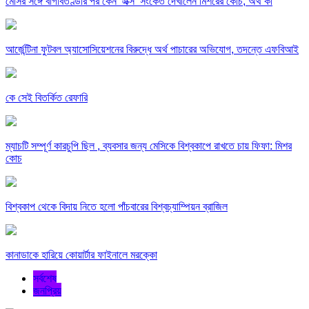
মেসির সঙ্গে বাগবিতণ্ডার পর কেন ‘এক্স’ সংকেত দেখালেন মিশরের কোচ, অর্থ কী
আর্জেন্টিনা ফুটবল অ্যাসোসিয়েশনের বিরুদ্ধে অর্থ পাচারের অভিযোগ, তদন্তে এফবিআই
কে সেই বিতর্কিত রেফারি
ম্যাচটি সম্পূর্ণ কারচুপি ছিল , ব্যবসার জন্য মেসিকে বিশ্বকাপে রাখতে চায় ফিফা: মিশর
কোচ
বিশ্বকাপ থেকে বিদায় নিতে হলো পাঁচবারের বিশ্বচ্যাম্পিয়ন ব্রাজিল
কানাডাকে হারিয়ে কোয়ার্টার ফাইনালে মরক্কো
সর্বশেষ
জনপ্রিয়