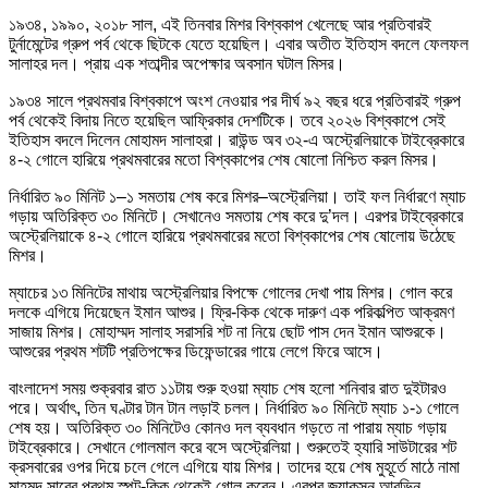
১৯৩৪, ১৯৯০, ২০১৮ সাল, এই তিনবার মিশর বিশ্বকাপ খেলেছে আর প্রতিবারই
টুর্নামেন্টের গ্রুপ পর্ব থেকে ছিটকে যেতে হয়েছিল। এবার অতীত ইতিহাস বদলে ফেলফল
সালাহর দল। প্রায় এক শতাব্দীর অপেক্ষার অবসান ঘটাল মিসর।
১৯৩৪ সালে প্রথমবার বিশ্বকাপে অংশ নেওয়ার পর দীর্ঘ ৯২ বছর ধরে প্রতিবারই গ্রুপ
পর্ব থেকেই বিদায় নিতে হয়েছিল আফ্রিকার দেশটিকে। তবে ২০২৬ বিশ্বকাপে সেই
ইতিহাস বদলে দিলেন মোহামদ সালাহরা। রাউন্ড অব ৩২-এ অস্ট্রেলিয়াকে টাইব্রেকারে
৪-২ গোলে হারিয়ে প্রথমবারের মতো বিশ্বকাপের শেষ ষোলো নিশ্চিত করল মিসর।
নির্ধারিত ৯০ মিনিট ১–১ সমতায় শেষ করে মিশর–অস্ট্রেলিয়া। তাই ফল নির্ধারণে ম্যাচ
গড়ায় অতিরিক্ত ৩০ মিনিটে। সেখানেও সমতায় শেষ করে দু’দল। এরপর টাইব্রেকারে
অস্ট্রেলিয়াকে ৪-২ গোলে হারিয়ে প্রথমবারের মতো বিশ্বকাপের শেষ ষোলোয় উঠেছে
মিশর।
ম্যাচের ১৩ মিনিটের মাথায় অস্ট্রেলিয়ার বিপক্ষে গোলের দেখা পায় মিশর। গোল করে
দলকে এগিয়ে দিয়েছেন ইমান আশুর। ফ্রি-কিক থেকে দারুণ এক পরিকল্পিত আক্রমণ
সাজায় মিশর। মোহাম্মদ সালাহ সরাসরি শট না নিয়ে ছোট পাস দেন ইমান আশুরকে।
আশুরের প্রথম শটটি প্রতিপক্ষের ডিফেন্ডারের গায়ে লেগে ফিরে আসে।
বাংলাদেশ সময় শুক্রবার রাত ১১টায় শুরু হওয়া ম্যাচ শেষ হলো শনিবার রাত দুইটারও
পরে। অর্থাৎ, তিন ঘণ্টার টান টান লড়াই চলল। নির্ধারিত ৯০ মিনিটে ম্যাচ ১-১ গোলে
শেষ হয়। অতিরিক্ত ৩০ মিনিটেও কোনও দল ব্যবধান গড়তে না পারায় ম্যাচ গড়ায়
টাইব্রেকারে। সেখানে গোলমাল করে বসে অস্ট্রেলিয়া। শুরুতেই হ্যারি সাউটারের শট
ক্রসবারের ওপর দিয়ে চলে গেলে এগিয়ে যায় মিশর। তাদের হয়ে শেষ মুহূর্তে মাঠে নামা
মাহমুদ সাবের প্রথম স্পট-কিক থেকেই গোল করেন। এরপর জ্যাকসন আরভিন