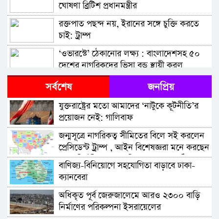
ঘোষণা ব্রিটিশ প্রধানমন্ত্রীর
রক্তপাত পছন্দ নয়, ইরানের সঙ্গে চুক্তি করতে
চাই: ট্রাম্প
‘ওভারস্টে’ ঠেকানোর লক্ষ্য : বাংলাদেশসহ ৫০
দেশের নাগরিকদের ভিসা বন্ড স্থায়ী করল
যুক্তরাষ্ট্র, দিতে হবে ২০ হাজার ডলার
এক হামলায় যুক্তরাষ্ট্রের তিন এফ-৩৫ যুদ্ধবিমান
সর্বশেষ
জনপ্রিয়
ধ্বংসের দাবি ইরানের
যুক্তরাষ্ট্রের মতো আমাদের ‘নাটুকে কূটনীতি’র
মিশরে মার্কিন গ্যাস ট্যাংকারে ড্রোন হামলা,
প্রয়োজন নেই: গালিবাফ
প্রস্তুতির সময় ছিল কয়েক মিনিট মাত্র
জন্মসূত্রে নাগরিকত্ব সীমিতের বিলে সই করলেন
‘এক ঘণ্টার মধ্যেই ইরানের অধিকাংশ সেতু ধ্বংস
প্রেসিডেন্ট ট্রাম্প , আইন বিশেষজ্ঞরা মনে করছেন
করে দিতে পারি’
নতুন নির্বাহী আদেশ দুটিও আদালতে কঠিন
বাণিজ্য-বিনিয়োগে সহযোগিতা বাড়াবে ঢাকা-
চ্যালেঞ্জের মুখে পড়বে
গাজায় নিহতের সংখ্যা বেড়ে ৭৩,৩৩৩
ক্যানবেরা
অধিকৃত পূর্ব জেরুজালেমে আরও ২৩০০ বাড়ি
পশ্চিম তীরে ফিলিস্তিনি গ্রামবাসীদের বাড়িতে
নির্মাণের পরিকল্পনা ইসরায়েলের
ইসরায়েলি সেটলারদের অগ্নিসংযোগ-হামলা