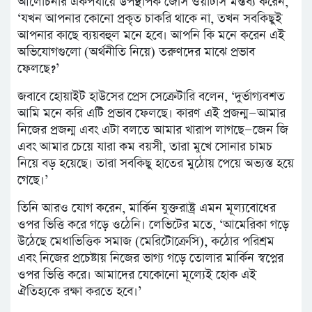
আলোচনার একপর্যায়ে উপস্থাপক জেসি ওয়াটার্স মন্তব্য করেন,
‘যখন আপনার কোনো প্রকৃত চাকরি থাকে না, তখন সবকিছুই
আপনার কাছে ব্যয়বহুল মনে হবে। আপনি কি মনে করেন এই
অভিযোগগুলো (অর্থনীতি নিয়ে) তরুণদের মাঝে প্রভাব
ফেলছে?’
জবাবে হোয়াইট হাউসের প্রেস সেক্রেটারি বলেন, ‘দুর্ভাগ্যবশত
আমি মনে করি এটি প্রভাব ফেলছে। কারণ এই প্রজন্ম—আমার
নিজের প্রজন্ম এবং এটা বলতে আমার খারাপ লাগছে—জেন জি
এবং আমার চেয়ে যারা কম বয়সী, তারা মুখে সোনার চামচ
নিয়ে বড় হয়েছে। তারা সবকিছু হাতের মুঠোয় পেয়ে অভ্যস্ত হয়ে
গেছে।’
তিনি আরও যোগ করেন, মার্কিন যুক্তরাষ্ট্র এমন মূল্যবোধের
ওপর ভিত্তি করে গড়ে ওঠেনি। লেভিটের মতে, ‘আমেরিকা গড়ে
উঠেছে মেধাভিত্তিক সমাজ (মেরিটোক্রেসি), কঠোর পরিশ্রম
এবং নিজের প্রচেষ্টায় নিজের ভাগ্য গড়ে তোলার মার্কিন স্বপ্নের
ওপর ভিত্তি করে। আমাদের যেকোনো মূল্যেই হোক এই
ঐতিহ্যকে রক্ষা করতে হবে।’