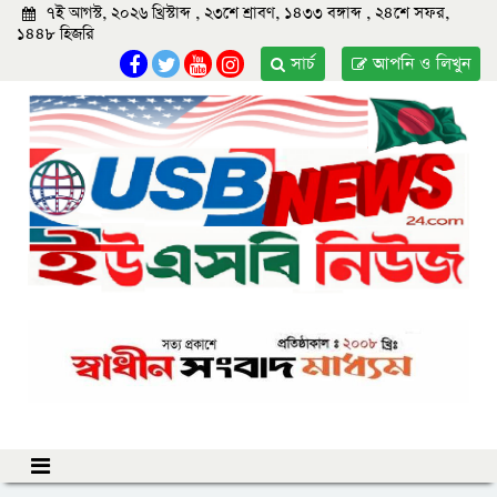
৭ই আগস্ট, ২০২৬ খ্রিস্টাব্দ , ২৩শে শ্রাবণ, ১৪৩৩ বঙ্গাব্দ , ২৪শে সফর,
১৪৪৮ হিজরি
সার্চ
আপনি ও লিখুন