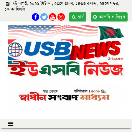
৭ই আগস্ট, ২০২৬ খ্রিস্টাব্দ , ২৩শে শ্রাবণ, ১৪৩৩ বঙ্গাব্দ , ২৪শে সফর,
১৪৪৮ হিজরি
সার্চ
আপনি ও লিখুন