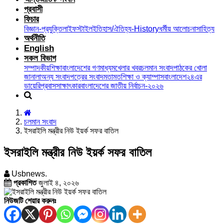
প্রবাসী
ফিচার
বিজ্ঞান-প্রযুক্তি
লাইফস্টাইল
ইতিহাস/ঐতিহ্য-History
ধর্মীয় আলোচনা
সাহিত্য
অর্থনীতি
English
সকল বিভাগ
সম্পাদকীয়
শিক্ষা
বাংলাদেশের গণমাধ্যম
খেলার খবর
চলমান সংবাদ
পাঠকের খোলা
জানালা
অন্য সংবাদপত্রের সংবাদ
মতামত
শিক্ষা ও ক্যাম্পাস
বাংলাদেশ২৪এর
ডায়েরি
প্রবাস
সাক্ষাৎকার
বাংলাদেশের জাতীয় নির্বাচন-২০২৬
চলমান সংবাদ
ইসরাইলি মন্ত্রীর নিউ ইয়র্ক সফর বাতিল
ইসরাইলি মন্ত্রীর নিউ ইয়র্ক সফর বাতিল
Usbnews.
প্রকাশিত
জুলাই ৪, ২০২৬
নিউজটি শেয়ার করুনঃ