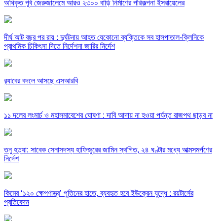
অধিকৃত পূর্ব জেরুজালেমে আরও ২৩০০ বাড়ি নির্মাণের পরিকল্পনা ইসরায়েলের
দীর্ঘ আট বছর পর রায় : দুর্ঘটনায় আহত যেকোনো ব্যক্তিকে সব হাসপাতাল-ক্লিনিকে
প্রাথমিক চিকিৎসা দিতে নির্দেশনা জারির নির্দেশ
র‍্যাবের বদলে আসছে এসআরবি
১১ দলের লংমার্চ ও মহাসমাবেশের ঘোষণা : দাবি আদায় না হওয়া পর্যন্ত রাজপথ ছাড়ব না
তনু হত্যা: সাবেক সেনাসদস্য হাফিজুরের জামিন স্থগিত, ২৪ ঘণ্টার মধ্যে আত্মসমর্পণের
নির্দেশ
কিমের ‘১২০ ক্ষেপণাস্ত্র’ পুতিনের হাতে, ব্যবহৃত হবে ইউক্রেন যুদ্ধে : রয়টার্সের
প্রতিবেদন