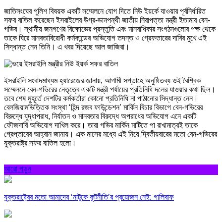
জাতিসংঘের পুলিশ বিষয়ক একটি সম্মেলনে যোগ দিতে নিউ ইয়র্কে যাওয়ার পূর্বনির্ধারিত
সফর বাতিল করেছেন ইসরাইলের উগ্র-ডানপন্থী জাতীয় নিরাপত্তা মন্ত্রী ইতামার বেন-
গভির। স্থানীয় জনগণের বিক্ষোভের প্রস্তুতি এবং মানবাধিকার সংগঠনগুলোর পক্ষ থেকে
তাকে ঘিরে মানবতাবিরোধী কর্মকান্ডের অভিযোগ তদন্ত ও গ্রেফতারের দাবির মুখে এই
সিদ্ধান্ত নেন তিনি। এ খবর দিয়েছে আল জাজিরা।
ইসরাইলি সংবাদমাধ্যম হ্যারেজের জানায়, আগামী সপ্তাহে অনুষ্ঠিতব্য ওই বৈশ্বিক
সম্মেলনে বেন-গভিরের নেতৃত্বে একটি মন্ত্রী পর্যায়ের প্রতিনিধি দলের যাওয়ার কথা ছিল।
তবে শেষ মুহূর্তে দেশটির কর্মকর্তারা কোনো প্রতিনিধি না পাঠানোর সিদ্ধান্ত নেন।
বেলজিয়ামভিত্তিক সংস্থা ‘হিন্দ রজব ফাউন্ডেশন’ মার্কিন বিচার বিভাগে বেন-গভিরের
বিরুদ্ধে যুদ্ধাপরাধ, নির্যাতন ও মানবতার বিরুদ্ধে অপরাধের অভিযোগ এনে একটি
ফৌজদারি অভিযোগ দাখিল করে। তারা গভির মার্কিন মাটিতে পা রাখামাত্রই তাকে
গ্রেপ্তারের আহ্বান জানায়। এক মাসের মধ্যে এই নিয়ে দ্বিতীয়বারের মতো বেন-গভিরের
যুক্তরাষ্ট্র সফর বাতিল হলো।
আরো পড়ুন
যুক্তরাষ্ট্রের মতো আমাদের ‘নাটুকে কূটনীতি’র প্রয়োজন নেই: গালিবাফ