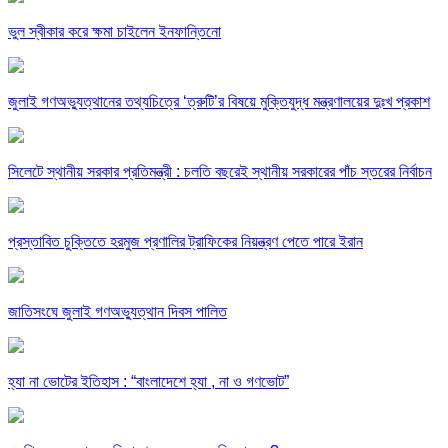
ভুল স্বীকার করে ক্ষমা চাইলেন ইনফান্তিনো
জুলাই গণঅভ্যুত্থানের তথ্যচিত্রে ‘ত্রুটি’র বিষয়ে মুক্তিযুদ্ধ মন্ত্রণালয়ের দুঃখ প্রকাশ
সিলেটে স্থানীয় সরকার প্রতিমন্ত্রী : চলতি বছরেই স্থানীয় সরকারের পাঁচ স্তরের নির্বাচন
প্রস্তাবিত চুক্তিতে হরমুজ প্রণালির ট্রাফিকের নিয়ন্ত্রণ পেতে পারে ইরান
জাতিসংঘে জুলাই গণঅভ্যুত্থান দিবস পালিত
হ্যা না ভোটের ইতিহাস : “বাংলাদেশে হ্যা , না ও গণভোট”