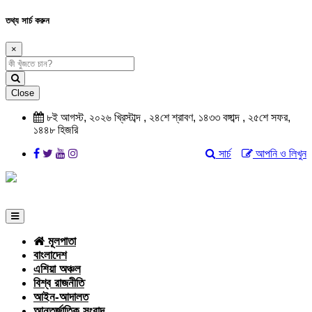
তথ্য সার্চ করুন
×
Close
৮ই আগস্ট, ২০২৬ খ্রিস্টাব্দ , ২৪শে শ্রাবণ, ১৪৩৩ বঙ্গাব্দ , ২৫শে সফর,
১৪৪৮ হিজরি
সার্চ
আপনি ও লিখুন
মূলপাতা
বাংলাদেশ
এশিয়া অঞ্চল
বিশ্ব রাজনীতি
আইন-আদালত
আন্তর্জাতিক সংবাদ