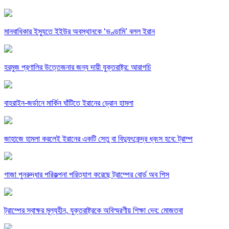
মানবাধিকার ইস্যুতে ইইউর অবস্থানকে ‘ভণ্ডামি’ বলল ইরান
হরমুজ প্রণালির উত্তেজনার জন্য দায়ী যুক্তরাষ্ট্র: আরাগচি
বাহরাইন-জর্ডানে মার্কিন ঘাঁটিতে ইরানের ড্রোন হামলা
জাহাজে হামলা করলেই ইরানের একটি সেতু বা বিদ্যুৎকেন্দ্র ধ্বংস হবে: ট্রাম্প
গাজা পুনরুদ্ধার পরিকল্পনা পরিত্যাগ করেছে ট্রাম্পের বোর্ড অব পিস
ট্রাম্পের স্বাক্ষর মূল্যহীন, যুক্তরাষ্ট্রকে অবিস্মরণীয় শিক্ষা দেব: মোজতবা