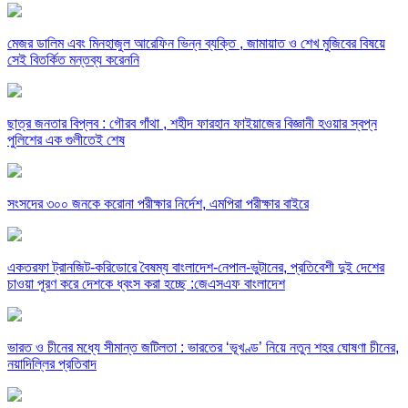
মেজর ডালিম এবং মিনহাজুল আরেফিন ভিন্ন ব্যক্তি , জামায়াত ও শেখ মুজিবের বিষয়ে
সেই বিতর্কিত মন্তব্য করেননি
ছাত্র জনতার বিপ্লব : গৌরব গাঁথা , শহীদ ফারহান ফাইয়াজের বিজ্ঞানী হওয়ার স্বপ্ন
পুলিশের এক গুলীতেই শেষ
সংসদের ৩০০ জনকে করোনা পরীক্ষার নির্দেশ, এমপিরা পরীক্ষার বাইরে
একতরফা ট্রানজিট-করিডোরে বৈষম্য বাংলাদেশ-নেপাল-ভুটানের, প্রতিবেশী দুই দেশের
চাওয়া পূরণ করে দেশকে ধ্বংস করা হচ্ছে :জেএসএফ বাংলাদেশ
ভারত ও চীনের মধ্যে সীমান্ত জটিলতা : ভারতের ‘ভূখণ্ড’ নিয়ে নতুন শহর ঘোষণা চীনের,
নয়াদিল্লির প্রতিবাদ