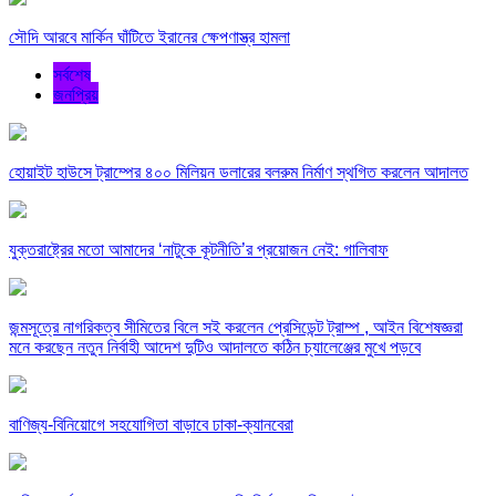
সৌদি আরবে মার্কিন ঘাঁটিতে ইরানের ক্ষেপণাস্ত্র হামলা
সর্বশেষ
জনপ্রিয়
হোয়াইট হাউসে ট্রাম্পের ৪০০ মিলিয়ন ডলারের বলরুম নির্মাণ স্থগিত করলেন আদালত
যুক্তরাষ্ট্রের মতো আমাদের ‘নাটুকে কূটনীতি’র প্রয়োজন নেই: গালিবাফ
জন্মসূত্রে নাগরিকত্ব সীমিতের বিলে সই করলেন প্রেসিডেন্ট ট্রাম্প , আইন বিশেষজ্ঞরা
মনে করছেন নতুন নির্বাহী আদেশ দুটিও আদালতে কঠিন চ্যালেঞ্জের মুখে পড়বে
বাণিজ্য-বিনিয়োগে সহযোগিতা বাড়াবে ঢাকা-ক্যানবেরা