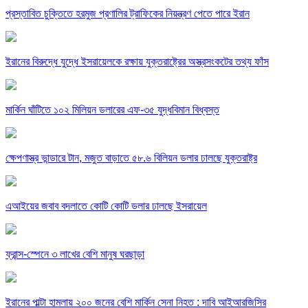
প্রস্তাবিত চুক্তিতে হরমুজ প্রণালির ট্রাফিকের নিয়ন্ত্রণ পেতে পারে ইরান
ইরানের বিরুদ্ধে যুদ্ধে ইসরায়েলকে রক্ষায় যুক্তরাষ্ট্রের অস্ত্রসংকটের তথ্য ফাঁস
মার্কিন ঘাঁটিতে ১০২ মিলিয়ন ডলারের এফ-৩৫ যুদ্ধবিমান বিধ্বস্ত
ক্ষেপণাস্ত্র ভান্ডারে টান, মজুত বাড়াতে ৫৮.৬ বিলিয়ন ডলার ঢালছে যুক্তরাষ্ট্র
এআইয়ের জবাব বদলাতে কোটি কোটি ডলার ঢালছে ইসরায়েল
ফ্রান্স-স্পেনে ৩ লাখের বেশি মানুষ ঘরছাড়া
ইরানের পাল্টা হামলায় ২০০ জনের বেশি মার্কিন সেনা নিহত : দাবি আইআরজিসির