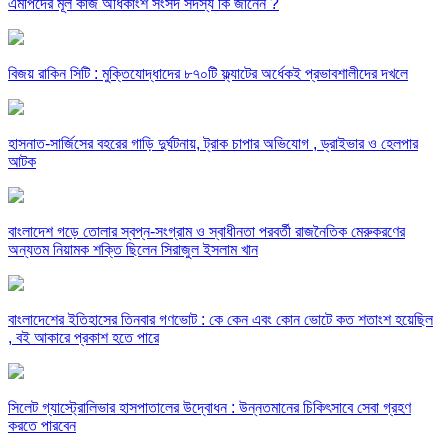
এমপিদের মূল কাজ অধিকাংশ সংসদ সদস্য কি জানেন ?
বিজয় রাকিন সিটি : মুক্তিযোদ্ধাদের ৮৭০টি ফ্ল্যাটের অর্ধেকই প্রভাবশালীদের দখলে
হাসনাত-সার্জিসের বহরের গাড়ি দুর্ঘটনায়, ট্রাক চাপার অভিযোগ , ড্রাইভার ও হেলপার
আটক
বাংলাদেশ গড়ে তোলার স্বপ্ন-সংগ্রাম ও স্বাধীনতা পরবর্তী রাজনৈতিক মেরুকরণের
অন্যতম নিয়ামক শক্তি ছিলেন সিরাজুল ইসলাম খান
বাংলাদেশের ইতিহাসের তিনবার গণভোট : কে কেন এবং কোন ভোটে কত শতাংশ হয়েছিল
, বই আকারে প্রকাশ হতে পারে
সিলেট গ্যাস্ট্রোলিভার হাসপাতালের উদ্বোধন : উন্নতমানের চিকিৎসাবে সেবা গ্রহণ
করতে পারবেন