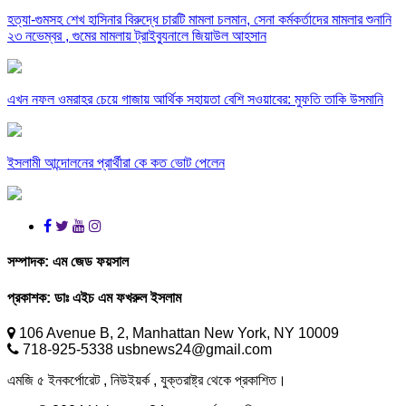
হত্যা-গুমসহ শেখ হাসিনার বিরুদ্ধে চারটি মামলা চলমান, সেনা কর্মকর্তাদের মামলার শুনানি
২৩ নভেম্বর , গুমের মামলায় ট্রাইব্যুনালে জিয়াউল আহসান
এখন নফল ওমরাহর চেয়ে গাজায় আর্থিক সহায়তা বেশি সওয়াবের: মুফতি তাকি উসমানি
ইসলামী আন্দোলনের প্রার্থীরা কে কত ভোট পেলেন
সম্পাদক:
এম জেড ফয়সাল
প্রকাশক:
ডাঃ এইচ এম ফখরুল ইসলাম
106 Avenue B, 2, Manhattan New York, NY 10009
718-925-5338 usbnews24@gmail.com
এমজি ৫ ইনকর্পোরেট , নিউইয়র্ক , যুক্তরাষ্ট্র থেকে প্রকাশিত।