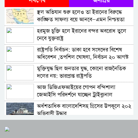
সর্বশেষ
জনপ্রিয়
পাল্টাপাল্টি ঘোষণা ,পুলিশের সঙ্গে সংঘর্ষ ও
স্থল অভিযান শুরু হলেও তা ইরানের বিরুদ্ধে
বিক্ষোভ অব্যাহত ,মোদির আশ্বাসের পরও
দিল্লিতে বিক্ষোভ সামাল দিতে ১৬ মেট্রো স্টেশন
কাঙ্ক্ষিত সাফল্য বয়ে আনবে—এমন নিশ্চয়তা
দাবিতে অনড় আন্দোলনকারীরা
বন্ধ , সরকারি নির্দেশেই দিল্লিতে ইন্টারনেট বন্ধ,
নেই
হরমুজ চুক্তি হলে ইরানের বন্দর অবরোধ তুলে
দাবি টেলিকম সংস্থাগুলোর
দিল্লির যন্তর-মন্তরে আবারও অবস্থান : আন্দোলন
নেবে যুক্তরাষ্ট্র
চালিয়ে যাওয়ার ঘোষণা সিজেপির ,ককরোচ
রাষ্ট্রপতি নির্বাচন: ডাকা হবে সংসদের বিশেষ
পার্টির আন্দোলনের মধ্যেই রাস্তায় কৃষকরা,
নরেন্দ্র মোদির পদত্যাগের দাবিতে বাসভবনের
অধিবেশন ,তপশিল ঘোষণা, নির্বাচন ২০ আগস্ট
উত্তাল ভারত
সামনে রাহুল গান্ধীর নেতৃত্বে কংগ্রেসের অবস্থান
মুক্তিযুদ্ধ ছিল জনতার যুদ্ধ, কোনো রাজনৈতিক
ককরোচ পার্টির ‘চলো সংসদ’ মিছিলে পুলিশের
দলের নয়: ভারপ্রাপ্ত রাষ্ট্রপতি
লাঠিচার্জ, উত্তাল ভারত
আজ ডিজিএফআইয়ের গোপন বন্দিশালা
সমুদ্রে বেমালুম হাওয়া হয়ে গেল ৫৩০ রোহিঙ্গা
জেআইসি পরিদর্শনে যাচ্ছেন ট্রাইব্যুনাল
অর্ধশতাধিক বাংলাদেশিসহ গ্রিসের উপকূলে ২০২
সংঘাত বন্ধ করে সমঝোতা স্মারক অনুযায়ী
অভিবাসী উদ্ধার
যুক্তরাষ্ট্র ও ইরানকে আবার আলোচনায় আনতে
আওয়ামী লীগ আমলে ১ তৃতীয়াংশ অর্থ লোপাট,
পাকিস্তানের কূটনৈতিক তৎপরতা অব্যাহত
পর্যটকের চাপ সামলাতে ‘প্রস্থান কর’ তিন গুণ
২ কোটি আমানতকারী বিপাকে: গভর্নর
করল জাপান