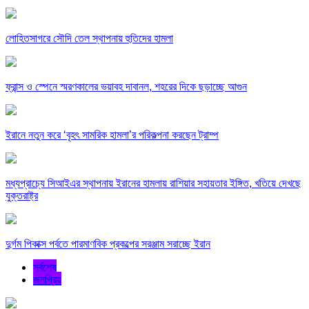
লোহিতসাগরে সৌদি তেল স্থাপনায় হুতিদের হামলা
ফ্রান্স ও স্পেনে স্মরণকালের ভয়াবহ দাবানল, শহরের দিকে ছড়াচ্ছে আগুন
ইরানে নতুন করে ‘বৃহৎ সামরিক হামলা’র পরিকল্পনা করছেন ট্রাম্প
মধ্যপ্রাচ্যে সিআইএর স্থাপনায় ইরানের হামলায় রাশিয়ার সহায়তার ইঙ্গিত, খতিয়ে দেখছে
যুক্তরাষ্ট্র
দুর্গম পিকাক্স পর্বতে পারমাণবিক প্রকল্পের সরঞ্জাম সরাচ্ছে ইরান
সর্বশেষ
জনপ্রিয়