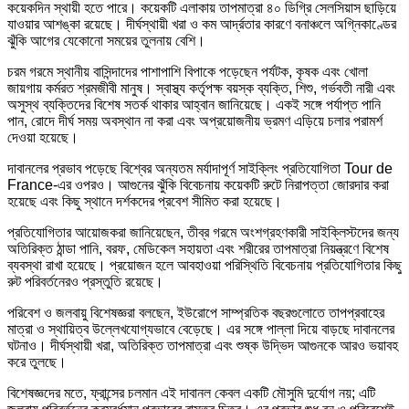
কয়েকদিন স্থায়ী হতে পারে। কয়েকটি এলাকায় তাপমাত্রা ৪০ ডিগ্রি সেলসিয়াস ছাড়িয়ে
যাওয়ার আশঙ্কা রয়েছে। দীর্ঘস্থায়ী খরা ও কম আর্দ্রতার কারণে বনাঞ্চলে অগ্নিকাণ্ডের
ঝুঁকি আগের যেকোনো সময়ের তুলনায় বেশি।
চরম গরমে স্থানীয় বাসিন্দাদের পাশাপাশি বিপাকে পড়েছেন পর্যটক, কৃষক এবং খোলা
জায়গায় কর্মরত শ্রমজীবী মানুষ। স্বাস্থ্য কর্তৃপক্ষ বয়স্ক ব্যক্তি, শিশু, গর্ভবতী নারী এবং
অসুস্থ ব্যক্তিদের বিশেষ সতর্ক থাকার আহ্বান জানিয়েছে। একই সঙ্গে পর্যাপ্ত পানি
পান, রোদে দীর্ঘ সময় অবস্থান না করা এবং অপ্রয়োজনীয় ভ্রমণ এড়িয়ে চলার পরামর্শ
দেওয়া হয়েছে।
দাবানলের প্রভাব পড়েছে বিশ্বের অন্যতম মর্যাদাপূর্ণ সাইক্লিং প্রতিযোগিতা Tour de
France-এর ওপরও। আগুনের ঝুঁকি বিবেচনায় কয়েকটি রুটে নিরাপত্তা জোরদার করা
হয়েছে এবং কিছু স্থানে দর্শকদের প্রবেশ সীমিত করা হয়েছে।
প্রতিযোগিতার আয়োজকরা জানিয়েছেন, তীব্র গরমে অংশগ্রহণকারী সাইক্লিস্টদের জন্য
অতিরিক্ত ঠান্ডা পানি, বরফ, মেডিকেল সহায়তা এবং শরীরের তাপমাত্রা নিয়ন্ত্রণে বিশেষ
ব্যবস্থা রাখা হয়েছে। প্রয়োজন হলে আবহাওয়া পরিস্থিতি বিবেচনায় প্রতিযোগিতার কিছু
রুট পরিবর্তনেরও প্রস্তুতি রয়েছে।
পরিবেশ ও জলবায়ু বিশেষজ্ঞরা বলছেন, ইউরোপে সাম্প্রতিক বছরগুলোতে তাপপ্রবাহের
মাত্রা ও স্থায়িত্ব উল্লেখযোগ্যভাবে বেড়েছে। এর সঙ্গে পাল্লা দিয়ে বাড়ছে দাবানলের
ঘটনাও। দীর্ঘস্থায়ী খরা, অতিরিক্ত তাপমাত্রা এবং শুষ্ক উদ্ভিদ আগুনকে আরও ভয়াবহ
করে তুলছে।
বিশেষজ্ঞদের মতে, ফ্রান্সের চলমান এই দাবানল কেবল একটি মৌসুমি দুর্যোগ নয়; এটি