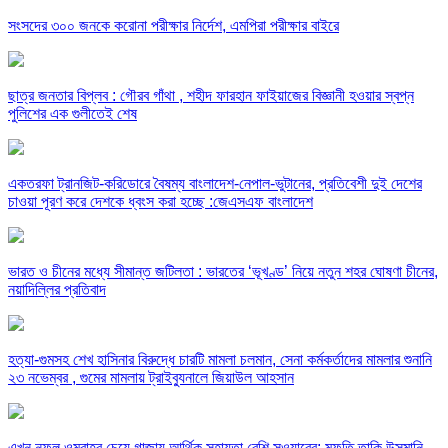
সংসদের ৩০০ জনকে করোনা পরীক্ষার নির্দেশ, এমপিরা পরীক্ষার বাইরে
ছাত্র জনতার বিপ্লব : গৌরব গাঁথা , শহীদ ফারহান ফাইয়াজের বিজ্ঞানী হওয়ার স্বপ্ন
পুলিশের এক গুলীতেই শেষ
একতরফা ট্রানজিট-করিডোরে বৈষম্য বাংলাদেশ-নেপাল-ভুটানের, প্রতিবেশী দুই দেশের
চাওয়া পূরণ করে দেশকে ধ্বংস করা হচ্ছে :জেএসএফ বাংলাদেশ
ভারত ও চীনের মধ্যে সীমান্ত জটিলতা : ভারতের ‘ভূখণ্ড’ নিয়ে নতুন শহর ঘোষণা চীনের,
নয়াদিল্লির প্রতিবাদ
হত্যা-গুমসহ শেখ হাসিনার বিরুদ্ধে চারটি মামলা চলমান, সেনা কর্মকর্তাদের মামলার শুনানি
২৩ নভেম্বর , গুমের মামলায় ট্রাইব্যুনালে জিয়াউল আহসান
এখন নফল ওমরাহর চেয়ে গাজায় আর্থিক সহায়তা বেশি সওয়াবের: মুফতি তাকি উসমানি