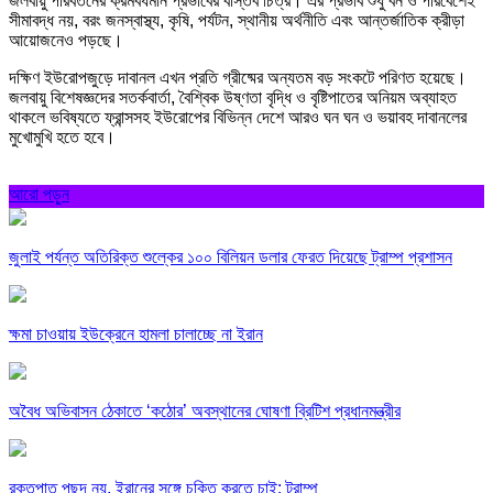
জলবায়ু পরিবর্তনের ক্রমবর্ধমান প্রভাবের বাস্তব চিত্র। এর প্রভাব শুধু বন ও পরিবেশেই
সীমাবদ্ধ নয়, বরং জনস্বাস্থ্য, কৃষি, পর্যটন, স্থানীয় অর্থনীতি এবং আন্তর্জাতিক ক্রীড়া
আয়োজনেও পড়ছে।
দক্ষিণ ইউরোপজুড়ে দাবানল এখন প্রতি গ্রীষ্মের অন্যতম বড় সংকটে পরিণত হয়েছে।
জলবায়ু বিশেষজ্ঞদের সতর্কবার্তা, বৈশ্বিক উষ্ণতা বৃদ্ধি ও বৃষ্টিপাতের অনিয়ম অব্যাহত
থাকলে ভবিষ্যতে ফ্রান্সসহ ইউরোপের বিভিন্ন দেশে আরও ঘন ঘন ও ভয়াবহ দাবানলের
মুখোমুখি হতে হবে।
আরো পড়ুন
জুলাই পর্যন্ত অতিরিক্ত শুল্কের ১০০ বিলিয়ন ডলার ফেরত দিয়েছে ট্রাম্প প্রশাসন
ক্ষমা চাওয়ায় ইউক্রেনে হামলা চালাচ্ছে না ইরান
অবৈধ অভিবাসন ঠেকাতে ‘কঠোর’ অবস্থানের ঘোষণা ব্রিটিশ প্রধানমন্ত্রীর
রক্তপাত পছন্দ নয়, ইরানের সঙ্গে চুক্তি করতে চাই: ট্রাম্প