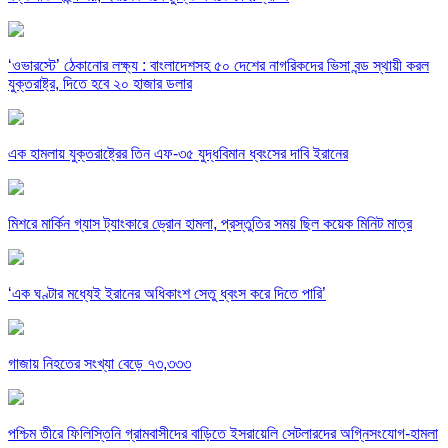
‘ওভারস্টে’ ঠেকানোর লক্ষ্য : বাংলাদেশসহ ৫০ দেশের নাগরিকদের ভিসা বন্ড স্থায়ী করল
যুক্তরাষ্ট্র, দিতে হবে ২০ হাজার ডলার
এক হামলায় যুক্তরাষ্ট্রের তিন এফ-৩৫ যুদ্ধবিমান ধ্বংসের দাবি ইরানের
মিশরে মার্কিন গ্যাস ট্যাংকারে ড্রোন হামলা, প্রস্তুতির সময় ছিল কয়েক মিনিট মাত্র
‘এক ঘণ্টার মধ্যেই ইরানের অধিকাংশ সেতু ধ্বংস করে দিতে পারি’
গাজায় নিহতের সংখ্যা বেড়ে ৭৩,৩৩৩
পশ্চিম তীরে ফিলিস্তিনি গ্রামবাসীদের বাড়িতে ইসরায়েলি সেটলারদের অগ্নিসংযোগ-হামলা