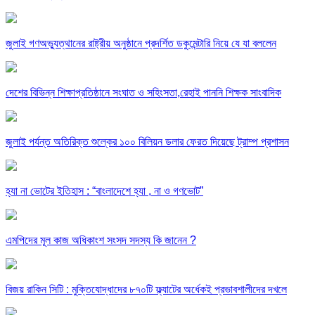
জুলাই গণঅভ্যুত্থানের রাষ্ট্রীয় অনুষ্ঠানে প্রদর্শিত ডকুমেন্টারি নিয়ে যে যা বললেন
দেশের বিভিন্ন শিক্ষাপ্রতিষ্ঠানে সংঘাত ও সহিংসতা,রেহাই পাননি শিক্ষক সাংবাদিক
জুলাই পর্যন্ত অতিরিক্ত শুল্কের ১০০ বিলিয়ন ডলার ফেরত দিয়েছে ট্রাম্প প্রশাসন
হ্যা না ভোটের ইতিহাস : “বাংলাদেশে হ্যা , না ও গণভোট”
এমপিদের মূল কাজ অধিকাংশ সংসদ সদস্য কি জানেন ?
বিজয় রাকিন সিটি : মুক্তিযোদ্ধাদের ৮৭০টি ফ্ল্যাটের অর্ধেকই প্রভাবশালীদের দখলে