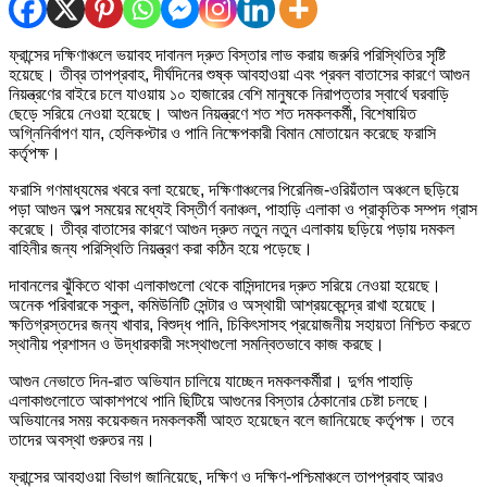
ফ্রান্সের দক্ষিণাঞ্চলে ভয়াবহ দাবানল দ্রুত বিস্তার লাভ করায় জরুরি পরিস্থিতির সৃষ্টি
হয়েছে। তীব্র তাপপ্রবাহ, দীর্ঘদিনের শুষ্ক আবহাওয়া এবং প্রবল বাতাসের কারণে আগুন
নিয়ন্ত্রণের বাইরে চলে যাওয়ায় ১০ হাজারের বেশি মানুষকে নিরাপত্তার স্বার্থে ঘরবাড়ি
ছেড়ে সরিয়ে নেওয়া হয়েছে। আগুন নিয়ন্ত্রণে শত শত দমকলকর্মী, বিশেষায়িত
অগ্নিনির্বাপণ যান, হেলিকপ্টার ও পানি নিক্ষেপকারী বিমান মোতায়েন করেছে ফরাসি
কর্তৃপক্ষ।
ফরাসি গণমাধ্যমের খবরে বলা হয়েছে, দক্ষিণাঞ্চলের পিরেনিজ-ওরিয়ঁতাল অঞ্চলে ছড়িয়ে
পড়া আগুন অল্প সময়ের মধ্যেই বিস্তীর্ণ বনাঞ্চল, পাহাড়ি এলাকা ও প্রাকৃতিক সম্পদ গ্রাস
করেছে। তীব্র বাতাসের কারণে আগুন দ্রুত নতুন নতুন এলাকায় ছড়িয়ে পড়ায় দমকল
বাহিনীর জন্য পরিস্থিতি নিয়ন্ত্রণ করা কঠিন হয়ে পড়েছে।
দাবানলের ঝুঁকিতে থাকা এলাকাগুলো থেকে বাসিন্দাদের দ্রুত সরিয়ে নেওয়া হয়েছে।
অনেক পরিবারকে স্কুল, কমিউনিটি সেন্টার ও অস্থায়ী আশ্রয়কেন্দ্রে রাখা হয়েছে।
ক্ষতিগ্রস্তদের জন্য খাবার, বিশুদ্ধ পানি, চিকিৎসাসহ প্রয়োজনীয় সহায়তা নিশ্চিত করতে
স্থানীয় প্রশাসন ও উদ্ধারকারী সংস্থাগুলো সমন্বিতভাবে কাজ করছে।
আগুন নেভাতে দিন-রাত অভিযান চালিয়ে যাচ্ছেন দমকলকর্মীরা। দুর্গম পাহাড়ি
এলাকাগুলোতে আকাশপথে পানি ছিটিয়ে আগুনের বিস্তার ঠেকানোর চেষ্টা চলছে।
অভিযানের সময় কয়েকজন দমকলকর্মী আহত হয়েছেন বলে জানিয়েছে কর্তৃপক্ষ। তবে
তাদের অবস্থা গুরুতর নয়।
ফ্রান্সের আবহাওয়া বিভাগ জানিয়েছে, দক্ষিণ ও দক্ষিণ-পশ্চিমাঞ্চলে তাপপ্রবাহ আরও