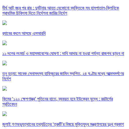
দীর্ঘ আট বছর পর রায় : দুর্ঘটনায় আহত যেকোনো ব্যক্তিকে সব হাসপাতাল-ক্লিনিকে
প্রাথমিক চিকিৎসা দিতে নির্দেশনা জারির নির্দেশ
র‍্যাবের বদলে আসছে এসআরবি
১১ দলের লংমার্চ ও মহাসমাবেশের ঘোষণা : দাবি আদায় না হওয়া পর্যন্ত রাজপথ ছাড়ব না
তনু হত্যা: সাবেক সেনাসদস্য হাফিজুরের জামিন স্থগিত, ২৪ ঘণ্টার মধ্যে আত্মসমর্পণের
নির্দেশ
কিমের ‘১২০ ক্ষেপণাস্ত্র’ পুতিনের হাতে, ব্যবহৃত হবে ইউক্রেন যুদ্ধে : রয়টার্সের
প্রতিবেদন
জুলাই গণঅভ্যুত্থানের তথ্যচিত্রে ‘ত্রুটি’র বিষয়ে মুক্তিযুদ্ধ মন্ত্রণালয়ের দুঃখ প্রকাশ