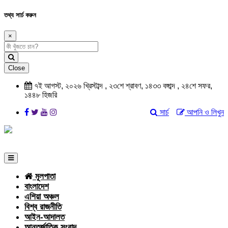
তথ্য সার্চ করুন
×
Close
৭ই আগস্ট, ২০২৬ খ্রিস্টাব্দ , ২৩শে শ্রাবণ, ১৪৩৩ বঙ্গাব্দ , ২৪শে সফর,
১৪৪৮ হিজরি
সার্চ
আপনি ও লিখুন
মূলপাতা
বাংলাদেশ
এশিয়া অঞ্চল
বিশ্ব রাজনীতি
আইন-আদালত
আন্তর্জাতিক সংবাদ