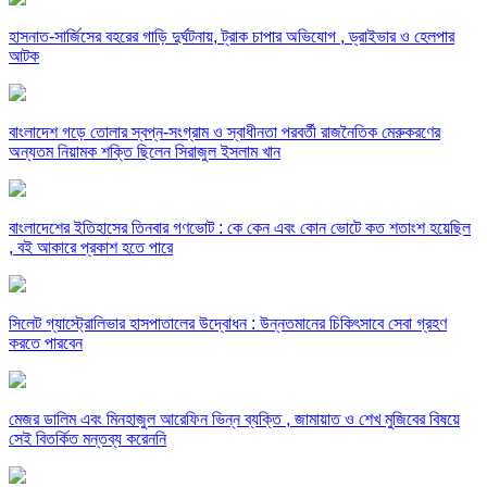
হাসনাত-সার্জিসের বহরের গাড়ি দুর্ঘটনায়, ট্রাক চাপার অভিযোগ , ড্রাইভার ও হেলপার
আটক
বাংলাদেশ গড়ে তোলার স্বপ্ন-সংগ্রাম ও স্বাধীনতা পরবর্তী রাজনৈতিক মেরুকরণের
অন্যতম নিয়ামক শক্তি ছিলেন সিরাজুল ইসলাম খান
বাংলাদেশের ইতিহাসের তিনবার গণভোট : কে কেন এবং কোন ভোটে কত শতাংশ হয়েছিল
, বই আকারে প্রকাশ হতে পারে
সিলেট গ্যাস্ট্রোলিভার হাসপাতালের উদ্বোধন : উন্নতমানের চিকিৎসাবে সেবা গ্রহণ
করতে পারবেন
মেজর ডালিম এবং মিনহাজুল আরেফিন ভিন্ন ব্যক্তি , জামায়াত ও শেখ মুজিবের বিষয়ে
সেই বিতর্কিত মন্তব্য করেননি