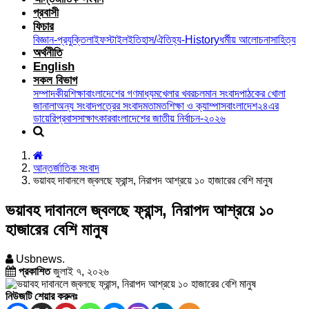
প্রবাসী
ফিচার
বিজ্ঞান-প্রযুক্তি
লাইফস্টাইল
ইতিহাস/ঐতিহ্য-History
ধর্মীয় আলোচনা
সাহিত্য
অর্থনীতি
English
সকল বিভাগ
সম্পাদকীয়
শিক্ষা
বাংলাদেশের গণমাধ্যম
খেলার খবর
চলমান সংবাদ
পাঠকের খোলা
জানালা
অন্য সংবাদপত্রের সংবাদ
মতামত
শিক্ষা ও ক্যাম্পাস
বাংলাদেশ২৪এর
ডায়েরি
প্রবাস
সাক্ষাৎকার
বাংলাদেশের জাতীয় নির্বাচন-২০২৬
আন্তর্জাতিক সংবাদ
ভয়াবহ দাবানলে জ্বলছে ফ্রান্স, নিরাপদ আশ্রয়ে ১০ হাজারের বেশি মানুষ
ভয়াবহ দাবানলে জ্বলছে ফ্রান্স, নিরাপদ আশ্রয়ে ১০
হাজারের বেশি মানুষ
Usbnews.
প্রকাশিত
জুলাই ৭, ২০২৬
নিউজটি শেয়ার করুনঃ