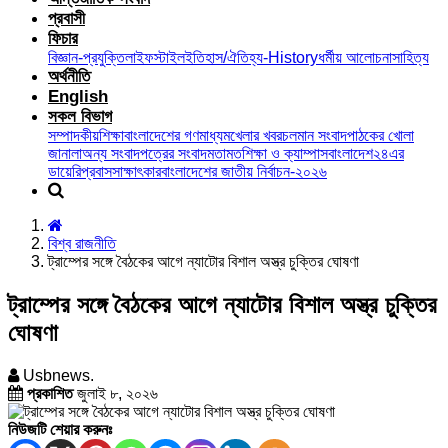
প্রবাসী
ফিচার
বিজ্ঞান-প্রযুক্তি
লাইফস্টাইল
ইতিহাস/ঐতিহ্য-History
ধর্মীয় আলোচনা
সাহিত্য
অর্থনীতি
English
সকল বিভাগ
সম্পাদকীয়
শিক্ষা
বাংলাদেশের গণমাধ্যম
খেলার খবর
চলমান সংবাদ
পাঠকের খোলা
জানালা
অন্য সংবাদপত্রের সংবাদ
মতামত
শিক্ষা ও ক্যাম্পাস
বাংলাদেশ২৪এর
ডায়েরি
প্রবাস
সাক্ষাৎকার
বাংলাদেশের জাতীয় নির্বাচন-২০২৬
বিশ্ব রাজনীতি
ট্রাম্পের সঙ্গে বৈঠকের আগে ন্যাটোর বিশাল অস্ত্র চুক্তির ঘোষণা
ট্রাম্পের সঙ্গে বৈঠকের আগে ন্যাটোর বিশাল অস্ত্র চুক্তির
ঘোষণা
Usbnews.
প্রকাশিত
জুলাই ৮, ২০২৬
নিউজটি শেয়ার করুনঃ