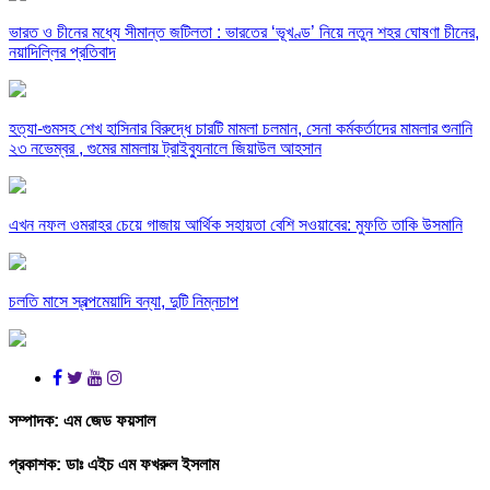
ভারত ও চীনের মধ্যে সীমান্ত জটিলতা : ভারতের ‘ভূখণ্ড’ নিয়ে নতুন শহর ঘোষণা চীনের,
নয়াদিল্লির প্রতিবাদ
হত্যা-গুমসহ শেখ হাসিনার বিরুদ্ধে চারটি মামলা চলমান, সেনা কর্মকর্তাদের মামলার শুনানি
২৩ নভেম্বর , গুমের মামলায় ট্রাইব্যুনালে জিয়াউল আহসান
এখন নফল ওমরাহর চেয়ে গাজায় আর্থিক সহায়তা বেশি সওয়াবের: মুফতি তাকি উসমানি
চলতি মাসে স্বল্পমেয়াদি বন্যা, দুটি নিম্নচাপ
সম্পাদক:
এম জেড ফয়সাল
প্রকাশক:
ডাঃ এইচ এম ফখরুল ইসলাম