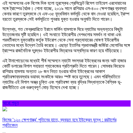
এই সম্মেলনের এক বিশেষ দিক হলো তুরস্কের প্রেসিডেন্ট রিসেপ তাইয়েপ এরদোয়ানের
সঙ্গে ট্রাম্পের বৈঠক। শোনা যাচ্ছে, ২০১৯ সালে রাশিয়ার এস-৪০০ ক্ষেপণাস্ত্র ব্যবস্থা
কেনার কারণে তুরস্ককে যে এফ-৩৫ যুদ্ধবিমান কর্মসূচি থেকে বাদ দেওয়া হয়েছিল, ট্রাম্প
হয়তো তুরস্ককে সেই কর্মসূচিতে পুনরায় যুক্ত হওয়ার অনুমতি দিতে পারেন।
উল্লেখ্য, গত ফেব্রুয়ারিতে ইরানে মার্কিন হামলাকে ঘিরে ন্যাটোর অভ্যন্তরে কিছুটা
উত্তেজনার সৃষ্টি হয়েছিল। ওই সংঘাতে ইউরোপীয় দেশগুলোর সমর্থন না থাকা এবং
পরবর্তীকালে যুক্তরাষ্ট্র কর্তৃক ইউরোপ থেকে সেনা প্রত্যাহারের ঘোষণা ইউরোপীয়
নেতাদের মধ্যে উদ্বেগ তৈরি করেছে। এছাড়া ইতালির প্রধানমন্ত্রী জর্জিয়া মেলোনির সঙ্গে
ট্রাম্পের রাজনৈতিক দ্বন্দ্বও ইউরোপীয় মিত্রদের অস্বস্তির কারণ হয়ে দাঁড়িয়েছে।
এই টানাপোড়েনের মধ্যেই শীর্ষ সম্মেলনে ন্যাটো সদস্যরা ইউক্রেনের জন্য আট হাজার
কোটি ডলারের বিশাল সহায়তা প্যাকেজের প্রতিশ্রুতি দিতে পারেন। সোমবার কিয়েভে
রাশিয়ার হামলায় অন্তত ২৮ জন নিহত হওয়ার ঘটনা ইউক্রেনের আকাশ
প্রতিরক্ষাব্যবস্থার ভয়াবহ সংকটকে আরও স্পষ্ট করে তুলেছে। এমন পরিস্থিতিতে
ন্যাটোর এই বিশাল অস্ত্র চুক্তি এবং প্রতিরক্ষা ব্যয় বৃদ্ধির সিদ্ধান্তকে বৈশ্বিক ভূ-
রাজনীতিতে এক গুরুত্বপূর্ণ মোড় হিসেবে দেখা হচ্ছে।
আরো পড়ুন
কিমের ‘১২০ ক্ষেপণাস্ত্র’ পুতিনের হাতে, ব্যবহৃত হবে ইউক্রেন যুদ্ধে : রয়টার্সের
প্রতিবেদন