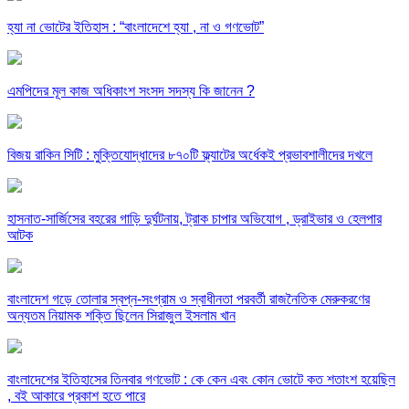
হ্যা না ভোটের ইতিহাস : “বাংলাদেশে হ্যা , না ও গণভোট”
এমপিদের মূল কাজ অধিকাংশ সংসদ সদস্য কি জানেন ?
বিজয় রাকিন সিটি : মুক্তিযোদ্ধাদের ৮৭০টি ফ্ল্যাটের অর্ধেকই প্রভাবশালীদের দখলে
হাসনাত-সার্জিসের বহরের গাড়ি দুর্ঘটনায়, ট্রাক চাপার অভিযোগ , ড্রাইভার ও হেলপার
আটক
বাংলাদেশ গড়ে তোলার স্বপ্ন-সংগ্রাম ও স্বাধীনতা পরবর্তী রাজনৈতিক মেরুকরণের
অন্যতম নিয়ামক শক্তি ছিলেন সিরাজুল ইসলাম খান
বাংলাদেশের ইতিহাসের তিনবার গণভোট : কে কেন এবং কোন ভোটে কত শতাংশ হয়েছিল
, বই আকারে প্রকাশ হতে পারে