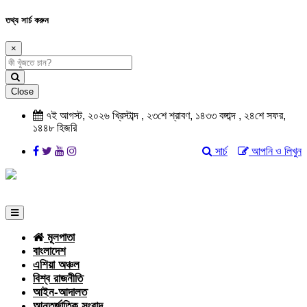
তথ্য সার্চ করুন
×
Close
৭ই আগস্ট, ২০২৬ খ্রিস্টাব্দ , ২৩শে শ্রাবণ, ১৪৩৩ বঙ্গাব্দ , ২৪শে সফর,
১৪৪৮ হিজরি
সার্চ
আপনি ও লিখুন
মূলপাতা
বাংলাদেশ
এশিয়া অঞ্চল
বিশ্ব রাজনীতি
আইন-আদালত
আন্তর্জাতিক সংবাদ