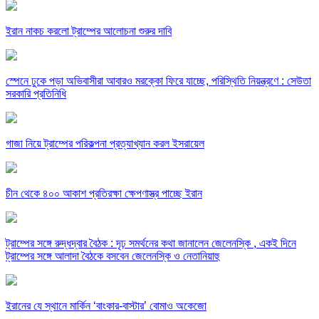
ইরান নাকচ করলো ট্রাম্পের আলোচনা শুরুর দাবি
স্পেনে ঢুকে পড়া অভিবাসীরা আবারও মরক্কো ফিরে যাচ্ছে, পরিস্থিতি নিয়ন্ত্রণে : সেউতা
সরকারি প্রতিনিধি
গাজা নিয়ে ট্রাম্পের পরিকল্পনা প্রত্যাখ্যান করল ইসরায়েল
চীন থেকে ৪০০ আকাশ প্রতিরক্ষা ক্ষেপণাস্ত্র পাচ্ছে ইরান
ট্রাম্পের সঙ্গে রুদ্ধদ্বার বৈঠক : দৃঢ় সমর্থনের কথা জানালেন জেলেনস্কি , একই দিনে
ট্রাম্পের সঙ্গে আলাদা বৈঠকে বসবেন জেলেনস্কি ও নেতানিয়াহু
ইরানের যে স্থানে মার্কিন ‘বাংকার-বাস্টার’ বোমাও অকেজো