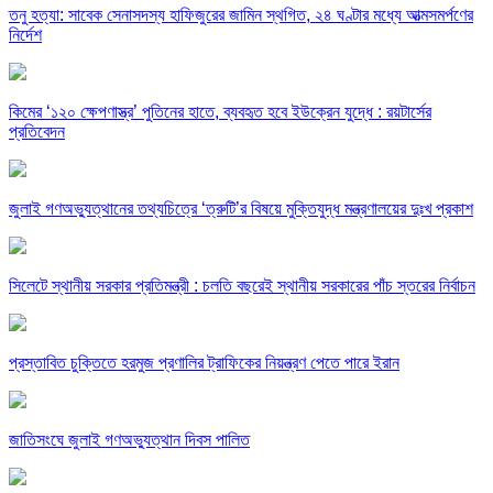
তনু হত্যা: সাবেক সেনাসদস্য হাফিজুরের জামিন স্থগিত, ২৪ ঘণ্টার মধ্যে আত্মসমর্পণের
নির্দেশ
কিমের ‘১২০ ক্ষেপণাস্ত্র’ পুতিনের হাতে, ব্যবহৃত হবে ইউক্রেন যুদ্ধে : রয়টার্সের
প্রতিবেদন
জুলাই গণঅভ্যুত্থানের তথ্যচিত্রে ‘ত্রুটি’র বিষয়ে মুক্তিযুদ্ধ মন্ত্রণালয়ের দুঃখ প্রকাশ
সিলেটে স্থানীয় সরকার প্রতিমন্ত্রী : চলতি বছরেই স্থানীয় সরকারের পাঁচ স্তরের নির্বাচন
প্রস্তাবিত চুক্তিতে হরমুজ প্রণালির ট্রাফিকের নিয়ন্ত্রণ পেতে পারে ইরান
জাতিসংঘে জুলাই গণঅভ্যুত্থান দিবস পালিত