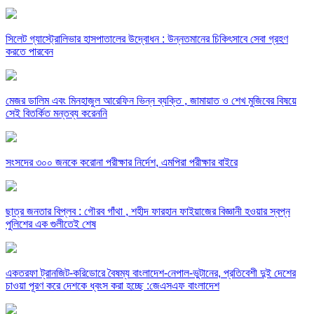
সিলেট গ্যাস্ট্রোলিভার হাসপাতালের উদ্বোধন : উন্নতমানের চিকিৎসাবে সেবা গ্রহণ
করতে পারবেন
মেজর ডালিম এবং মিনহাজুল আরেফিন ভিন্ন ব্যক্তি , জামায়াত ও শেখ মুজিবের বিষয়ে
সেই বিতর্কিত মন্তব্য করেননি
সংসদের ৩০০ জনকে করোনা পরীক্ষার নির্দেশ, এমপিরা পরীক্ষার বাইরে
ছাত্র জনতার বিপ্লব : গৌরব গাঁথা , শহীদ ফারহান ফাইয়াজের বিজ্ঞানী হওয়ার স্বপ্ন
পুলিশের এক গুলীতেই শেষ
একতরফা ট্রানজিট-করিডোরে বৈষম্য বাংলাদেশ-নেপাল-ভুটানের, প্রতিবেশী দুই দেশের
চাওয়া পূরণ করে দেশকে ধ্বংস করা হচ্ছে :জেএসএফ বাংলাদেশ