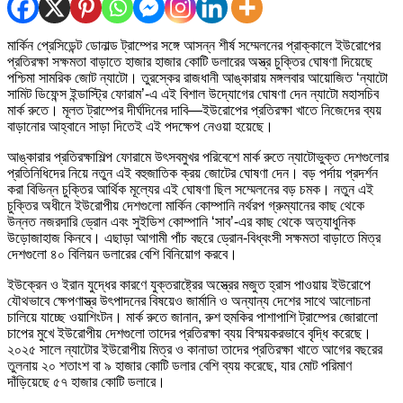
মার্কিন প্রেসিডেন্ট ডোনাল্ড ট্রাম্পের সঙ্গে আসন্ন শীর্ষ সম্মেলনের প্রাক্কালে ইউরোপের
প্রতিরক্ষা সক্ষমতা বাড়াতে হাজার হাজার কোটি ডলারের অস্ত্র চুক্তির ঘোষণা দিয়েছে
পশ্চিমা সামরিক জোট ন্যাটো। তুরস্কের রাজধানী আঙ্কারায় মঙ্গলবার আয়োজিত ‘ন্যাটো
সামিট ডিফেন্স ইন্ডাস্ট্রি ফোরাম’-এ এই বিশাল উদ্যোগের ঘোষণা দেন ন্যাটো মহাসচিব
মার্ক রুতে। মূলত ট্রাম্পের দীর্ঘদিনের দাবি—ইউরোপের প্রতিরক্ষা খাতে নিজেদের ব্যয়
বাড়ানোর আহ্বানে সাড়া দিতেই এই পদক্ষেপ নেওয়া হয়েছে।
আঙ্কারার প্রতিরক্ষাশিল্প ফোরামে উৎসবমুখর পরিবেশে মার্ক রুতে ন্যাটোভুক্ত দেশগুলোর
প্রতিনিধিদের নিয়ে নতুন এই বহুজাতিক ক্রয় জোটের ঘোষণা দেন। বড় পর্দায় প্রদর্শন
করা বিভিন্ন চুক্তির আর্থিক মূল্যের এই ঘোষণা ছিল সম্মেলনের বড় চমক। নতুন এই
চুক্তির অধীনে ইউরোপীয় দেশগুলো মার্কিন কোম্পানি নর্থরপ গ্রুম্যানের কাছ থেকে
উন্নত নজরদারি ড্রোন এবং সুইডিশ কোম্পানি ‘সাব’-এর কাছ থেকে অত্যাধুনিক
উড়োজাহাজ কিনবে। এছাড়া আগামী পাঁচ বছরে ড্রোন-বিধ্বংসী সক্ষমতা বাড়াতে মিত্র
দেশগুলো ৪০ বিলিয়ন ডলারের বেশি বিনিয়োগ করবে।
ইউক্রেন ও ইরান যুদ্ধের কারণে যুক্তরাষ্ট্রের অস্ত্রের মজুত হ্রাস পাওয়ায় ইউরোপে
যৌথভাবে ক্ষেপণাস্ত্র উৎপাদনের বিষয়েও জার্মানি ও অন্যান্য দেশের সাথে আলোচনা
চালিয়ে যাচ্ছে ওয়াশিংটন। মার্ক রুতে জানান, রুশ হুমকির পাশাপাশি ট্রাম্পের জোরালো
চাপের মুখে ইউরোপীয় দেশগুলো তাদের প্রতিরক্ষা ব্যয় বিস্ময়করভাবে বৃদ্ধি করেছে।
২০২৫ সালে ন্যাটোর ইউরোপীয় মিত্র ও কানাডা তাদের প্রতিরক্ষা খাতে আগের বছরের
তুলনায় ২০ শতাংশ বা ৯ হাজার কোটি ডলার বেশি ব্যয় করেছে, যার মোট পরিমাণ
দাঁড়িয়েছে ৫৭ হাজার কোটি ডলারে।